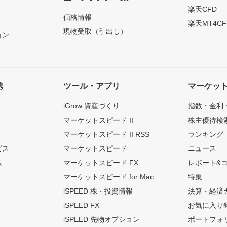
）
楽天CFD
価格情報
楽天MT4CF
現物受取（引出し）
ョン
携
ツール・アプリ
マーケッ
iGrow 資産づくり
指数・金利
マーケットスピード II
株主優待検
マーケットスピード II RSS
ランキング
ビス
マーケットスピード
ニュース
ム
マーケットスピード FX
レポート&
マーケットスピード for Mac
特集
iSPEED 株・投資情報
決算・経済
iSPEED FX
お気に入り
iSPEED 先物オプション
ポートフォ