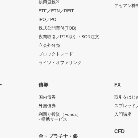
®
信用貸株
アセアン株式
ETF／ETN／REIT
IPO／PO
株式公開買付(TOB)
夜間取引／PTS取引・SOR注文
立会外分売
ブロックトレード
ライツ・オファリング
ー
債券
FX
国内債券
取引をはじ
外国債券
スプレッド
利回り投資（Funds）
入門講座
- 提携サービス
CFD
金・プラチナ・銀