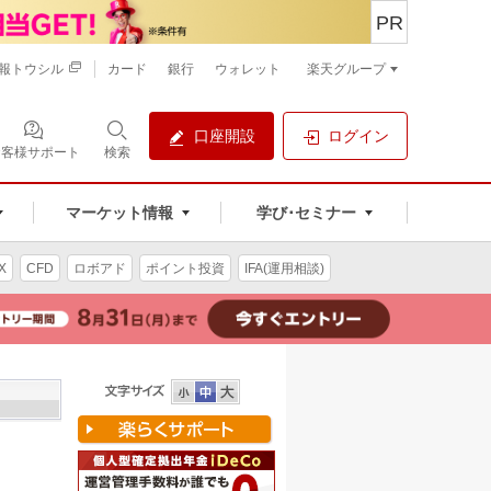
PR
報トウシル
カード
銀行
ウォレット
楽天グループ
口座開設
ログイン
お客様サポート
検索
マーケット情報
学び･セミナー
X
CFD
ロボアド
ポイント投資
IFA(運用相談)