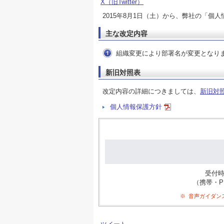
X（旧Twitter）
2015年8月1日（土）から、弊社の「個
主な改定内容
組織変更により部署名が変更となり
新旧対照表
改定内容の詳細につきましては、
新旧対
個人情報保護方針
受付
（携帯・PH
※
音声ガイダン