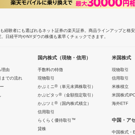
にも経験者にも選ばれるネット証券の楽天証券。商品ラインアップと格
充実。日経平均やNYダウの株価も素早くチェックできます。
国内株式（現物・信用）
米国株式
る理由
手数料の特徴
現物取引
引までの流れ
現物取引
信用取引
®
ー
かぶミニ
（単元未満株取引）
米株積立
®
ん
かぶピタッ
（金額指定取引）
米国株式IP
®
かぶツミ
（国内株式積立）
海外ETF
信用取引
™
中国・ア
らくらく優待取引
貸株
中国株式・E