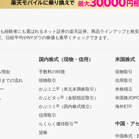
にも経験者にも選ばれるネット証券の楽天証券。商品ラインアップと格
充実。日経平均やNYダウの株価も素早くチェックできます。
国内株式（現物・信用）
米国株式
る理由
手数料の特徴
現物取引
引までの流れ
現物取引
信用取引
®
ー
かぶミニ
（単元未満株取引）
米株積立
®
ん
かぶピタッ
（金額指定取引）
米国株式IP
®
かぶツミ
（国内株式積立）
海外ETF
信用取引
™
中国・ア
らくらく優待取引
貸株
中国株式・E