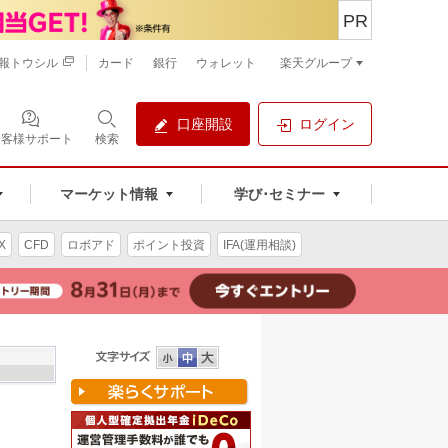
PR
報トウシル
カード
銀行
ウォレット
楽天グループ
口座開設
ログイン
お客様サポート
検索
マーケット情報
学び･セミナー
X
CFD
ロボアド
ポイント投資
IFA(運用相談)