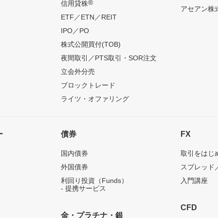
®
信用貸株
アセアン株式
ETF／ETN／REIT
IPO／PO
株式公開買付(TOB)
夜間取引／PTS取引・SOR注文
立会外分売
ブロックトレード
ライツ・オファリング
ー
債券
FX
国内債券
取引をはじ
外国債券
スプレッド
利回り投資（Funds）
入門講座
- 提携サービス
CFD
金・プラチナ・銀