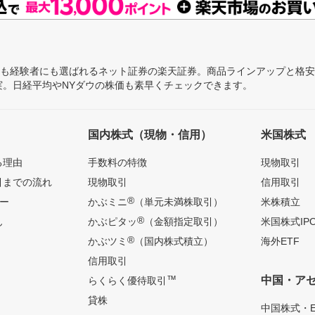
にも経験者にも選ばれるネット証券の楽天証券。商品ラインアップと格
充実。日経平均やNYダウの株価も素早くチェックできます。
国内株式（現物・信用）
米国株式
る理由
手数料の特徴
現物取引
引までの流れ
現物取引
信用取引
®
ー
かぶミニ
（単元未満株取引）
米株積立
®
ん
かぶピタッ
（金額指定取引）
米国株式IP
®
かぶツミ
（国内株式積立）
海外ETF
信用取引
™
中国・ア
らくらく優待取引
貸株
中国株式・E