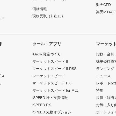
）
楽天CFD
価格情報
楽天MT4CF
現物受取（引出し）
ョン
携
ツール・アプリ
マーケッ
iGrow 資産づくり
指数・金利
マーケットスピード II
株主優待検
マーケットスピード II RSS
ランキング
ビス
マーケットスピード
ニュース
ム
マーケットスピード FX
レポート&
マーケットスピード for Mac
特集
iSPEED 株・投資情報
決算・経済
iSPEED FX
お気に入り
iSPEED 先物オプション
ポートフォ