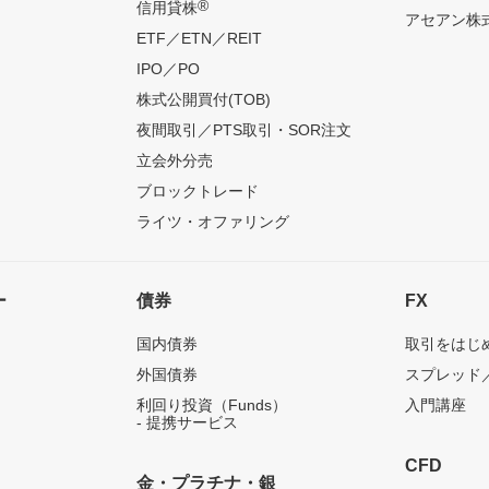
®
信用貸株
アセアン株式
ETF／ETN／REIT
IPO／PO
株式公開買付(TOB)
夜間取引／PTS取引・SOR注文
立会外分売
ブロックトレード
ライツ・オファリング
ー
債券
FX
国内債券
取引をはじ
外国債券
スプレッド
利回り投資（Funds）
入門講座
- 提携サービス
CFD
金・プラチナ・銀