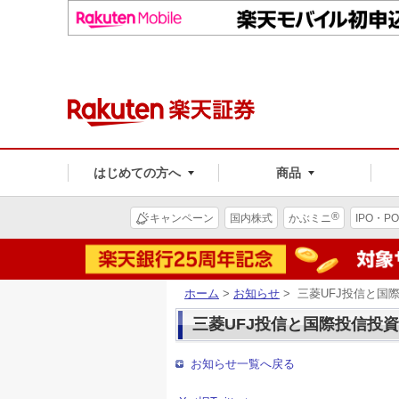
はじめての方へ
商品
®
キャンペーン
国内株式
かぶミニ
IPO・PO
ホーム
>
お知らせ
> 三菱UFJ投信と
三菱UFJ投信と国際投信投
お知らせ一覧へ戻る