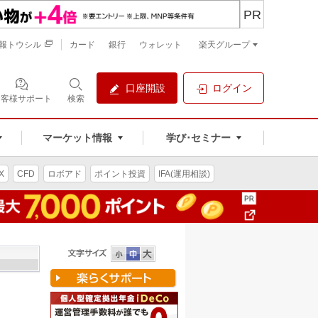
PR
報トウシル
カード
銀行
ウォレット
楽天グループ
口座開設
ログイン
お客様サポート
検索
マーケット情報
学び･セミナー
X
CFD
ロボアド
ポイント投資
IFA(運用相談)