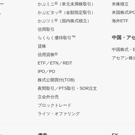
®
ー
かぶミニ
（単元未満株取引）
米株積立
®
ん
かぶピタッ
（金額指定取引）
米国株式IP
®
かぶツミ
（国内株式積立）
海外ETF
信用取引
™
中国・ア
らくらく優待取引
貸株
中国株式・E
®
信用貸株
アセアン株式
ETF／ETN／REIT
IPO／PO
株式公開買付(TOB)
夜間取引／PTS取引・SOR注文
立会外分売
ブロックトレード
ライツ・オファリング