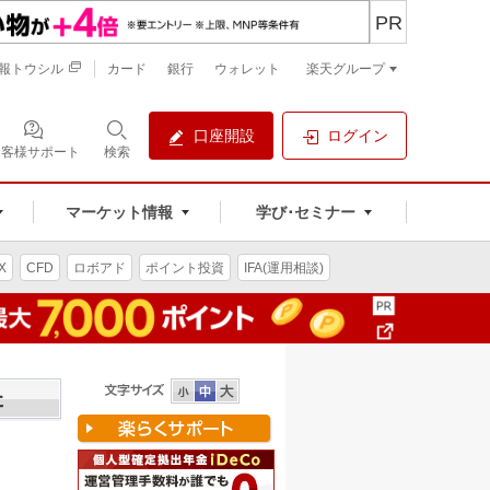
PR
報トウシル
カード
銀行
ウォレット
楽天グループ
口座開設
ログイン
お客様サポート
検索
マーケット情報
学び･セミナー
X
CFD
ロボアド
ポイント投資
IFA(運用相談)
た