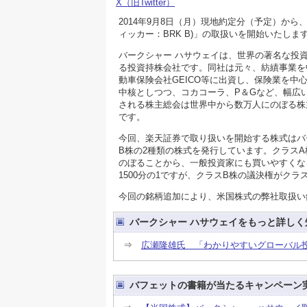
X（旧Twitter）
2014年9月8日（月）現地約定分（予定）か
ィッカー：BRK B)」の取扱いを開始いたしま
バークシャー ハサウェイは、世界の著名な投
る投資持株会社です。同社は元々、紡績事業を
動車保険会社GEICO等に出資し、保険業を
中核としつつ、コカコーラ、P＆Gなど、幅広
される株主総会は世界中から数万人にのぼる株
です。
今回、楽天証券で取り扱いを開始する株式はバ
B株の2種類の株式を発行しています。クラスA株の
のぼることから、一般投資家にも買いやすくな
1500分の1ですが、クラスB株の議決権がクラ
今回の銘柄追加により、米国株式の弊社取扱い銘柄
バークシャー ハサウェイをもっと詳しく
⇒
広瀬隆雄氏 「わかりやすいグローバル
バフェットの書籍が当たるキャンペーン実