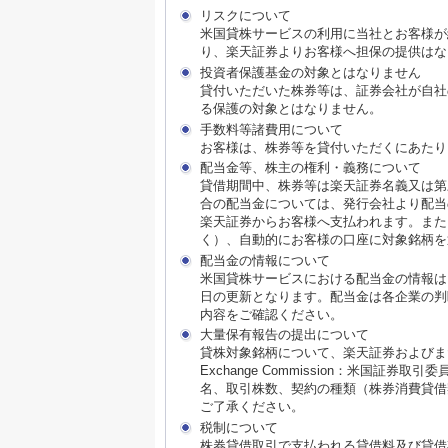
リスクについて
米国貸株サービスの利用に当社とお客様が
り、楽天証券よりお客様へ担保の提供はな
投資者保護基金の対象とはなりません
貸付いただいた株券等は、証券会社が自社
る保護の対象とはなりません。
手数料等諸費用について
お客様は、株券等を貸付いただくにあたり
配当金等、株主の権利・義務について
貸借期間中、株券等は楽天証券名義又は第
合の配当金については、発行会社より配当
楽天証券からお客様へ支払われます。また
く）、自動的にお客様の口座に対象銘柄を
配当金の情報について
米国貸株サービスにおける配当金の情報は
日の更新となります。配当金は各企業の判
内容をご確認ください。
大量保有報告の提出について
貸株対象銘柄について、楽天証券およびまたはそ
Exchange Commission：米国
名、取引株数、契約の種類（株券消費貸借
ご了承ください。
税制について
株券貸借取引で支払われる貸借料及び貸借