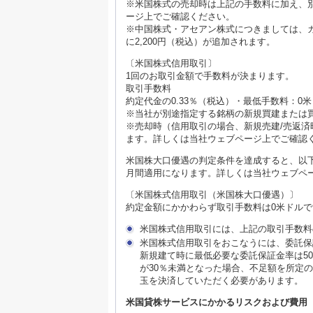
※米国株式の売却時は上記の手数料に加え、別
ージ上でご確認ください。
※中国株式・アセアン株式につきましては、
に2,200円（税込）が追加されます。
〔米国株式信用取引〕
1回のお取引金額で手数料が決まります。
取引手数料
約定代金の0.33％（税込）・最低手数料：0米
※当社が別途指定する銘柄の新規買建または
※売却時（信用取引の場合、新規売建/売返済
ます。詳しくは当社ウェブページ上でご確認
米国株大口優遇の判定条件を達成すると、以
月間適用になります。詳しくは当社ウェブペ
〔米国株式信用取引（米国株大口優遇）〕
約定金額にかかわらず取引手数料は0米ドルで
米国株式信用取引には、上記の取引手数料
米国株式信用取引をおこなうには、委託保
新規建て時に最低必要な委託保証金率は5
が30％未満となった場合、不足額を所定
玉を決済していただく必要があります。
米国貸株サービスにかかるリスクおよび費用