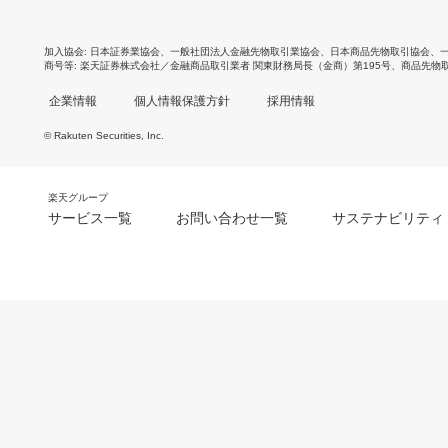
加入協会
日本証券業協会
、
一般社団法人金融先物取引業協会
、
日本商品先物取引協会
、
商号等
楽天証券株式会社／金融商品取引業者 関東財務局長（金商）第195号、商品先物
企業情報
個人情報保護方針
採用情報
© Rakuten Securities, Inc.
楽天グループ
サービス一覧
お問い合わせ一覧
サステナビリティ
m