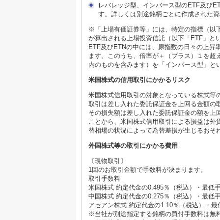
レバレッジ型、インバース型のETF及び
す。詳しくは別途銘柄ごとに作成された資
※「上場有価証券等」には、特定の指標（以
が算出される上場投資信託（以下「ETF」と
ETF及びETNの中には、原指数の日々の上
ます。このうち、倍率が＋（プラス）１を超
内のものを含みます）を「インバース型」と
米国株式の信用取引にかかるリスク
米国株式信用取引の対象となっている株式等
取引は差し入れた委託保証金を上回る金額の
その損失額は差し入れた委託保証金の額を上
ことから、米国株式信用取引による損益は外
替相場の状況によって為替差損が生じるおそ
外国株式等の取引にかかる費用
〔現物取引〕
1回のお取引金額で手数料が決まります。
取引手数料
米国株式 約定代金の0.495％（税込）・最
中国株式 約定代金の0.275％（税込）・最低
アセアン株式 約定代金の1.10％（税込）・
※当社が別途指定する銘柄の買付手数料は無