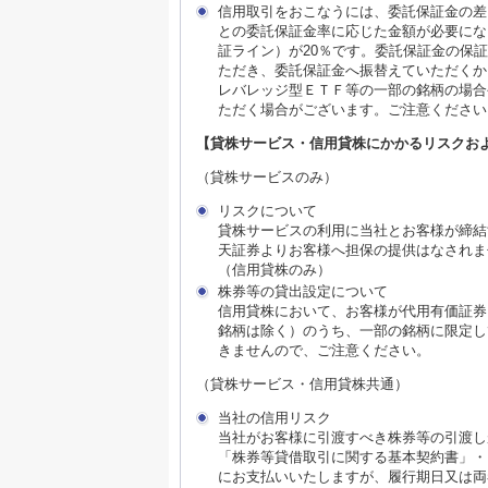
信用取引をおこなうには、委託保証金の差
との委託保証金率に応じた金額が必要にな
証ライン）が20％です。委託保証金の保
ただき、委託保証金へ振替えていただくか
レバレッジ型ＥＴＦ等の一部の銘柄の場合
ただく場合がございます。ご注意ください
【貸株サービス・信用貸株にかかるリスクお
（貸株サービスのみ）
リスクについて
貸株サービスの利用に当社とお客様が締結
天証券よりお客様へ担保の提供はなされま
（信用貸株のみ）
株券等の貸出設定について
信用貸株において、お客様が代用有価証券
銘柄は除く）のうち、一部の銘柄に限定し
きませんので、ご注意ください。
（貸株サービス・信用貸株共通）
当社の信用リスク
当社がお客様に引渡すべき株券等の引渡し
「株券等貸借取引に関する基本契約書」・
にお支払いいたしますが、履行期日又は両