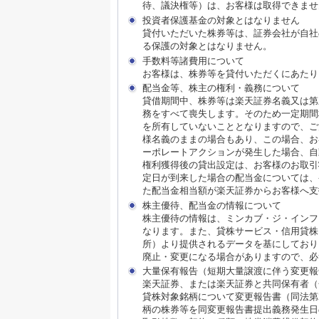
待、議決権等）は、お客様は取得できませ
投資者保護基金の対象とはなりません
貸付いただいた株券等は、証券会社が自社
る保護の対象とはなりません。
手数料等諸費用について
お客様は、株券等を貸付いただくにあたり
配当金等、株主の権利・義務について
貸借期間中、株券等は楽天証券名義又は第
務をすべて喪失します。そのため一定期間
を所有していないこととなりますので、ご
様名義のままの場合もあり、この場合、お
ーポレートアクションが発生した場合、自
権利獲得後の貸出設定は、お客様のお取引
定日が到来した場合の配当金については、
た配当金相当額が楽天証券からお客様へ支
株主優待、配当金の情報について
株主優待の情報は、ミンカブ・ジ・インフ
なります。また、貸株サービス・信用貸株内における
所）より提供されるデータを基にしており
廃止・変更になる場合がありますので、必
大量保有報告（短期大量譲渡に伴う変更報
楽天証券、または楽天証券と共同保有者（
貸株対象銘柄について変更報告書（同法第
柄の株券等を同変更報告書提出義務発生日