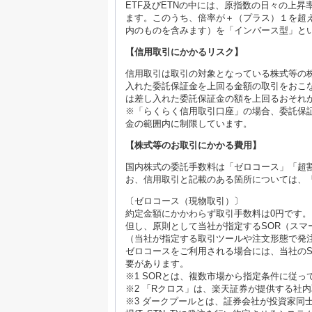
ETF及びETNの中には、原指数の日々の上
ます。このうち、倍率が＋（プラス）１を超
内のものを含みます）を「インバース型」と
【信用取引にかかるリスク】
信用取引は取引の対象となっている株式等の
入れた委託保証金を上回る金額の取引をおこ
は差し入れた委託保証金の額を上回るおそれ
※「らくらく信用取引口座」の場合、委託保証
金の範囲内に制限しています。
【株式等のお取引にかかる費用】
国内株式の委託手数料は「ゼロコース」「超
お、信用取引と記載のある箇所については、
〔ゼロコース（現物取引）〕
約定金額にかかわらず取引手数料は0円です。
但し、原則として当社が指定するSOR（スマ
（当社が指定する取引ツールや注文形態で発
ゼロコースをご利用される場合には、当社のS
要があります。
※1 SORとは、複数市場から指定条件に従
※2 「Rクロス」は、楽天証券が提供する社
※3 ダークプールとは、証券会社が投資家同