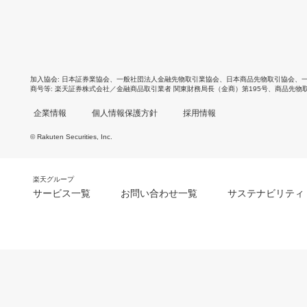
加入協会
日本証券業協会
、
一般社団法人金融先物取引業協会
、
日本商品先物取引協会
、
商号等
楽天証券株式会社／金融商品取引業者 関東財務局長（金商）第195号、商品先物
企業情報
個人情報保護方針
採用情報
© Rakuten Securities, Inc.
楽天グループ
サービス一覧
お問い合わせ一覧
サステナビリティ
m