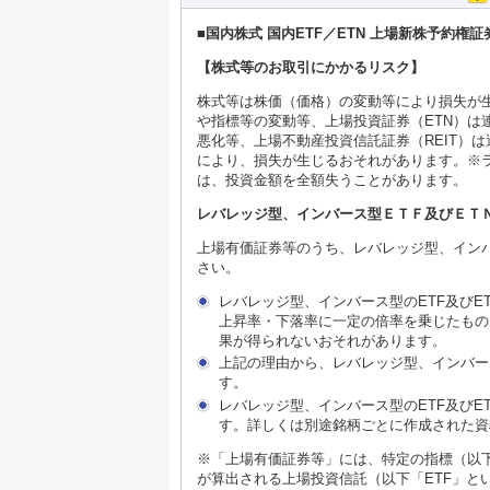
■国内株式 国内ETF／ETN 上場新株予約権
【株式等のお取引にかかるリスク】
株式等は株価（価格）の変動等により損失が生
や指標等の変動等、上場投資証券（ETN）
悪化等、上場不動産投資信託証券（REIT）
により、損失が生じるおそれがあります。※
は、投資金額を全額失うことがあります。
レバレッジ型、インバース型ＥＴＦ及びＥＴ
上場有価証券等のうち、レバレッジ型、インバ
さい。
レバレッジ型、インバース型のETF及び
上昇率・下落率に一定の倍率を乗じたもの
果が得られないおそれがあります。
上記の理由から、レバレッジ型、インバー
す。
レバレッジ型、インバース型のETF及び
す。詳しくは別途銘柄ごとに作成された資
※「上場有価証券等」には、特定の指標（以
が算出される上場投資信託（以下「ETF」と