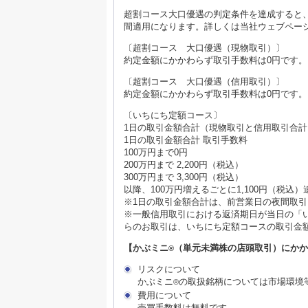
超割コース大口優遇の判定条件を達成すると
間適用になります。詳しくは当社ウェブペー
〔超割コース 大口優遇（現物取引）〕
約定金額にかかわらず取引手数料は0円です。
〔超割コース 大口優遇（信用取引）〕
約定金額にかかわらず取引手数料は0円です。
〔いちにち定額コース〕
1日の取引金額合計（現物取引と信用取引合
1日の取引金額合計 取引手数料
100万円まで0円
200万円まで 2,200円（税込）
300万円まで 3,300円（税込）
以降、100万円増えるごとに1,100円（税込）
※1日の取引金額合計は、前営業日の夜間取
※一般信用取引における返済期日が当日の「
らのお取引は、いちにち定額コースの取引金
【かぶミニ
（単元未満株の店頭取引）にか
®
リスクについて
かぶミニ
の取扱銘柄については市場環境
®
費用について
売買手数料は無料です。