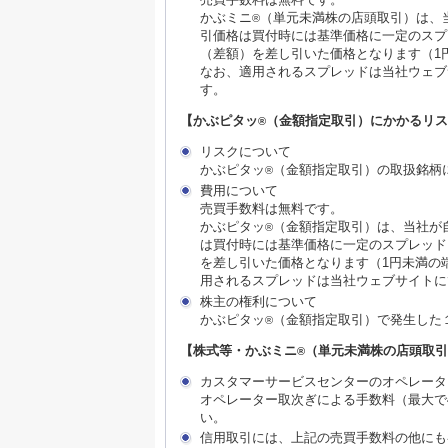
かぶミニ
（単元未満株の店頭取引）は、
®
引価格は買付時には基準価格に一定のスプ
（差額）を差し引いた価格となります（1
なお、適用されるスプレッドは当社ウェブ
す。
【かぶピタッ
（金額指定取引）にかかるリス
®
リスクについて
かぶピタッ
（金額指定取引）の取扱銘柄
®
費用について
売買手数料は無料です。
かぶピタッ
（金額指定取引）は、当社が
®
は買付時には基準価格に一定のスプレッド
を差し引いた価格となります（1円未満の
用されるスプレッドは当社ウェブサイトに
株主の権利について
かぶピタッ
（金額指定取引）で発生した
®
【株式等・かぶミニ
（単元未満株の店頭取引
®
カスタマーサービスセンターのオペレータ
オペレーター取次ぎによる手数料（最大で
い。
信用取引には、上記の売買手数料の他にも