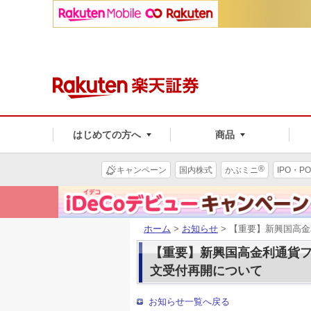
はじめての方へ
商品
®
キャンペーン
国内株式
かぶミニ
IPO・PO
ホーム
>
お知らせ
> 【重要】新興国高
【重要】新興国高金利通貨
文受付再開について
お知らせ一覧へ戻る