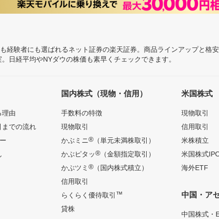
にも経験者にも選ばれるネット証券の楽天証券。商品ラインアップと格
充実。日経平均やNYダウの株価も素早くチェックできます。
国内株式（現物・信用）
米国株式
る理由
手数料の特徴
現物取引
引までの流れ
現物取引
信用取引
®
ー
かぶミニ
（単元未満株取引）
米株積立
®
ん
かぶピタッ
（金額指定取引）
米国株式IP
®
かぶツミ
（国内株式積立）
海外ETF
信用取引
™
中国・ア
らくらく優待取引
貸株
中国株式・E