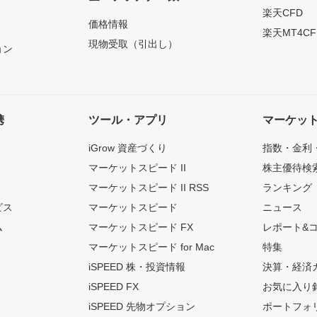
）
楽天CFD
価格情報
楽天MT4CF
現物受取（引出し）
ョン
携
ツール・アプリ
マーケッ
iGrow 資産づくり
指数・金利
マーケットスピード II
株主優待検
マーケットスピード II RSS
ランキング
ビス
マーケットスピード
ニュース
ム
マーケットスピード FX
レポート&
マーケットスピード for Mac
特集
iSPEED 株・投資情報
決算・経済
iSPEED FX
お気に入り
iSPEED 先物オプション
ポートフォ