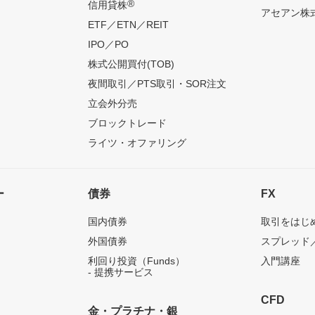
®
信用貸株
アセアン株式
ETF／ETN／REIT
IPO／PO
株式公開買付(TOB)
夜間取引／PTS取引・SOR注文
立会外分売
ブロックトレード
ライツ・オファリング
ー
債券
FX
国内債券
取引をはじ
外国債券
スプレッド
利回り投資（Funds）
入門講座
- 提携サービス
CFD
金・プラチナ・銀