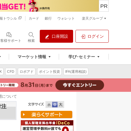
PR
報トウシル
カード
銀行
ウォレット
楽天グループ
口座開設
ログイン
お客様サポート
検索
マーケット情報
学び･セミナー
X
CFD
ロボアド
ポイント投資
IFA(運用相談)
開について
付注