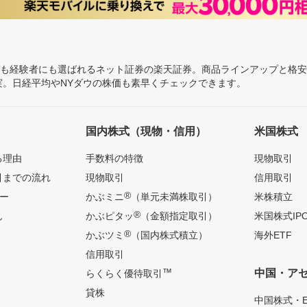
にも経験者にも選ばれるネット証券の楽天証券。商品ラインアップと格
充実。日経平均やNYダウの株価も素早くチェックできます。
国内株式（現物・信用）
米国株式
る理由
手数料の特徴
現物取引
引までの流れ
現物取引
信用取引
®
ー
かぶミニ
（単元未満株取引）
米株積立
®
ん
かぶピタッ
（金額指定取引）
米国株式IP
®
かぶツミ
（国内株式積立）
海外ETF
信用取引
™
中国・ア
らくらく優待取引
貸株
中国株式・E