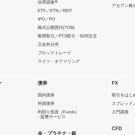
®
信用貸株
アセアン株式
ETF／ETN／REIT
IPO／PO
株式公開買付(TOB)
夜間取引／PTS取引・SOR注文
立会外分売
ブロックトレード
ライツ・オファリング
ー
債券
FX
国内債券
取引をはじ
外国債券
スプレッド
利回り投資（Funds）
入門講座
- 提携サービス
CFD
金・プラチナ・銀