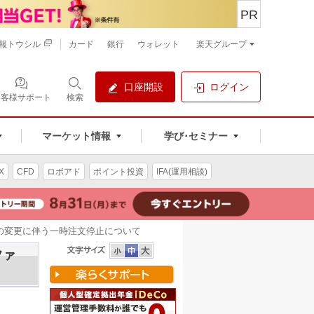
PR
報トウシル
カード
銀行
ウォレット
楽天グループ
口座開設
ログイン
お客様サポート
検索
マーケット情報
学び･セミナー
X
CFD
ロボアド
ポイント投資
IFA(運用相談)
の変更に伴う一時注文停止について
ファ