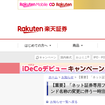
はじめての方へ
商品
®
キャンペーン
国内株式
かぶミニ
IPO・PO
ホーム
>
お知らせ
> 【重要】「ネット
【重要】「ネット証券専用
ンド名称の変更に伴う一時
お知らせ一覧へ戻る