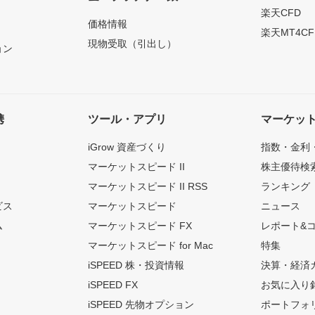
）
楽天CFD
価格情報
楽天MT4CF
現物受取（引出し）
ョン
携
ツール・アプリ
マーケッ
iGrow 資産づくり
指数・金利
マーケットスピード II
株主優待検
マーケットスピード II RSS
ランキング
ビス
マーケットスピード
ニュース
ム
マーケットスピード FX
レポート&
マーケットスピード for Mac
特集
iSPEED 株・投資情報
決算・経済
iSPEED FX
お気に入り
iSPEED 先物オプション
ポートフォ