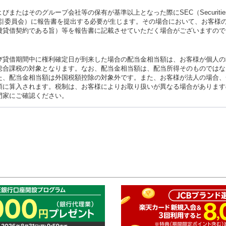
たはそのグループ会社等の保有が基準以上となった際にSEC（Securities 
：米国証券取引委員会）に報告書を提出する必要が生じます。その場合において、お客様
費貸借契約である旨）等を報告書に記載させていただく場合がございますので
び貸借期間中に権利確定日が到来した場合の配当金相当額は、お客様が個人の
総合課税の対象となります。なお、配当金相当額は、配当所得そのものではな
た、配当金相当額は外国税額控除の対象外です。また、お客様が法人の場合、
額に算入されます。税制は、お客様によりお取り扱いが異なる場合があります
門家にご確認ください。
このペ