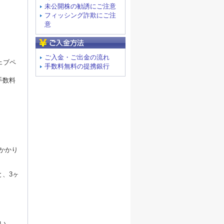
未公開株の勧誘にご注意
フィッシング詐欺にご注
意
ご入金方法
ご入金・ご出金の流れ
ェブペ
手数料無料の提携銀行
手数料
かかり
、3ヶ
い。