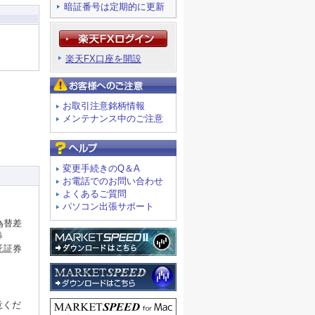
暗証番号は定期的に更新
楽天FX口座を開設
お客様へのご注意
お取引注意銘柄情報
メンテナンス中のご注意
よくあるご質問
変更手続きのQ＆A
お電話でのお問い合わせ
よくあるご質問
パソコン出張サポート
為替差
券
託証券
意くだ