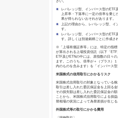
さい。
レバレッジ型、インバース型のETF
上昇率・下落率に一定の倍率を乗じ
果が得られないおそれがあります。
上記の理由から、レバレッジ型、イン
す。
レバレッジ型、インバース型のETF
す。詳しくは別途銘柄ごとに作成さ
※「上場有価証券等」には、特定の指標
が算出される上場投資信託（以下「ET
ETF及びETNの中には、原指数の日
ます。このうち、倍率が＋（プラス）１
内のものを含みます）を「インバース型
米国株式の信用取引にかかるリスク
米国株式信用取引の対象となっている株
取引は差し入れた委託保証金を上回る金
その損失額は差し入れた委託保証金の額
ことから、米国株式信用取引による損益
替相場の状況によって為替差損が生じる
外国株式等の取引にかかる費用
〔現物取引〕