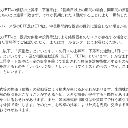
及びETNの価額の上昇率・下落率は、2営業日以上の期間の場合、同期間の原
たものとは通常一致せず、それが長期にわたり継続することにより、期待した
バース型のETF及びETNは、中長期間的な投資の目的に適合しない場合があ
及びETNは、投資対象物や投資手法により銘柄固有のリスクが存在する場合が
れた資料等でご確認いただく、またはコールセンターにてお尋ねください。
（以下、「原指数」といいます。）の日々の上昇率・下落率に連動し1日に一
F」といいます。）及び指数連動証券（以下、「ETN」といいます。）が含ま
々の上昇率・下落率に一定の倍率を乗じて算出された数値を対象指数とするもの
を超えるものを「レバレッジ型」といい、－（マイナス）のもの（マイナス
」といいます。
式等の株価（価格）の変動等により損失が生じるおそれがあります。米国株
額の取引をおこなうことができるため、大きな損失が発生する可能性があり
を上回るおそれがあります。また、米国株式信用取引は外貨建てで行う取引
は外貨で発生します。そのため、お客様の指示により外貨を円貨に交換する
おそれがあります。