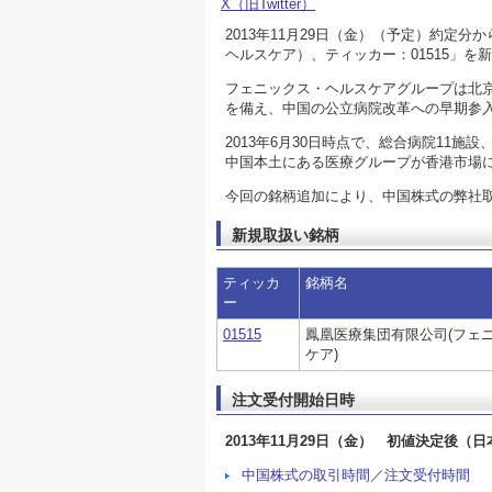
X（旧Twitter）
2013年11月29日（金）（予定）約
ヘルスケア）、ティッカー：01515」を
フェニックス・ヘルスケアグループは北
を備え、中国の公立病院改革への早期参
2013年6月30日時点で、総合病院11施
中国本土にある医療グループが香港市場
今回の銘柄追加により、中国株式の弊社取扱
新規取扱い銘柄
ティッカ
銘柄名
ー
01515
鳳凰医療集団有限公司(フェ
ケア)
注文受付開始日時
2013年11月29日（金） 初値決定後（
中国株式の取引時間／注文受付時間