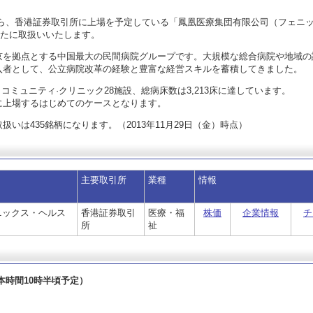
定分から、香港証券取引所に上場を予定している「鳳凰医療集団有限公司（フェニ
新たに取扱いいたします。
京を拠点とする中国最大の民間病院グループです。大規模な総合病院や地域の
入者として、公立病院改革の経験と豊富な経営スキルを蓄積してきました。
設、コミュニティ·クリニック28施設、総病床数は3,213床に達しています。
に上場するはじめてのケースとなります。
いは435銘柄になります。（2013年11月29日（金）時点）
主要取引所
業種
情報
ニックス・ヘルス
香港証券取引
医療・福
株価
企業情報
チ
所
祉
日本時間10時半頃予定）