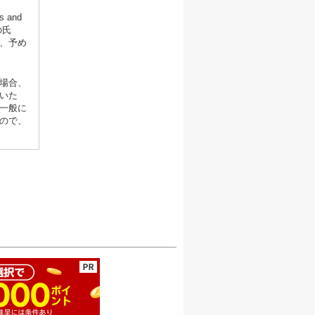
and
の氏
、予め
場合、
いた
一般に
ので、
ージの先頭へ