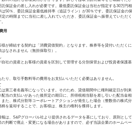
委託保証金の差し入れが必要です。最低委託保証金は当社が指定する30万円
は50％、委託保証金最低維持率（追証ライン）が30％です。委託保証金の
を所定の時限までに当社に差し入れていただき、委託保証金へ振替えていただ
す。
費用
客様が締結する契約は「消費貸借契約」となります。株券等を貸付いただくに
供はなされません（無担保取引）。
ん
が自社の資産とお客様の資産を区別して管理する分別保管および投資者保護基
あたり、取引手数料等の費用をお支払いいただく必要はありません。
て
又は第三者名義等になっています。そのため、貸借期間中に権利確定日が到来
り配当の支払いがあった後所定の期日に、所得税相当額を差し引いた配当金相
。また、株式分割等コーポレートアクションが発生した場合（整数倍の株式分
銘柄を返却することで、お客様は、株主の権利を獲得します。
情報は、S&Pグローバル社より提供されるデータを基にしており、原則とし
業の判断で廃止・変更になる場合がありますので、必ず当該企業のホームペー