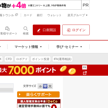
PR
報トウシル
カード
銀行
ウォレット
楽天グループ
口座開設
ログイン
お客様サポート
検索
マーケット情報
学び･セミナー
X
CFD
ロボアド
ポイント投資
IFA(運用相談)