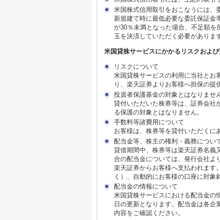
米国株式信用取引をおこなうには、
新規建て時に最低必要な委託保証金率
が30％未満となった場合、不足額
玉を決済していただく必要がありま
米国貸株サービスにかかるリスクおよび
リスクについて
米国貸株サービスの利用に当社とお
り、楽天証券よりお客様へ担保の提
投資者保護基金の対象とはなりませ
貸付いただいた株券等は、証券会社
る保護の対象とはなりません。
手数料等諸費用について
お客様は、株券等を貸付いただくに
配当金等、株主の権利・義務につい
貸借期間中、株券等は楽天証券名義
合の配当金については、発行会社よ
楽天証券からお客様へ支払われます
く）、自動的にお客様の口座に対象
配当金の情報について
米国貸株サービスにおける配当金の
日の更新となります。配当金は各企
内容をご確認ください。