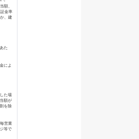
相当額、
保証金率
くか、建
あた
金によ
した場
当額が
割を除
て毎営業
ジ等で