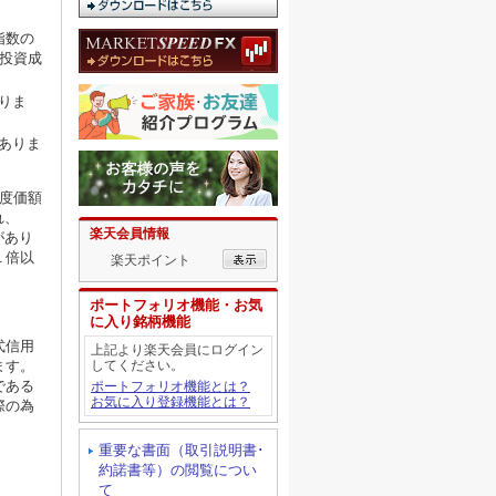
指数の
投資成
りま
ありま
度価額
れ、
楽天会員情報
があり
１倍以
楽天ポイント
ポートフォリオ機能・お気
に入り銘柄機能
式信用
上記より楽天会員にログイン
してください。
ます。
である
ポートフォリオ機能とは？
お気に入り登録機能とは？
際の為
重要な書面（取引説明書･
約諾書等）の閲覧につい
て