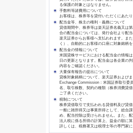
る保護の対象とはなりません。
手数料等諸費用について
お客様は、株券等を貸付いただくにあたり
配当金等、株主の権利・義務について
貸借期間中、株券等は楽天証券名義又は第
合の配当金については、発行会社より配当
楽天証券からお客様へ支払われます。また
く）、自動的にお客様の口座に対象銘柄を
配当金の情報について
米国貸株サービスにおける配当金の情報は
日の更新となります。配当金は各企業の判
内容をご確認ください。
大量保有報告の提出について
貸株対象銘柄について、楽天証券およびまたはそ
Exchange Commission：米国
名、取引株数、契約の種類（株券消費貸借
ご了承ください。
税制について
株券貸借取引で支払われる貸借料及び貸借
一般に雑所得又は事業所得として、総合課
め、配当控除は受けられません。また、配
法人税に係る所得の計算上、益金の額に算
詳しくは、税務署又は税理士等の専門家に