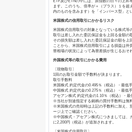
ETF及びETNの中には、原指数の日々の上
ます。このうち、倍率が＋（プラス）１を超
内のものを含みます）を「インバース型」と
米国株式の信用取引にかかるリスク
米国株式信用取引の対象となっている株式等
取引は差し入れた委託保証金を上回る金額の
その損失額は差し入れた委託保証金の額を上
ことから、米国株式信用取引による損益は外
替相場の状況によって為替差損が生じるおそ
外国株式等の取引にかかる費用
〔現物取引〕
1回のお取引金額で手数料が決まります。
取引手数料
米国株式 約定代金の0.495％（税込）・最
中国株式 約定代金の0.275％（税込）・最低
アセアン株式 約定代金の1.10％（税込）・
※当社が別途指定する銘柄の買付手数料は無
※米国株式の売却時は上記の手数料に加え、別
ージ上でご確認ください。
※中国株式・アセアン株式につきましては、
に2,200円（税込）が追加されます。
〔米国株式信用取引〕