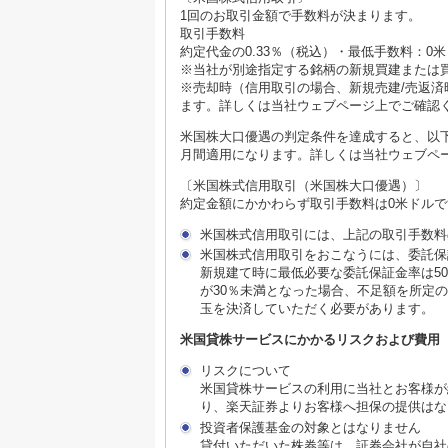
1回のお取引金額で手数料が決まります。
取引手数料
約定代金の0.33％（税込）・最低手数料：0米
※当社が別途指定する銘柄の新規買建または
※売却時（信用取引の場合、新規売建/売返済
ます。詳しくは当社ウェブページ上でご確認
米国株大口優遇の判定条件を達成すると、以
月間適用になります。詳しくは当社ウェブペ
〔米国株式信用取引（米国株大口優遇）〕
約定金額にかかわらず取引手数料は0米ドルで
米国株式信用取引には、上記の取引手数料
米国株式信用取引をおこなうには、委託保
新規建て時に最低必要な委託保証金率は5
が30％未満となった場合、不足額を所定
玉を決済していただく必要があります。
米国貸株サービスにかかるリスクおよび費用
リスクについて
米国貸株サービスの利用に当社とお客様が
り、楽天証券よりお客様へ担保の提供はな
投資者保護基金の対象とはなりません
貸付いただいた株券等は、証券会社が自社