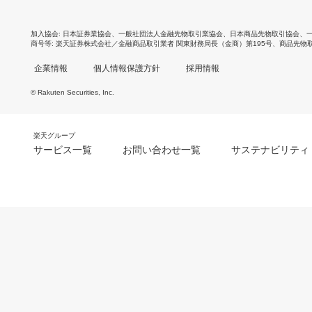
加入協会
日本証券業協会
、
一般社団法人金融先物取引業協会
、
日本商品先物取引協会
、
商号等
楽天証券株式会社／金融商品取引業者 関東財務局長（金商）第195号、商品先物
企業情報
個人情報保護方針
採用情報
© Rakuten Securities, Inc.
楽天グループ
サービス一覧
お問い合わせ一覧
サステナビリティ
m