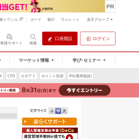
PR
報トウシル
カード
銀行
ウォレット
楽天グループ
口座開設
ログイン
お客様サポート
検索
マーケット情報
学び･セミナー
X
CFD
ロボアド
ポイント投資
IFA(運用相談)