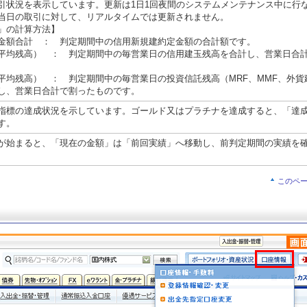
引状況を表示しています。更新は1日1回夜間のシステムメンテナンス中に行
当日の取引に対して、リアルタイムでは更新されません。
」の計算方法】
金額合計 ： 判定期間中の信用新規建約定金額の合計額です。
平均残高） ： 判定期間中の毎営業日の信用建玉残高を合計し、営業日合
平均残高） ： 判定期間中の毎営業日の投資信託残高（MRF、MMF、外貨
し、営業日合計で割ったものです。
指標の達成状況を示しています。ゴールド又はプラチナを達成すると、「達
す。
が始まると、「現在の金額」は「前回実績」へ移動し、前判定期間の実績を
このペ