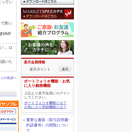
なってい
計で割っ
建MMF
成！」ロ
確認いた
楽天会員情報
楽天ポイント
ージの先頭へ
ポートフォリオ機能・お気
に入り銘柄機能
上記より楽天会員にログイン
してください。
ポートフォリオ機能とは？
お気に入り登録機能とは？
重要な書面（取引説明書･
約諾書等）の閲覧につい
て