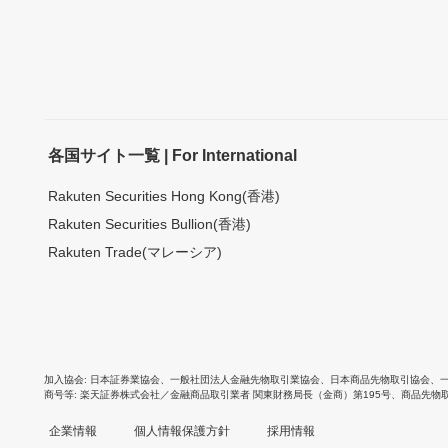
各国サイト一覧 | For International
Rakuten Securities Hong Kong(香港)
Rakuten Securities Bullion(香港)
Rakuten Trade(マレーシア)
加入協会
日本証券業協会
、
一般社団法人金融先物取引業協会
、
日本商品先物取引協会
、
商号等
楽天証券株式会社／金融商品取引業者 関東財務局長（金商）第195号、商品先物
企業情報
個人情報保護方針
採用情報