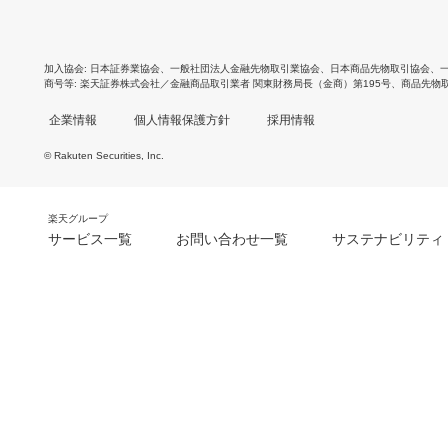
加入協会
日本証券業協会
、
一般社団法人金融先物取引業協会
、
日本商品先物取引協会
、
商号等
楽天証券株式会社／金融商品取引業者 関東財務局長（金商）第195号、商品先物
企業情報
個人情報保護方針
採用情報
© Rakuten Securities, Inc.
楽天グループ
サービス一覧
お問い合わせ一覧
サステナビリティ