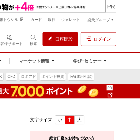
PR
報トウシル
カード
銀行
ウォレット
楽天グループ
口座開設
ログイン
お客様サポート
検索
マーケット情報
学び･セミナー
X
CFD
ロボアド
ポイント投資
IFA(運用相談)
文字サイズ
小
中
大
総合口座をお持ちでない方