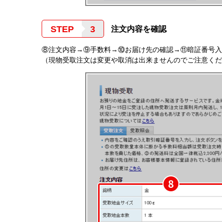
STEP
注文内容を確認
⑧注文内容→⑨手数料→⑩お届け先の確認→⑪暗証番号入
（現物受取注文は変更や取消は出来ませんのでご注意くだ