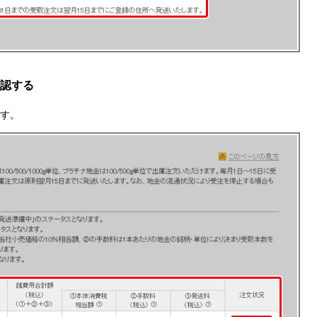
認する
す。