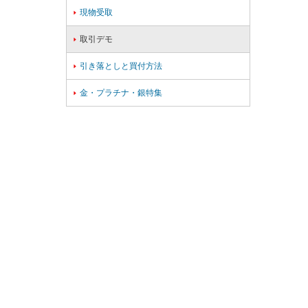
現物受取

取引デモ

引き落としと買付方法

金・プラチナ・銀特集
