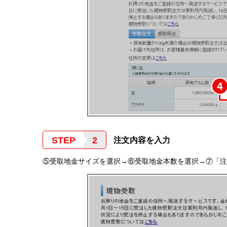
STEP
注文内容を入力
⑤受取地金サイズを選択→⑥受取地金本数を選択→⑦「注