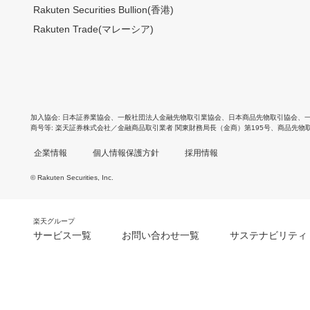
Rakuten Securities Bullion(香港)
Rakuten Trade(マレーシア)
加入協会
日本証券業協会
、
一般社団法人金融先物取引業協会
、
日本商品先物取引協会
、
商号等
楽天証券株式会社／金融商品取引業者 関東財務局長（金商）第195号、商品先物
企業情報
個人情報保護方針
採用情報
© Rakuten Securities, Inc.
楽天グループ
サービス一覧
お問い合わせ一覧
サステナビリティ