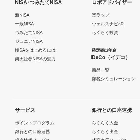
NISA･つみたてNISA
ロボアドバイザー
新NISA
楽ラップ
一般NISA
ウェルスナビ×R
つみたてNISA
らくらく投資
ジュニアNISA
NISAをはじめるには
確定拠出年金
iDeCo（イデコ）
楽天証券NISAの魅力
商品一覧
節税シミュレーション
サービス
銀行との口座連携
ポイントプログラム
らくらく入金
銀行との口座連携
らくらく出金