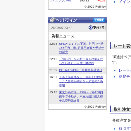
メイン
レート表
10通貨ペ
す。
レート
簡易チ
取引注文
各種注文を
取引注