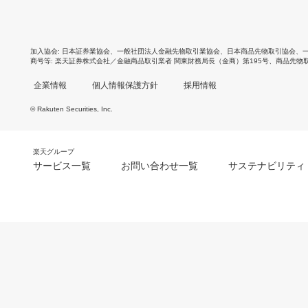
加入協会
日本証券業協会
、
一般社団法人金融先物取引業協会
、
日本商品先物取引協会
、
商号等
楽天証券株式会社／金融商品取引業者 関東財務局長（金商）第195号、商品先物
企業情報
個人情報保護方針
採用情報
© Rakuten Securities, Inc.
楽天グループ
サービス一覧
お問い合わせ一覧
サステナビリティ
m