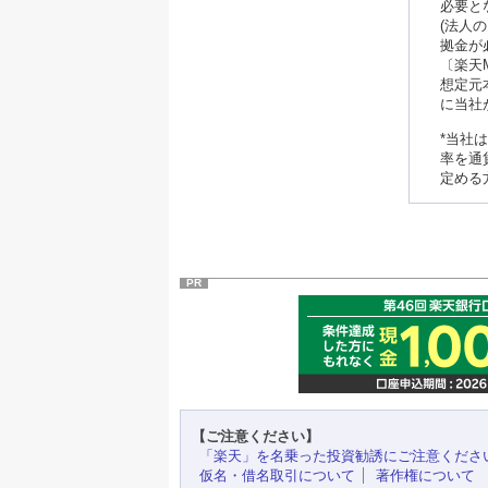
必要と
(法人
拠金が
〔楽天
想定元
に当社
*当社
率を通
定める
PR
【ご注意ください】
「楽天」を名乗った投資勧誘にご注意くださ
仮名・借名取引について
著作権について