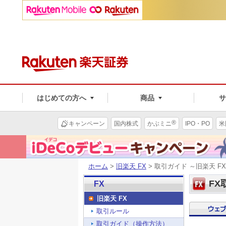
はじめての方へ
商品
®
キャンペーン
国内株式
かぶミニ
IPO・PO
米
ホーム
>
旧楽天 FX
> 取引ガイド ～旧楽天 
FX
FX
旧楽天 FX
取引ルール
取引ガイド（操作方法）