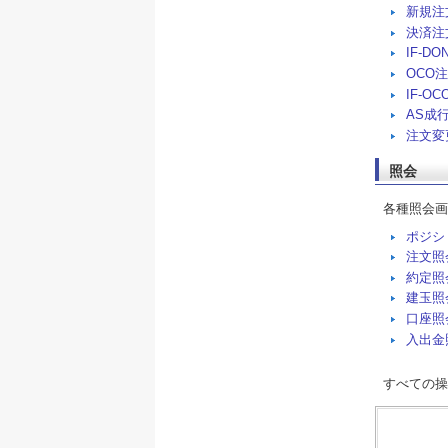
新規注
決済注
IF-D
OCO
IF-O
AS成
注文変
照会
各種照会画
ポジシ
注文照
約定照
建玉照
口座照
入出金
すべての操