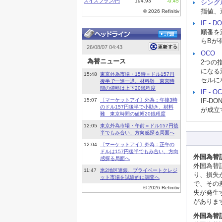
シング
指値、
IF - D
順番を
らBが
OCO
2つの
になる
セルに
IF - O
IF-
が成立
外国為替
外国為替
り、損失
で、その
失が発生
がありま
外国為替