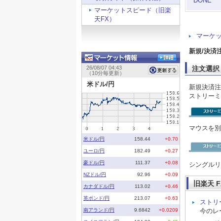
DONE
マーケットスピード（旧楽
天FX）
マーケ
新規/決済
注文選択
新規決済注
ストリーミ
マウスを別
シングルリ
旧楽天 
ストリ
今のレ