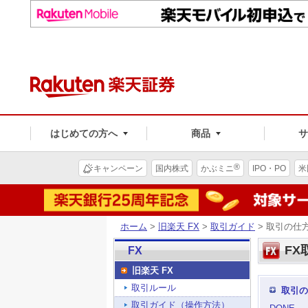
はじめての方へ
商品
®
キャンペーン
国内株式
かぶミニ
IPO・PO
米
ホーム
>
旧楽天 FX
>
取引ガイド
> 取引の仕
FX
FX
旧楽天 FX
取引ルール
取引の
取引ガイド（操作方法）