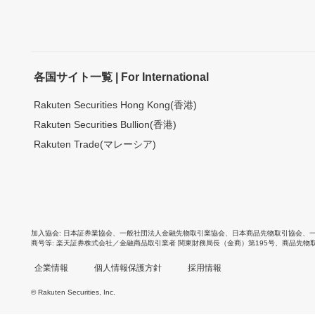
各国サイト一覧 | For International
Rakuten Securities Hong Kong(香港)
Rakuten Securities Bullion(香港)
Rakuten Trade(マレーシア)
加入協会
日本証券業協会
、
一般社団法人金融先物取引業協会
、
日本商品先物取引協会
、
商号等
楽天証券株式会社／金融商品取引業者 関東財務局長（金商）第195号、商品先物
企業情報
個人情報保護方針
採用情報
© Rakuten Securities, Inc.