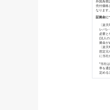
外国為替
売付価格
なります
証拠金に
〔楽天
レバレ
必要と
(法人
拠金が
〔楽天
想定元
に当社
*当社
率を通
定める