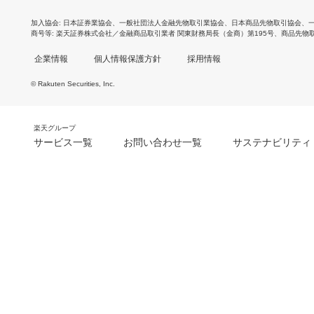
加入協会
日本証券業協会
、
一般社団法人金融先物取引業協会
、
日本商品先物取引協会
、
商号等
楽天証券株式会社／金融商品取引業者 関東財務局長（金商）第195号、商品先物
企業情報
個人情報保護方針
採用情報
© Rakuten Securities, Inc.
楽天グループ
サービス一覧
お問い合わせ一覧
サステナビリティ