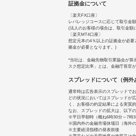
証拠金について
〔楽天FX口座〕
レバレッジコースに応じて取引金額の
(法人のお客様の場合は、取引金額
〔楽天MT4口座〕
想定元本の4％以上の証拠金が必要
拠金が必要となります。)
*当社は、金融先物取引業協会が算
スク想定比率」とは、金融庁長官
スプレッドについて（例外
通常時は広告表示のスプレッドで
どの状況においてはスプレッドが
く、お客様の約定結果による実質
なお、スプレッドの拡大は、以下
※平日早朝時（概ね6時30分～7
※国内外の金融市場休場日（海外
※主要経済指標の発表前後
※震災などの天変地異や政変又は