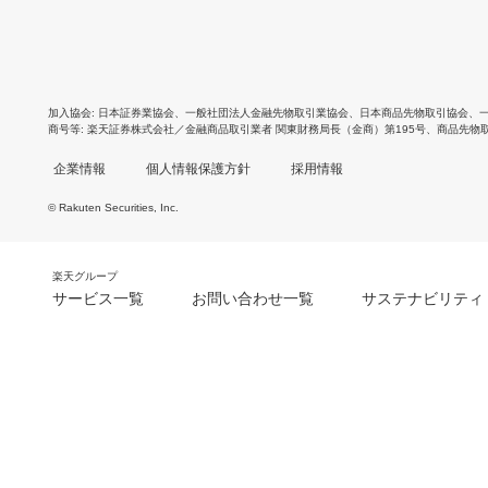
加入協会
日本証券業協会
、
一般社団法人金融先物取引業協会
、
日本商品先物取引協会
、
商号等
楽天証券株式会社／金融商品取引業者 関東財務局長（金商）第195号、商品先物
企業情報
個人情報保護方針
採用情報
© Rakuten Securities, Inc.
楽天グループ
サービス一覧
お問い合わせ一覧
サステナビリティ