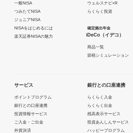
一般NISA
ウェルスナビ×R
つみたてNISA
らくらく投資
ジュニアNISA
NISAをはじめるには
確定拠出年金
iDeCo（イデコ）
楽天証券NISAの魅力
商品一覧
節税シミュレーション
サービス
銀行との口座連携
ポイントプログラム
らくらく入金
銀行との口座連携
らくらく出金
投資情報サービス
残高表示サービス
ご入金・ご出金
投資あんしんサービス
外貨決済
ハッピープログラム