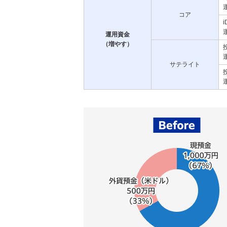
コア
i
運用資金
（増やす）
サテライト