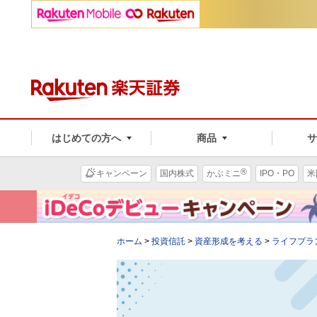
はじめての方へ
商品
®
キャンペーン
国内株式
かぶミニ
IPO・PO
米
ホーム
>
投資信託
>
資産形成を考える
>
ライフプラ