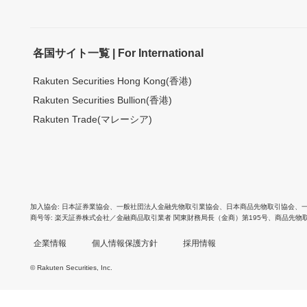
各国サイト一覧 | For International
Rakuten Securities Hong Kong(香港)
Rakuten Securities Bullion(香港)
Rakuten Trade(マレーシア)
加入協会
日本証券業協会
、
一般社団法人金融先物取引業協会
、
日本商品先物取引協会
、
商号等
楽天証券株式会社／金融商品取引業者 関東財務局長（金商）第195号、商品先物
企業情報
個人情報保護方針
採用情報
© Rakuten Securities, Inc.