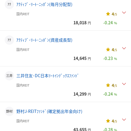
ｱｸﾃｨﾌﾞ･ﾘｰﾄ･ﾆｯﾎﾟﾝ(毎月分配型)
ｱｸ
4
国内REIT
/5
18,018
-0.24
円
%
ｱｸﾃｨﾌﾞ･ﾘｰﾄ･ﾆｯﾎﾟﾝ(資産成長型)
ｱｸ
4
国内REIT
/5
14,645
-0.23
円
%
三井住友･DC日本ﾘｰﾄｲﾝﾃﾞｯｸｽﾌｧﾝﾄﾞ
三井
4
国内REIT
/5
14,299
-0.24
円
%
野村J-REITﾌｧﾝﾄﾞ(確定拠出年金向け)
野村
4
国内REIT
/5
43,655
-0.28
円
%