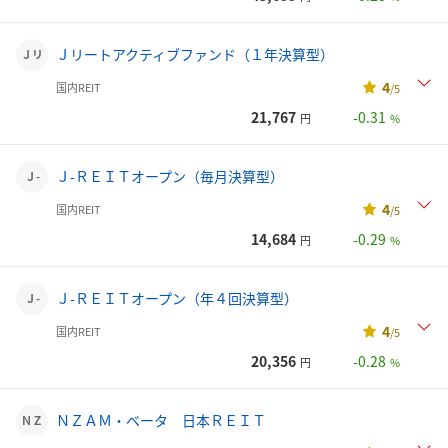
Ｊリートアクティブファンド（１年決算型）
Ｊリ
4
国内REIT
/5
21,767
-0.31
円
%
Ｊ-ＲＥＩＴオープン（毎月決算型）
Ｊ-
4
国内REIT
/5
14,684
-0.29
円
%
Ｊ-ＲＥＩＴオープン（年４回決算型）
Ｊ-
4
国内REIT
/5
20,356
-0.28
円
%
ＮＺＡＭ・ベータ 日本ＲＥＩＴ
ＮＺ