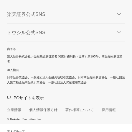
楽天証券公式SNS
トウシル公式SNS
商号等
楽天証券株式会社／金融商品取引業者 関東財務局長（金商）第195号、商品先物取引業
者
加入協会
日本証券業協会、一般社団法人金融先物取引業協会、日本商品先物取引協会、一般社団法
人第二種金融商品取引業協会、一般社団法人資産運用業協会
PCサイトを表示
企業情報
個人情報保護方針
著作権等について
採用情報
© Rakuten Securities, Inc.
楽天グループ