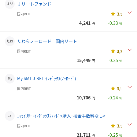
Ｊリートファンド
Ｊリ
3
国内REIT
/5
4,241
-0.33
円
%
たわらノーロード 国内リート
たわ
3
国内REIT
/5
15,449
-0.25
円
%
My SMT J-REITｲﾝﾃﾞｯｸｽ(ﾉｰﾛｰﾄﾞ)
My
3
国内REIT
/5
10,706
-0.24
円
%
ﾆｯｾｲJﾘｰﾄｲﾝﾃﾞｯｸｽﾌｧﾝﾄﾞ<購入･換金手数料なし>
ﾆｯ
3
国内REIT
/5
21,711
-0.25
円
%