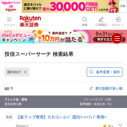
メニュー
検索
口座開設
ログイン
投信スーパーサーチ 検索結果
国内REIT
条件変更・保存
60
件
買付金額が多い順
ファンド名・愛称
ファンドスコア（3年）
楽天証券分類
基準価額・前日比率（%）
【楽ラップ専用】たわらﾉｰﾛｰﾄﾞ 国内ﾘｰﾄ<ﾗｯﾌﾟ専用>
たわ
5
国内REIT
/5