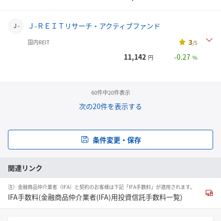
Ｊ-ＲＥＩＴリサーチ・アクティブファンド
Ｊ-
3
国内REIT
/5
11,142
-0.27
円
%
60件中20件表示
次の20件を表示する
条件変更・保存
関連リンク
注）金融商品仲介業者（IFA）と契約のお客様は下記「IFA手数料」が適用されます。
IFA手数料(金融商品仲介業者(IFA)用投資信託手数料一覧)