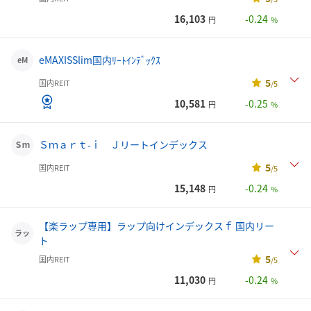
16,103
-0.24
円
%
eMAXISSlim国内ﾘｰﾄｲﾝﾃﾞｯｸｽ
eM
5
国内REIT
/5
10,581
-0.25
円
%
Ｓｍａｒｔ-ｉ Ｊリートインデックス
Ｓｍ
5
国内REIT
/5
15,148
-0.24
円
%
【楽ラップ専用】ラップ向けインデックスｆ 国内リー
ラッ
ト
5
国内REIT
/5
11,030
-0.24
円
%