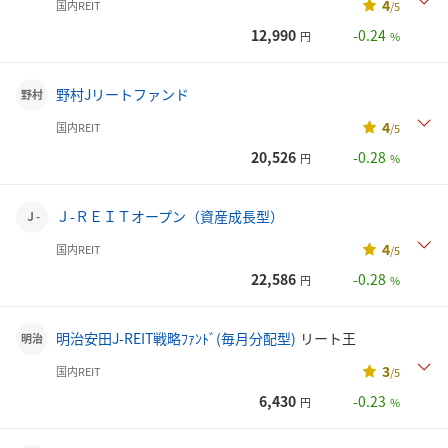
4
国内REIT
/5
12,990
-0.24
円
%
野村Jリートファンド
野村
4
国内REIT
/5
20,526
-0.28
円
%
Ｊ-ＲＥＩＴオープン（資産成長型）
Ｊ-
4
国内REIT
/5
22,586
-0.28
円
%
明治安田J-REIT戦略ﾌｧﾝﾄﾞ(毎月分配型)
リート王
明治
3
国内REIT
/5
6,430
-0.23
円
%