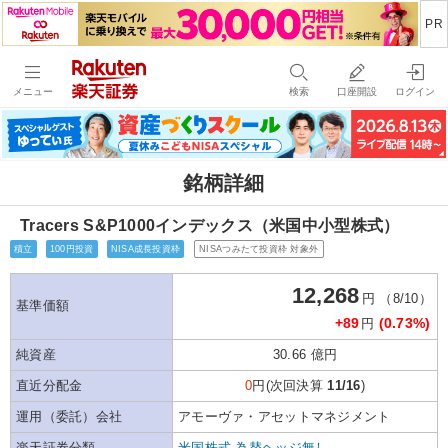
メニュー
検索
口座開設
ログイン
銘柄詳細
Tracers S&P1000インデックス（米国中小型株式）
積立
100円投資
NISA成長投資枠
NISAつみたて投資枠 対象外
12,268
円 （8/10）
基準価額
+89
(0.73%)
円
純資産
30.66 億円
直近分配金
0
円(次回決算
11/16
)
運用（委託）会社
アモーヴァ・アセットマネジメント
楽天証券分類
米国株式-為替ヘッジ無し