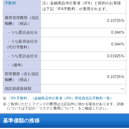
手数料
注）金融商品仲介業者（IFA）と契約のお客様
は下記「IFA手数料」が適用されます。
運用管理費用（信託
0.10725%
報酬）（税込）
- うち委託会社分
0.044%
- うち販売会社分
0.044%
（代行手数料）
- うち受託会社分
0.01925%
-（備考）
管理費用（含む信託
0.10725%
報酬）（税込）
信託財産留保額
---
「IFA 手数料」（金融商品仲介業者（IFA）用投資信託手数料一覧）
ご負担いただくファンドの費用は上記以外に掛かる場合があります。詳細
については下記の「リスクと費用について」をご確認ください。
基準価額の推移