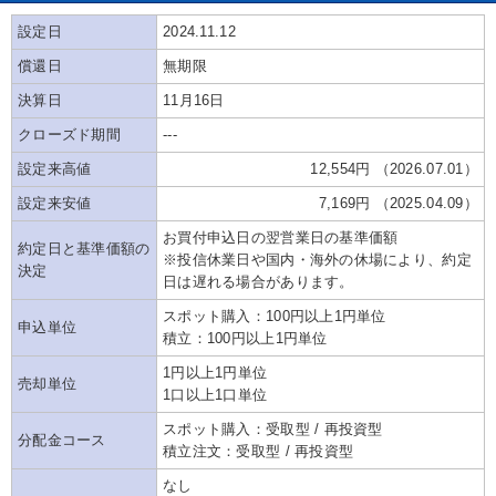
設定日
2024.11.12
償還日
無期限
決算日
11月16日
クローズド期間
---
設定来高値
12,554円 （2026.07.01）
設定来安値
7,169円 （2025.04.09）
お買付申込日の翌営業日の基準価額
約定日と基準価額の
※投信休業日や国内・海外の休場により、約定
決定
日は遅れる場合があります。
スポット購入：100円以上1円単位
申込単位
積立：100円以上1円単位
1円以上1円単位
売却単位
1口以上1口単位
スポット購入：受取型 / 再投資型
分配金コース
積立注文：受取型 / 再投資型
なし