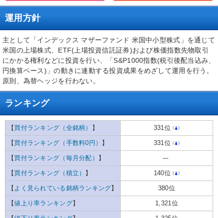
運用方針
主として「インデックス マザーファンド 米国中小型株式」を通じて
米国の上場株式、ETF(上場投資信託証券)および株価指数先物取引
にかかる権利などに投資を行い、「S&P1000指数(税引後配当込み、
円換算ベース)」の動きに連動する投資成果をめざして運用を行う。
原則、為替ヘッジを行わない。
ランキング
【
買付ランキング（全銘柄）
】
331位
【
買付ランキング（手数料0円）
】
331位
【
買付ランキング（毎月分配）
】
---
【
買付ランキング（積立）
】
140位
【
よく見られている銘柄ランキング
】
380位
【
値上り率ランキング
】
1,321位