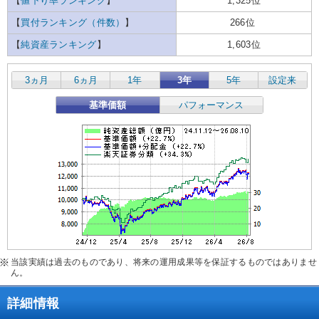
【
値下り率ランキング
】
1,325位
【
買付ランキング（件数）
】
266位
【
純資産ランキング
】
1,603位
3ヵ月
6ヵ月
1年
3年
5年
設定来
基準価額
パフォーマンス
当該実績は過去のものであり、将来の運用成果等を保証するものではありませ
ん。
詳細情報