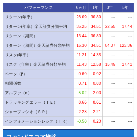
パフォーマンス
6ヵ月
1年
3年
5年
リターン(年率）
28.69
36.89
---
---
リターン(年率）楽天証券分類平均
35.25
34.51
22.55
17.44
リターン（期間）
13.44
36.89
---
---
リターン（期間）楽天証券分類平均
16.30
34.51
84.07
123.36
リスク(年率）
11.21
14.35
---
---
リスク（年率）楽天証券分類平均
11.43
12.58
15.49
17.41
ベータ（β）
0.69
0.92
---
---
相関係数
0.71
0.80
---
---
アルファ（α）
-5.02
2.00
---
---
トラッキングエラー（ＴＥ）
8.66
8.61
---
---
シャープレシオ（ＳＲ）
2.23
2.21
---
---
インフォメーションレシオ（ＩＲ）
-0.58
0.23
---
---
ファンドスコア推移