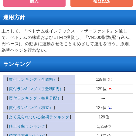
購入
積立設定
運用方針
主として、「ベトナム株インデックス・マザーファンド」を通じ
て、ベトナムの株式およびETFに投資し、「VN100指数(配当込み、
円ベース)」の動きに連動させることをめざして運用を行う。原則、
為替ヘッジを行わない。
ランキング
【
買付ランキング（全銘柄）
】
129位
【
買付ランキング（手数料0円）
】
129位
【
買付ランキング（毎月分配）
】
---
【
買付ランキング（積立）
】
127位
【
よく見られている銘柄ランキング
】
129位
【
値上り率ランキング
】
1,259位
【
値下り率ランキング
】
1,371位