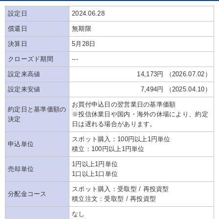
設定日
2024.06.28
償還日
無期限
決算日
5月28日
クローズド期間
---
設定来高値
14,173円 （2026.07.02）
設定来安値
7,494円 （2025.04.10）
お買付申込日の翌営業日の基準価額
約定日と基準価額の
※投信休業日や国内・海外の休場により、約定
決定
日は遅れる場合があります。
スポット購入：100円以上1円単位
申込単位
積立：100円以上1円単位
1円以上1円単位
売却単位
1口以上1口単位
スポット購入：受取型 / 再投資型
分配金コース
積立注文：受取型 / 再投資型
なし