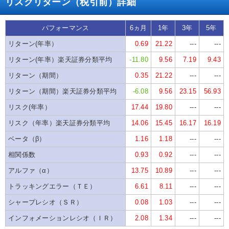
リスクリターン（税引前）詳細
パフォーマンス
6ヵ月
1年
3年
5年
リターン(年率）
0.69
21.22
---
---
リターン(年率）楽天証券分類平均
-11.80
9.56
7.19
9.43
リターン（期間）
0.35
21.22
---
---
リターン（期間）楽天証券分類平均
-6.08
9.56
23.15
56.93
リスク(年率）
17.44
19.80
---
---
リスク（年率）楽天証券分類平均
14.06
15.45
16.17
16.19
ベータ（β）
1.16
1.18
---
---
相関係数
0.93
0.92
---
---
アルファ（α）
13.75
10.89
---
---
トラッキングエラー（ＴＥ）
6.61
8.11
---
---
シャープレシオ（ＳＲ）
0.08
1.03
---
---
インフォメーションレシオ（ＩＲ）
2.08
1.34
---
---