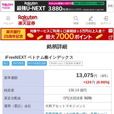
メニュー
検索
口座開設
ログイン
銘柄詳細
iFreeNEXT ベトナム株インデックス
積立
100円投資
NISA成長投資枠
NISAつみたて投資枠 対象外
13,075
円 （8/5）
基準価額
+124
(0.96%)
円
純資産
156.14 億円
直近分配金
0
円(次回決算
5/28
)
運用（委託）会社
大和アセットマネジメント
新興国株式（その他単一国）-為替ヘッジ