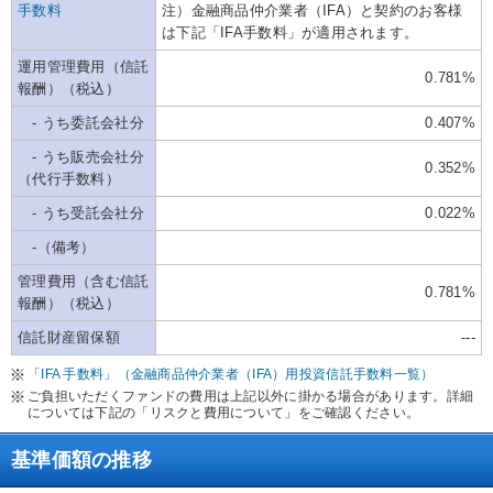
手数料
注）金融商品仲介業者（IFA）と契約のお客様
は下記「IFA手数料」が適用されます。
運用管理費用（信託
0.781%
報酬）（税込）
- うち委託会社分
0.407%
- うち販売会社分
0.352%
（代行手数料）
- うち受託会社分
0.022%
-（備考）
管理費用（含む信託
0.781%
報酬）（税込）
信託財産留保額
---
「IFA 手数料」（金融商品仲介業者（IFA）用投資信託手数料一覧）
ご負担いただくファンドの費用は上記以外に掛かる場合があります。詳細
については下記の「リスクと費用について」をご確認ください。
基準価額の推移