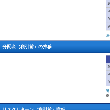
2
2
2
2
過
分配金（税引前）の推移
2
2
2
過
リスクリターン（税引前）詳細