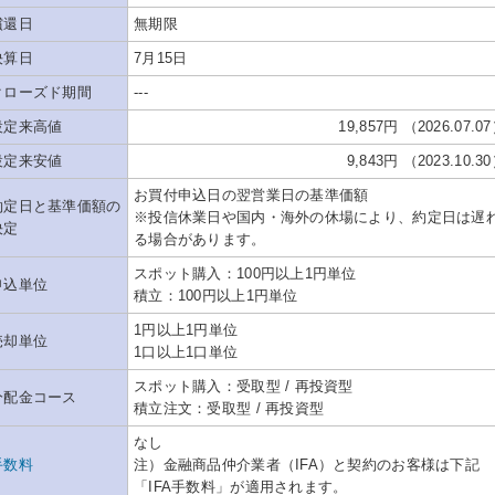
償還日
無期限
決算日
7月15日
クローズド期間
---
設定来高値
19,857円 （2026.07.0
設定来安値
9,843円 （2023.10.3
お買付申込日の翌営業日の基準価額
約定日と基準価額の
※投信休業日や国内・海外の休場により、約定日は遅
決定
る場合があります。
スポット購入：100円以上1円単位
申込単位
積立：100円以上1円単位
1円以上1円単位
売却単位
1口以上1口単位
スポット購入：受取型 / 再投資型
分配金コース
積立注文：受取型 / 再投資型
なし
手数料
注）金融商品仲介業者（IFA）と契約のお客様は下記
「IFA手数料」が適用されます。