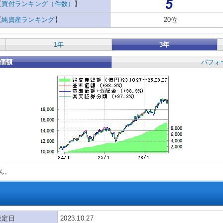
【
買付ランキング（件数）
】
【
純資産ランキング
】
20位
1年
3年
価額
パフォ
ん。
設定日
2023.10.27