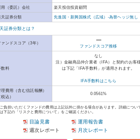
運用（委託）会社
楽天投信投資顧問
楽天証券分類
先進国・新興国株式（広域）-為替ヘッジ無し
天証券分類とは？
ファンドスコア（3年）
ファンドスコア推移
なし
注）金融商品仲介業者（IFA）と契約のお客
手数料
は下記「IFA手数料」が適用されます。
IFA手数料はこちら
管理費用（含む信託報酬）
0.0561%
（税込）
ご負担いただくファンドの費用は上記以外に掛かる場合があります。詳細につい
は下記の「リスクと費用について」をご確認ください。
目論見書
運用報告書
週次レポート
月次レポート