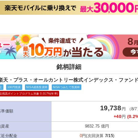
銘柄詳細
楽天・プラス・オールカントリー株式インデックス・ファン
立
100円投資
NISA成長投資枠
NISAつみたて投資枠
信残高ポイントプログラム対象 0.017%(年率)
19,738
円 （8/
基準価額
+40
(0.2
円
純資産
9832.75 億円
直近分配金
0
円(次回決算
7/15
)