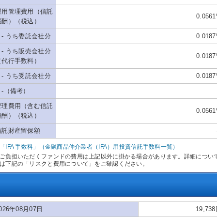
運用管理費用（信託
0.056
報酬）（税込）
- うち委託会社分
0.018
- うち販売会社分
0.018
（代行手数料）
- うち受託会社分
0.018
-（備考）
管理費用（含む信託
0.056
報酬）（税込）
信託財産留保額
「IFA 手数料」（金融商品仲介業者（IFA）用投資信託手数料一覧）
ご負担いただくファンドの費用は上記以外に掛かる場合があります。詳細につい
は下記の「リスクと費用について」をご確認ください。
026年08月07日
19,73