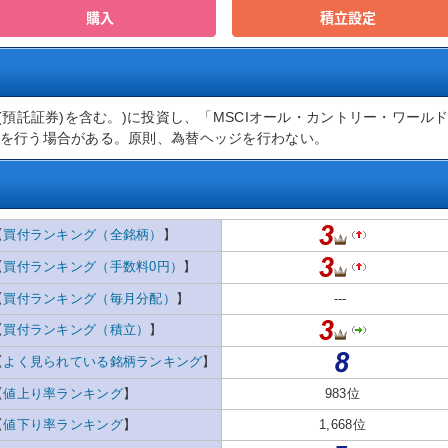
購入
積立設定
(預託証券)を含む。)に投資し、「MSCIオール・カントリー・ワール
を行う場合がある。原則、為替ヘッジを行わない。
【
買付ランキング（全銘柄）
】
【
買付ランキング（手数料0円）
】
【
買付ランキング（毎月分配）
】
---
【
買付ランキング（積立）
】
【
よく見られている銘柄ランキング
】
【
値上り率ランキング
】
983位
【
値下り率ランキング
】
1,668位