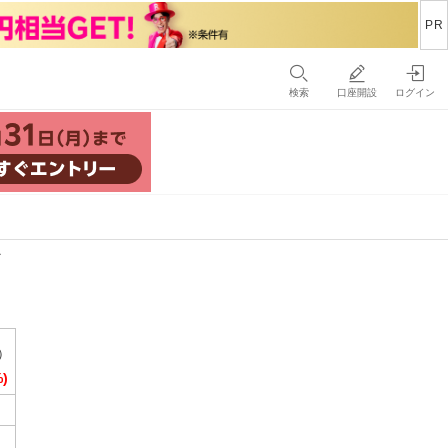
検索
口座開設
ログイン
ド
7）
%)