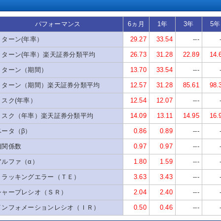
パフォーマンス
6ヵ月
1年
3年
5年
リターン(年率）
29.27
33.54
---
リターン(年率）楽天証券分類平均
26.73
31.28
22.89
14.
リターン（期間）
13.70
33.54
---
リターン（期間）楽天証券分類平均
12.57
31.28
85.61
98.
リスク(年率）
12.54
12.07
---
リスク（年率）楽天証券分類平均
14.09
13.11
14.95
16.
ベータ（β）
0.86
0.89
---
相関係数
0.97
0.97
---
アルファ（α）
1.80
1.59
---
トラッキングエラー（ＴＥ）
3.63
3.43
---
シャープレシオ（ＳＲ）
2.04
2.40
---
インフォメーションレシオ（ＩＲ）
0.50
0.46
---