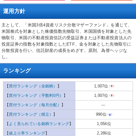
運用方針
主として、「米国3倍4資産リスク分散マザーファンド」を通じて、
米国株式を対象とした株価指数先物取引、米国国債を対象とした先
物取引、米国の不動産投資信託の受益証券または不動産投資法人の
投資証券の指数を対象指数としたETF、金を対象とした先物取引に
分散投資を行い、信託財産の成長をめざす。原則、為替ヘッジな
し。
ランキング
【
買付ランキング（全銘柄）
】
1,007位
【
買付ランキング（手数料0円）
】
1,007位
【
買付ランキング（毎月分配）
】
---
【
買付ランキング（積立）
】
990位
【
よく見られている銘柄ランキング
】
1,056位
【
値上り率ランキング
】
2,286位