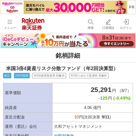
メニュー
検索
口座開設
ログイン
銘柄詳細
米国3倍4資産リスク分散ファンド（年2回決算型）
積立
100円投資
NISA成長投資枠 対象外
NISAつみたて投資枠 対象外
25,291
円 （8/7）
基準価額
-125
(-0.49%)
円
純資産
4.06 億円
直近分配金
10
円(次回決算
9/11
)
運用（委託）会社
大和アセットマネジメント
楽天証券分類
分類対象外