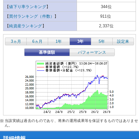
【
値下り率ランキング
】
344位
【
買付ランキング（件数）
】
911位
【
純資産ランキング
】
2,337位
3ヵ月
6ヵ月
1年
3年
5年
設定来
基準価額
パフォーマンス
当該実績は過去のものであり、将来の運用成果等を保証するものではありませ
ん。
詳細情報