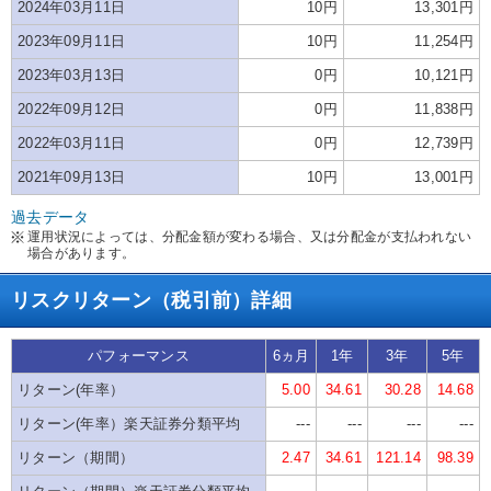
2024年03月11日
10円
13,301円
2023年09月11日
10円
11,254円
2023年03月13日
0円
10,121円
2022年09月12日
0円
11,838円
2022年03月11日
0円
12,739円
2021年09月13日
10円
13,001円
過去データ
運用状況によっては、分配金額が変わる場合、又は分配金が支払われない
場合があります。
リスクリターン（税引前）詳細
パフォーマンス
6ヵ月
1年
3年
5年
リターン(年率）
5.00
34.61
30.28
14.68
リターン(年率）楽天証券分類平均
---
---
---
---
リターン（期間）
2.47
34.61
121.14
98.39