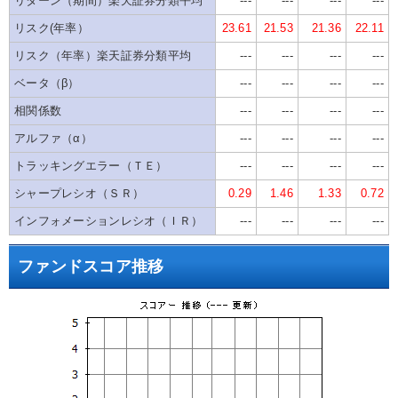
リターン（期間）楽天証券分類平均
---
---
---
---
リスク(年率）
23.61
21.53
21.36
22.11
リスク（年率）楽天証券分類平均
---
---
---
---
ベータ（β）
---
---
---
---
相関係数
---
---
---
---
アルファ（α）
---
---
---
---
トラッキングエラー（ＴＥ）
---
---
---
---
シャープレシオ（ＳＲ）
0.29
1.46
1.33
0.72
インフォメーションレシオ（ＩＲ）
---
---
---
---
ファンドスコア推移