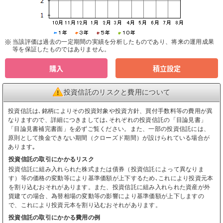
当該評価は過去の一定期間の実績を分析したものであり、将来の運用成果
等を保証したものではありません。
購入
積立設定
投資信託のリスクと費用について
投資信託は､銘柄によりその投資対象や投資方針、買付手数料等の費用が異
なりますので、詳細につきましては､それぞれの投資信託の「目論見書」
「目論見書補完書面」を必ずご覧ください。また、一部の投資信託には、
原則として換金できない期間（クローズド期間）が設けられている場合が
あります｡
投資信託の取引にかかるリスク
投資信託に組み入れられた株式または債券（投資信託によって異なりま
す）等の価格の変動等により基準価額が上下するため､これにより投資元本
を割り込むおそれがあります。また、投資信託に組み入れられた資産が外
貨建ての場合、為替相場の変動等の影響により基準価額が上下しますの
で、これにより投資元本を割り込むおそれがあります。
投資信託の取引にかかる費用の例