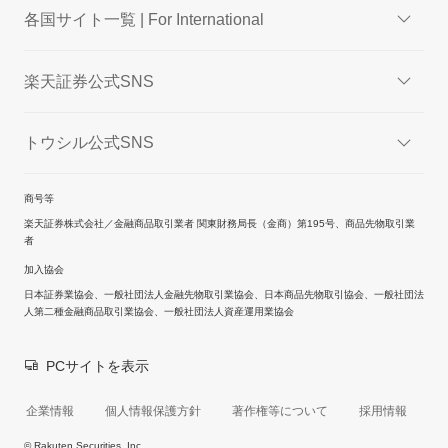
各国サイト一覧 | For International
楽天証券公式SNS
トウシル公式SNS
商号等
楽天証券株式会社／金融商品取引業者 関東財務局長（金商）第195号、商品先物取引業
者
加入協会
日本証券業協会、一般社団法人金融先物取引業協会、日本商品先物取引協会、一般社団法
人第二種金融商品取引業協会、一般社団法人資産運用業協会
PCサイトを表示
企業情報
個人情報保護方針
著作権等について
採用情報
© Rakuten Securities, Inc.