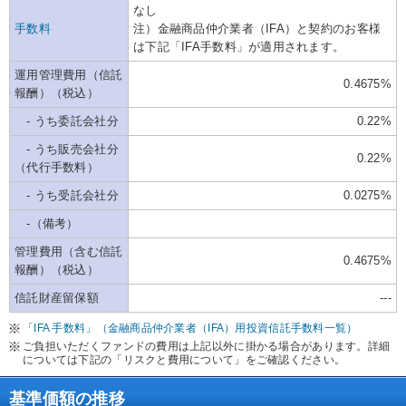
なし
手数料
注）金融商品仲介業者（IFA）と契約のお客様
は下記「IFA手数料」が適用されます。
運用管理費用（信託
0.4675%
報酬）（税込）
- うち委託会社分
0.22%
- うち販売会社分
0.22%
（代行手数料）
- うち受託会社分
0.0275%
-（備考）
管理費用（含む信託
0.4675%
報酬）（税込）
信託財産留保額
---
「IFA 手数料」（金融商品仲介業者（IFA）用投資信託手数料一覧）
ご負担いただくファンドの費用は上記以外に掛かる場合があります。詳細
については下記の「リスクと費用について」をご確認ください。
基準価額の推移