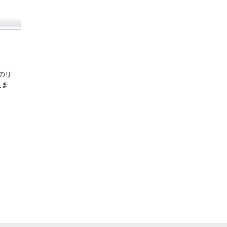
のリ
えま