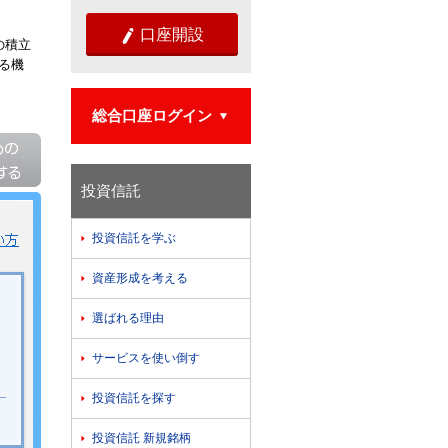
口座開設

の積立
る機
総合口座ログイン

投資信託
投資信託を学ぶ

資産形成を考える

選ばれる理由

サービスを使い倒す

投資信託を探す

。
投資信託 新規銘柄
