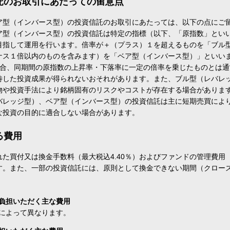
託のお取引にあたっての留意点
ア型（インバース型）の投資信託のお取引にあたっては、以下の点にご
ア型（インバース型）の投資信託は特定の指標（以下、「原指数」とい
目指して運用を行います。倍率が＋（プラス）１を超えるものを「ブル
ナス１倍以内のものを含みます）を「ベア型（インバース型）」といい
場合、同期間の原指数の上昇率・下落率に一定の倍率を乗じたものとは
待した投資成果が得られないおそれがあります。また、ブル型（レバレ
物や投資手法により銘柄固有のリスクやコストが存在する場合がありま
バレッジ型）、ベア型（インバース型）の投資信託は主に短期売買によ
な投資の目的に適合しない場合があります。
る費用
た買付又は換金手数料（最大税込4.40％）およびファンドの管理費用
す。また、一部の投資信託には、原則として換金できない期間（クロー
負担いただく主な費用
によって異なります。