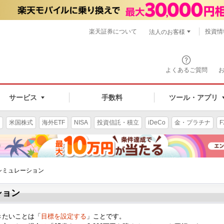
楽天証券について
投資情
法人のお客様
よくあるご質問
手数料
サービス
ツール・アプリ
米国株式
海外ETF
NISA
投資信託・積立
iDeCo
金・プラチナ
F
シミュレーション
ション
きたいことは「
目標を設定する
」ことです。