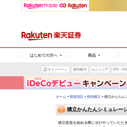
はじめての方へ
商品
®
キャンペーン
国内株式
かぶミニ
IPO・PO
ホーム
>
投資信託
>
投信積立
>
積立かんたん
積立かんたんシミュレー
積立投資を始める際にぜひやっていただ