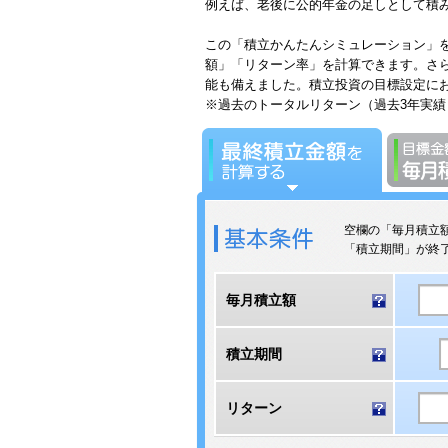
例えば、老後に公的年金の足しとして積み
この「積立かんたんシミュレーション」を
額」「リターン率」を計算できます。さ
能も備えました。積立投資の目標設定に
※過去のトータルリターン（過去3年実績
空欄の「毎月積立
「積立期間」が終
毎月積立額
積立期間
リターン