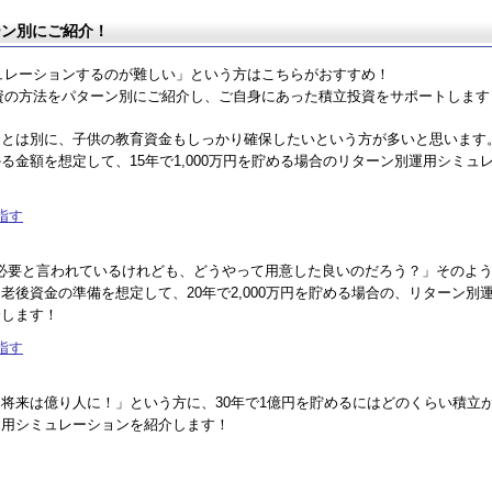
ーン別にご紹介！
ュレーションするのが難しい」という方はこちらがおすすめ！
資の方法をパターン別にご紹介し、ご自身にあった積立投資をサポートします
金とは別に、子供の教育資金もしっかり確保したいという方が多いと思います
る金額を想定して、15年で1,000万円を貯める場合のリターン別運用シミュ
目指す
万円必要と言われているけれども、どうやって用意した良いのだろう？」そのよ
老後資金の準備を想定して、20年で2,000万円を貯める場合の、リターン別
介します！
目指す
将来は億り人に！」という方に、30年で1億円を貯めるにはどのくらい積立
運用シミュレーションを紹介します！