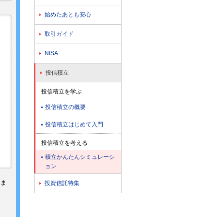
始めたあとも安心

取引ガイド

NISA

投信積立

投信積立を学ぶ
投信積立の概要

投信積立はじめて入門

投信積立を考える
積立かんたんシミュレーシ

ョン
きま
投資信託特集
