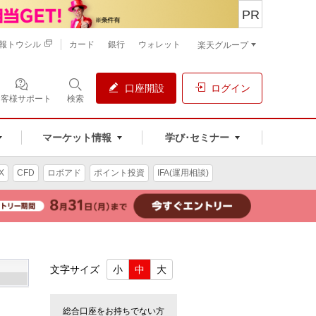
PR
報トウシル
カード
銀行
ウォレット
楽天グループ
口座開設
ログイン
お客様サポート
検索
マーケット情報
学び･セミナー
X
CFD
ロボアド
ポイント投資
IFA(運用相談)
文字サイズ
小
中
大
総合口座をお持ちでない方