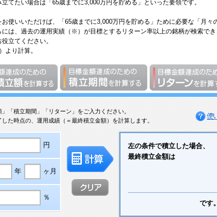
立てたい場合は「65歳までに3,000万円を貯める」といった要領です。
お使いいただけば、「65歳までに3,000万円を貯める」ために必要な「月々
らには、過去の運用実績（※）が目標とするリターン率以上の銘柄が検索でき
お役立てください。
）より計算。
額」「積立期間」「リターン」をご入力ください。
了した時点の、運用成績（＝最終積立金額）を計算します。
円
左の条件で積立した場合、
最終積立金額は
年
ヶ月
％
です