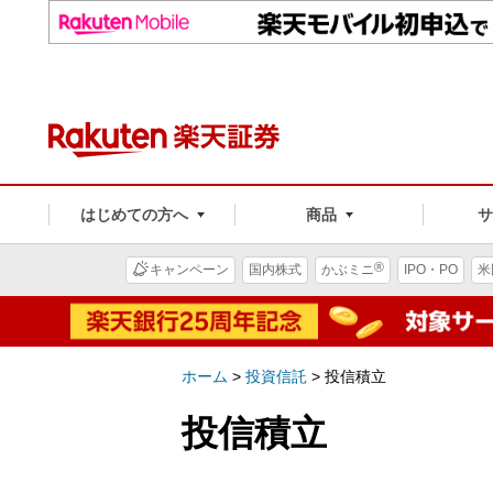
はじめての方へ
商品
®
キャンペーン
国内株式
かぶミニ
IPO・PO
米
ホーム
>
投資信託
>
投信積立
投信積立