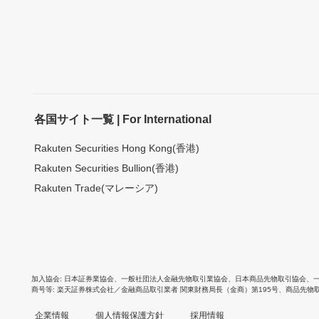
各国サイト一覧 | For International
Rakuten Securities Hong Kong(香港)
Rakuten Securities Bullion(香港)
Rakuten Trade(マレーシア)
加入協会
日本証券業協会
、
一般社団法人金融先物取引業協会
、
日本商品先物取引協会
、
商号等
楽天証券株式会社／金融商品取引業者 関東財務局長（金商）第195号、商品先物
企業情報
個人情報保護方針
採用情報