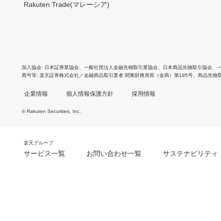
Rakuten Trade(マレーシア)
加入協会
日本証券業協会
、
一般社団法人金融先物取引業協会
、
日本商品先物取引協会
、
商号等
楽天証券株式会社／金融商品取引業者 関東財務局長（金商）第195号、商品先物
企業情報
個人情報保護方針
採用情報
© Rakuten Securities, Inc.
楽天グループ
サービス一覧
お問い合わせ一覧
サステナビリティ