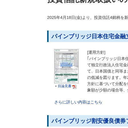
2025年4月18日(金)より、投資信託4銘柄
パインブリッジ日本住宅金融支
[運用方針]
｢パインブリッジ日本
て独立行政法人住宅金
て、日本国債と同等ま
の低減を図ります。年
方針に基づいて分配を
目論見書

象額が少額の場合等、
さらに詳しい内容はこちら
パインブリッジ割安優良債券フ