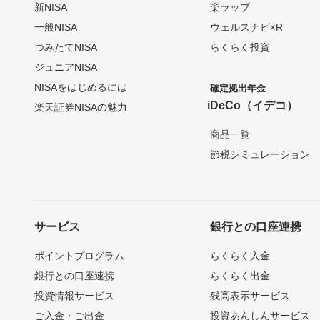
新NISA
楽ラップ
一般NISA
ウェルスナビ×R
つみたてNISA
らくらく投資
ジュニアNISA
NISAをはじめるには
確定拠出年金
iDeCo（イデコ）
楽天証券NISAの魅力
商品一覧
節税シミュレーション
サービス
銀行との口座連携
ポイントプログラム
らくらく入金
銀行との口座連携
らくらく出金
投資情報サービス
残高表示サービス
ご入金・ご出金
投資あんしんサービス