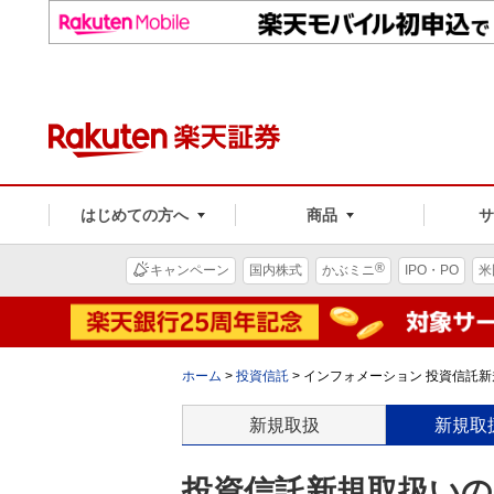
はじめての方へ
商品
®
キャンペーン
国内株式
かぶミニ
IPO・PO
米
ホーム
>
投資信託
>
インフォメーション 投資信託新規
新規取扱
新規取
投資信託新規取扱いのお