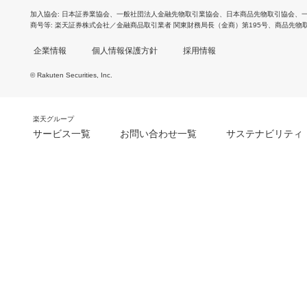
加入協会
日本証券業協会
、
一般社団法人金融先物取引業協会
、
日本商品先物取引協会
、
商号等
楽天証券株式会社／金融商品取引業者 関東財務局長（金商）第195号、商品先物
企業情報
個人情報保護方針
採用情報
© Rakuten Securities, Inc.
楽天グループ
サービス一覧
お問い合わせ一覧
サステナビリティ