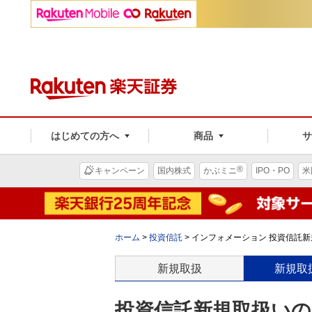
はじめての方へ
商品
®
キャンペーン
国内株式
かぶミニ
IPO・PO
米
ホーム
>
投資信託
>
インフォメーション 投資信託新規
新規取扱
新規取
投資信託新規取扱いのお