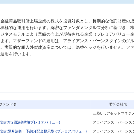
の金融商品取引所上場企業の株式を投資対象とし、長期的な信託財産の
に積極的な運用を行います。綿密なファンダメンタルズ分析に基づき、
ビジネスモデルにより業績の向上が期待される企業（プレミアバリュー
います。マザーファンドの運用は、アライアンス・バーンスタインのグ
す。実質的な組入外貨建資産については、為替ヘッジを行いません。フ
で運用を行います。
ファンド名
委託会社名
三菱UFJアセットマネジ
信(年2回決算型)(プレミアバリュー)
アライアンス・バーンス
信(隔月決算・予想分配金提示型)(プレミアバリュー)
アライアンス・バーンス