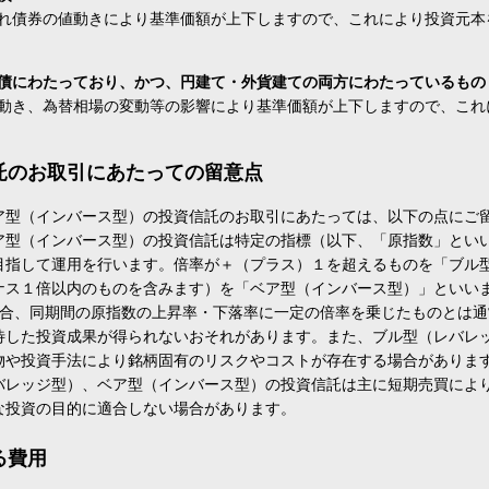
れ債券の値動きにより基準価額が上下しますので、これにより投資元本
債にわたっており、かつ、円建て・外貨建ての両方にわたっているもの
動き、為替相場の変動等の影響により基準価額が上下しますので、これ
託のお取引にあたっての留意点
ア型（インバース型）の投資信託のお取引にあたっては、以下の点にご
ア型（インバース型）の投資信託は特定の指標（以下、「原指数」とい
目指して運用を行います。倍率が＋（プラス）１を超えるものを「ブル
ナス１倍以内のものを含みます）を「ベア型（インバース型）」といい
場合、同期間の原指数の上昇率・下落率に一定の倍率を乗じたものとは
待した投資成果が得られないおそれがあります。また、ブル型（レバレ
物や投資手法により銘柄固有のリスクやコストが存在する場合がありま
バレッジ型）、ベア型（インバース型）の投資信託は主に短期売買によ
な投資の目的に適合しない場合があります。
る費用