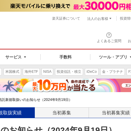
楽天証券について
投資情
法人のお客様
よくあるご質問
手数料
サービス
ツール・アプリ
米国株式
海外ETF
NISA
投資信託・積立
iDeCo
金・プラチナ
F
託新規取扱いのお知らせ（2024年9月19日）
規取扱実績
当初募集
当初募集実績
お知らせ（2024年9月19日）