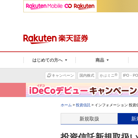
はじめての方へ
商品
®
キャンペーン
国内株式
かぶミニ
IPO・PO
ホーム
>
投資信託
>
インフォメーション 投資信
新規取扱
新
投資信託新規取扱いの