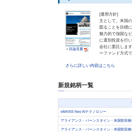
[運用方針]
主として、米国
図ることを目標
魅力的で強固な
に選別投資を行
会社に委託しま
目論見書

ーファンド方式
さらに詳しい内容はこちら
新規銘柄一覧
eMAXIS Neo AIテクノロジー
アライアンス・バーンスタイン・米国割安株投
アライアンス・バーンスタイン・米国割安株投