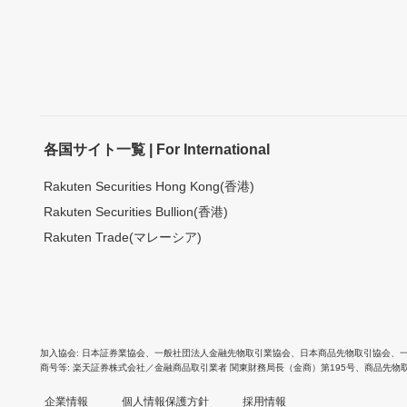
各国サイト一覧 | For International
Rakuten Securities Hong Kong(香港)
Rakuten Securities Bullion(香港)
Rakuten Trade(マレーシア)
加入協会
日本証券業協会
、
一般社団法人金融先物取引業協会
、
日本商品先物取引協会
、
商号等
楽天証券株式会社／金融商品取引業者 関東財務局長（金商）第195号、商品先物
企業情報
個人情報保護方針
採用情報