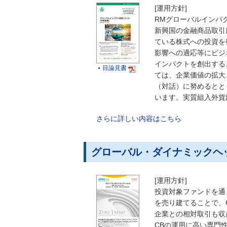
[運用方針]
RMグローバルインパ
新興国の金融商品取引
ている株式への投資を
影響への適応等にビジ
インパクトを創出する
目論見書

ては、企業価値の拡大
（対話）に努めるとと
います。実質組入外貨
さらに詳しい内容はこちら
グローバル・ダイナミックヘッ
[運用方針]
投資対象ファンドを通
を売り建てることで、
企業との相対取引も収
CBの運用に高い専門