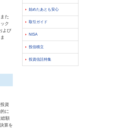
始めたあとも安心

数また
取引ガイド

ラック
および
NISA

いま
投信積立

投資信託特集

国投資
質的に
産総額
に決算を