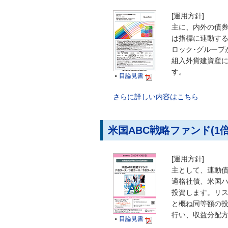
[運用方針]
主に、内外の債
は指標に連動す
ロック･グループ
組入外貨建資産
す。
目論見書

さらに詳しい内容はこちら
米国ABC戦略ファンド(1
[運用方針]
主として、連動
適格社債、米国
投資します。リス
と概ね同等額の投
行い、収益分配
目論見書
