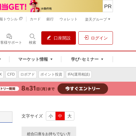
PR
報トウシル
カード
銀行
ウォレット
楽天グループ
口座開設
ログイン
お客様サポート
検索
マーケット情報
学び･セミナー
X
CFD
ロボアド
ポイント投資
IFA(運用相談)
文字サイズ
小
中
大
総合口座をお持ちでない方