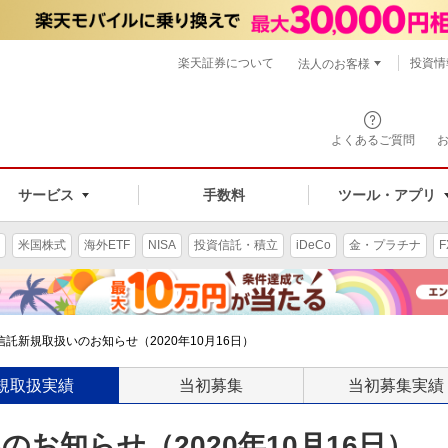
楽天証券について
投資情
法人のお客様
よくあるご質問
手数料
サービス
ツール・アプリ
米国株式
海外ETF
NISA
投資信託・積立
iDeCo
金・プラチナ
F
託新規取扱いのお知らせ（2020年10月16日）
規取扱実績
当初募集
当初募集実績
お知らせ（2020年10月16日）