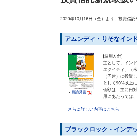
2020年10月16日（金）より、投資信
アムンディ・りそなインド
[運用方針]
主として、インドの
エクイティ」（米
（円建）に投資しま
として90%以上
価額は、主に円
目論見書

用にあたっては
さらに詳しい内容はこちら
ブラックロック・インデッ