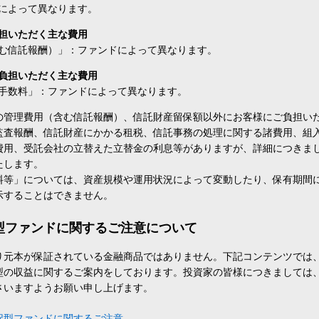
によって異なります。
担いただく主な費用
む信託報酬）」：ファンドによって異なります。
負担いただく主な費用
手数料」：ファンドによって異なります。
の管理費用（含む信託報酬）、信託財産留保額以外にお客様にご負担い
監査報酬、信託財産にかかる租税、信託事務の処理に関する諸費用、組
費用、受託会社の立替えた立替金の利息等がありますが、詳細につきま
たします。
料等」については、資産規模や運用状況によって変動したり、保有期間
示することはできません。
型ファンドに関するご注意について
り元本が保証されている金融商品ではありません。下記コンテンツでは
型の収益に関するご案内をしております。投資家の皆様につきましては
さいますようお願い申し上げます。
択型ファンドに関するご注意