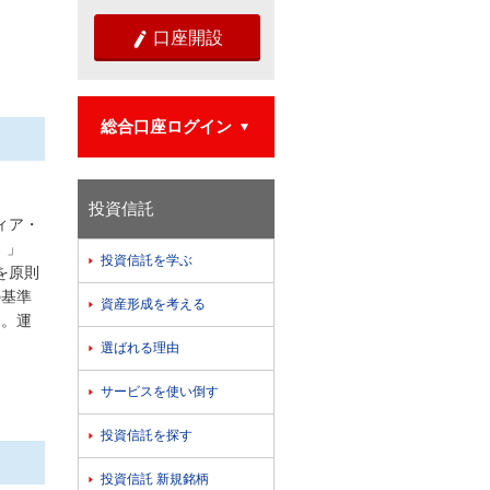
口座開設

総合口座ログイン

投資信託
ディア・
）」
投資信託を学ぶ

率を原則
の基準
資産形成を考える

す。運
選ばれる理由

サービスを使い倒す

投資信託を探す

投資信託 新規銘柄
