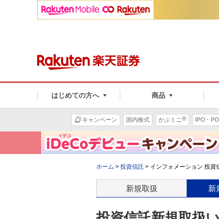
はじめての方へ
商品
®
キャンペーン
国内株式
かぶミニ
IPO・PO
ホーム
>
投資信託
>
インフォメーション 投資信
新規取扱
新
投資信託新規取扱いの