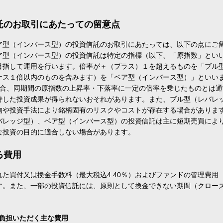
託のお取引にあたっての留意点
ア型（インバース型）の投資信託のお取引にあたっては、以下の点にご
ア型（インバース型）の投資信託は特定の指標（以下、「原指数」とい
目指して運用を行います。倍率が＋（プラス）１を超えるものを「ブル
ナス１倍以内のものを含みます）を「ベア型（インバース型）」といい
場合、同期間の原指数の上昇率・下落率に一定の倍率を乗じたものとは
待した投資成果が得られないおそれがあります。また、ブル型（レバレ
物や投資手法により銘柄固有のリスクやコストが存在する場合がありま
バレッジ型）、ベア型（インバース型）の投資信託は主に短期売買によ
な投資の目的に適合しない場合があります。
る費用
た買付又は換金手数料（最大税込4.40％）およびファンドの管理費用
す。また、一部の投資信託には、原則として換金できない期間（クロー
負担いただく主な費用