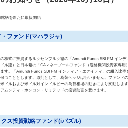
託6銘柄を新たに取扱開始
・ファンド(マハラジャ)
株式に投資するルクセンブルク籍の「Amundi Funds SBI FM イン
ドル建）と日本籍の「CAマネープールファンド（適格機関投資家専用
す。「Amundi Funds SBI FM インディア・エクイティ」の組入比
に保つこととします。原則として、為替ヘッジは行いません。ファンド
対米ドルおよび米ドル対インドルピーの為替相場の動きにより変動しま
、アムンディ・ホンコン・リミテッドの投資助言を受けます。
クス投資戦略ファンド(iパズル)