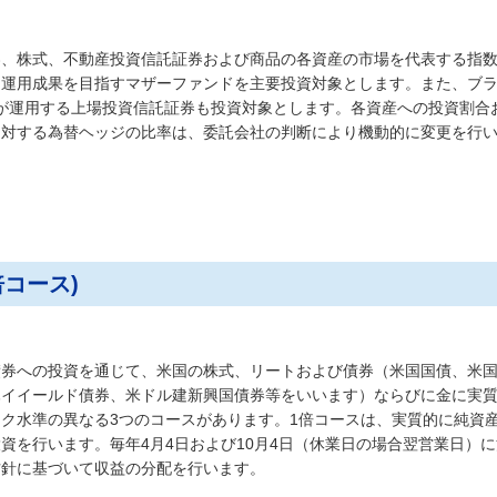
券、株式、不動産投資信託証券および商品の各資産の市場を代表する指
る運用成果を目指すマザーファンドを主要投資対象とします。また、ブ
が運用する上場投資信託証券も投資対象とします。各資産への投資割合
に対する為替ヘッジの比率は、委託会社の判断により機動的に変更を行
倍コース)
債券への投資を通じて、米国の株式、リートおよび債券（米国国債、米
ハイイールド債券、米ドル建新興国債券等をいいます）ならびに金に実
ク水準の異なる3つのコースがあります。1倍コースは、実質的に純資
資を行います。毎年4月4日および10月4日（休業日の場合翌営業日）
方針に基づいて収益の分配を行います。