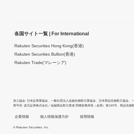
各国サイト一覧 | For International
Rakuten Securities Hong Kong(香港)
Rakuten Securities Bullion(香港)
Rakuten Trade(マレーシア)
加入協会
日本証券業協会
、
一般社団法人金融先物取引業協会
、
日本商品先物取引協会
、
商号等
楽天証券株式会社／金融商品取引業者 関東財務局長（金商）第195号、商品先物
企業情報
個人情報保護方針
採用情報
© Rakuten Securities, Inc.