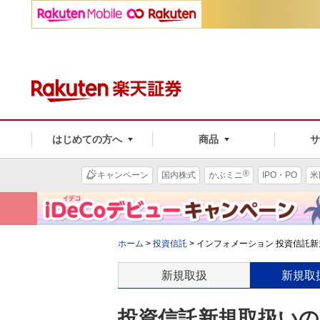
はじめての方へ
商品
®
キャンペーン
国内株式
かぶミニ
IPO・PO
米
ホーム
>
投資信託
>
インフォメーション 投資信託新
新規取扱
新規取
投資信託新規取扱いのお