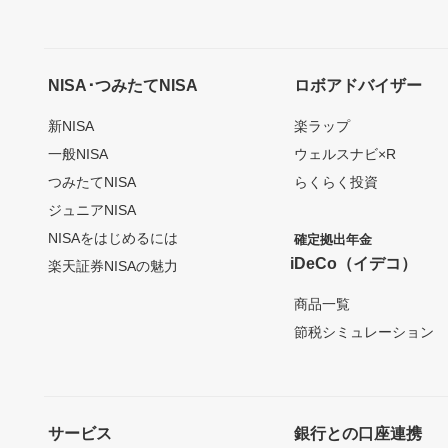
NISA･つみたてNISA
ロボアドバイザー
新NISA
楽ラップ
一般NISA
ウェルスナビ×R
つみたてNISA
らくらく投資
ジュニアNISA
NISAをはじめるには
確定拠出年金
iDeCo（イデコ）
楽天証券NISAの魅力
商品一覧
節税シミュレーション
サービス
銀行との口座連携