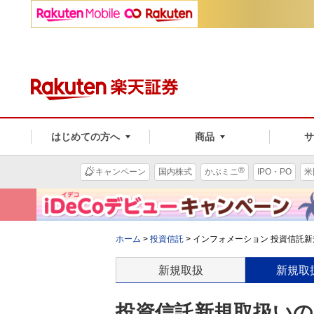
はじめての方へ
商品
®
キャンペーン
国内株式
かぶミニ
IPO・PO
米
ホーム
>
投資信託
>
インフォメーション 投資信託新
新規取扱
新規取
投資信託新規取扱いのお