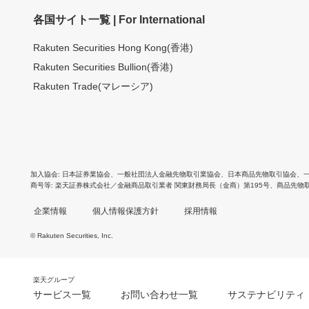
各国サイト一覧 | For International
Rakuten Securities Hong Kong(香港)
Rakuten Securities Bullion(香港)
Rakuten Trade(マレーシア)
加入協会
日本証券業協会
、
一般社団法人金融先物取引業協会
、
日本商品先物取引協会
、
商号等
楽天証券株式会社／金融商品取引業者 関東財務局長（金商）第195号、商品先物
企業情報
個人情報保護方針
採用情報
© Rakuten Securities, Inc.
楽天グループ
サービス一覧
お問い合わせ一覧
サステナビリティ