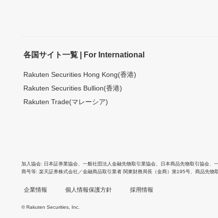
各国サイト一覧 | For International
Rakuten Securities Hong Kong(香港)
Rakuten Securities Bullion(香港)
Rakuten Trade(マレーシア)
加入協会
日本証券業協会
、
一般社団法人金融先物取引業協会
、
日本商品先物取引協会
、
商号等
楽天証券株式会社／金融商品取引業者 関東財務局長（金商）第195号、商品先物
企業情報
個人情報保護方針
採用情報
© Rakuten Securities, Inc.