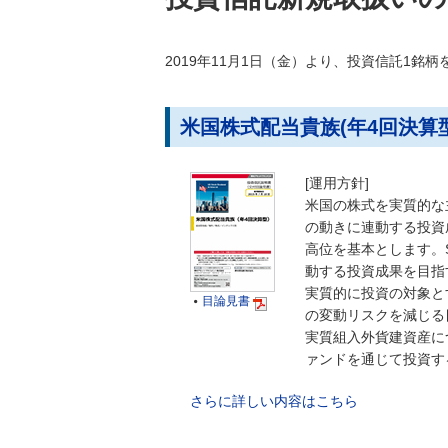
2019年11月1日（金）より、投資信託1銘
米国株式配当貴族(年4回決算型
[運用方針]
米国の株式を実質的な主
の動きに連動する投資
高位を基本とします。
動する投資成果を目指
実質的に投資の対象と
目論見書

の変動リスクを減じる
実質組入外貨建資産に
ァンドを通じて投資す
さらに詳しい内容はこちら