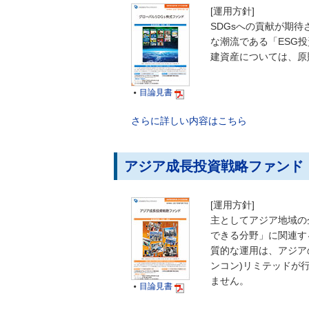
[運用方針]
SDGsへの貢献が期
な潮流である「ESG
建資産については、原
目論見書

さらに詳しい内容はこちら
アジア成長投資戦略ファンド
[運用方針]
主としてアジア地域の
できる分野」に関連す
質的な運用は、アジア
ンコン)リミテッドが
ません。
目論見書
