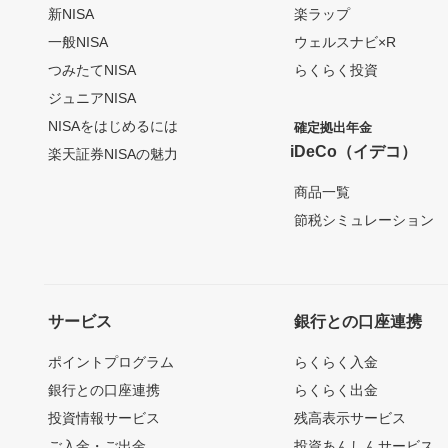
新NISA
楽ラップ
一般NISA
ウェルスナビ×R
つみたてNISA
らくらく投資
ジュニアNISA
NISAをはじめるには
確定拠出年金
iDeCo（イデコ）
楽天証券NISAの魅力
商品一覧
節税シミュレーション
サービス
銀行との口座連携
ポイントプログラム
らくらく入金
銀行との口座連携
らくらく出金
投資情報サービス
残高表示サービス
ご入金・ご出金
投資あんしんサービス