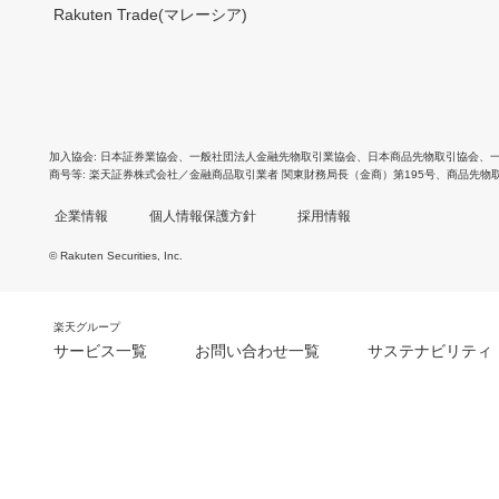
Rakuten Trade(マレーシア)
加入協会
日本証券業協会
、
一般社団法人金融先物取引業協会
、
日本商品先物取引協会
、
商号等
楽天証券株式会社／金融商品取引業者 関東財務局長（金商）第195号、商品先物
企業情報
個人情報保護方針
採用情報
© Rakuten Securities, Inc.
楽天グループ
サービス一覧
お問い合わせ一覧
サステナビリティ