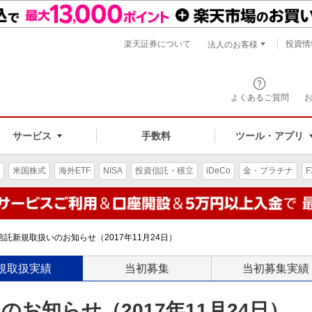
楽天証券について
投資情
法人のお客様
よくあるご質問
手数料
サービス
ツール・アプリ
米国株式
海外ETF
NISA
投資信託・積立
iDeCo
金・プラチナ
F
託新規取扱いのお知らせ（2017年11月24日）
規取扱実績
当初募集
当初募集実績
お知らせ（2017年11月24日）