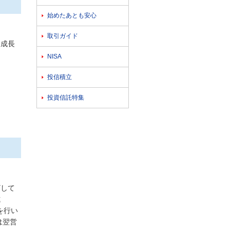
始めたあとも安心

取引ガイド

、成長
NISA

投信積立

投資信託特集

ざして
式
を行い
は翌営