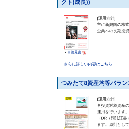
クト(成長))
[運用方針]
主に新興国の株
企業への長期投資
目論見書

さらに詳しい内容はこちら
つみたて8資産均等バラン
[運用方針]
各投資対象資産
運用を行います
（DR（預託証書
ます。原則として