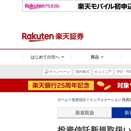
はじめての方へ
商品
®
キャンペーン
国内株式
かぶミニ
IPO・PO
ホーム
>
投資信託
>
インフォメーション 投資信
新規取扱
新
投資信託新規取扱いの