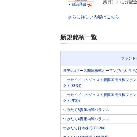
業日））に分配
目論見書

さらに詳しい内容はこちら
新規銘柄一覧
ファンド
世界eコマース関連株式オープン(みらい生活
ニッセイ／コムジェスト新興国成長株ファンド
クト(成長))
ニッセイ／コムジェスト新興国成長株ファンド
クト(年2))
つみたて8資産均等バランス
つみたて4資産均等バランス
つみたて日本株式(TOPIX)