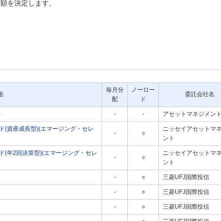
金額を決定します。
毎月分
ノーロー
名
委託会社名
配
ド
)
-
-
アセットマネジメント
(資産成長型)(エマージング・セレ
ニッセイアセットマ
-
○
ント
(年2回決算型)(エマージング・セレ
ニッセイアセットマ
-
○
ント
-
○
三菱UFJ国際投信
-
○
三菱UFJ国際投信
-
○
三菱UFJ国際投信