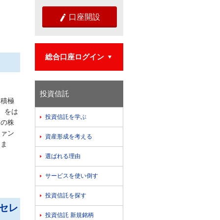
口座開設

総合口座ログイン

投資信託
、積極
）をは
投資信託を学ぶ

業の株
ファン
資産形成を考える

しま
選ばれる理由

サービスを使い倒す

投資信託を探す

セレ
投資信託 新規銘柄
