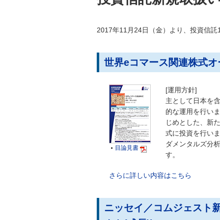
2017年11月24日（金）より、投資信
世界eコマース関連株式オ
[運用方針]
主として日本を
的な運用を行いま
じめとした、新
式に投資を行い
ダメンタルズ分
目論見書

す。
さらに詳しい内容はこちら
ニッセイ／コムジェスト新