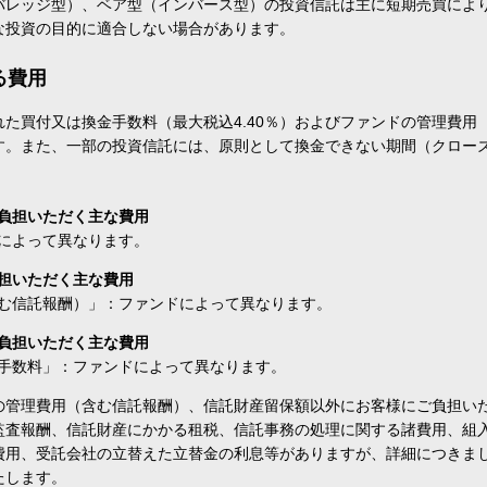
バレッジ型）、ベア型（インバース型）の投資信託は主に短期売買によ
な投資の目的に適合しない場合があります。
る費用
た買付又は換金手数料（最大税込4.40％）およびファンドの管理費用
す。また、一部の投資信託には、原則として換金できない期間（クロー
負担いただく主な費用
によって異なります。
担いただく主な費用
む信託報酬）」：ファンドによって異なります。
負担いただく主な費用
手数料」：ファンドによって異なります。
の管理費用（含む信託報酬）、信託財産留保額以外にお客様にご負担い
監査報酬、信託財産にかかる租税、信託事務の処理に関する諸費用、組
費用、受託会社の立替えた立替金の利息等がありますが、詳細につきま
たします。