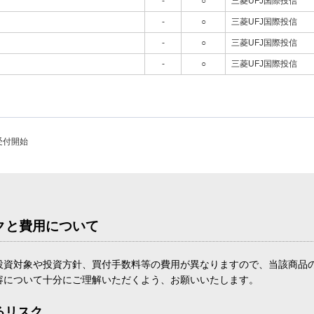
-
○
三菱UFJ国際投信
-
○
三菱UFJ国際投信
-
○
三菱UFJ国際投信
-
○
三菱UFJ国際投信
受付開始
クと費用について
投資対象や投資方針、買付手数料等の費用が異なりますので、当該商品
容について十分にご理解いただくよう、お願いいたします。
るリスク