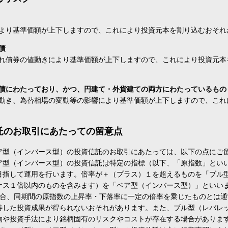
より基準価額が上下しますので、これにより投資元本を割り込むおそれ
債
れ債券の値動きにより基準価額が上下しますので、これにより投資元本
債にわたっており、かつ、円建て・外貨建ての両方にわたっているもの
動き、為替相場の変動等の影響により基準価額が上下しますので、これ
託のお取引にあたっての留意点
ア型（インバース型）の投資信託のお取引にあたっては、以下の点にご
ア型（インバース型）の投資信託は特定の指標（以下、「原指数」とい
目指して運用を行います。倍率が＋（プラス）１を超えるものを「ブル
ナス１倍以内のものを含みます）を「ベア型（インバース型）」といい
場合、同期間の原指数の上昇率・下落率に一定の倍率を乗じたものとは
待した投資成果が得られないおそれがあります。また、ブル型（レバレ
物や投資手法により銘柄固有のリスクやコストが存在する場合がありま