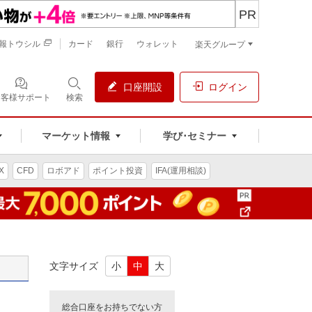
PR
報トウシル
カード
銀行
ウォレット
楽天グループ
口座開設
ログイン
お客様サポート
検索
マーケット情報
学び･セミナー
X
CFD
ロボアド
ポイント投資
IFA(運用相談)
文字サイズ
小
中
大
総合口座をお持ちでない方