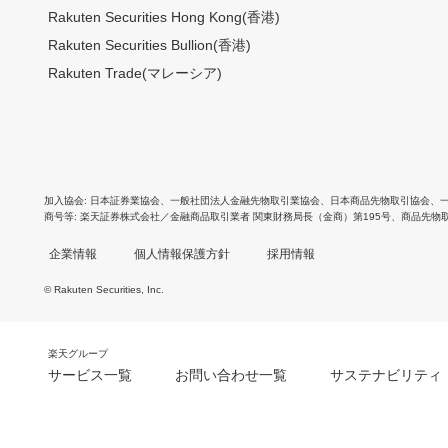
Rakuten Securities Hong Kong(香港)
Rakuten Securities Bullion(香港)
Rakuten Trade(マレーシア)
加入協会
日本証券業協会
、
一般社団法人金融先物取引業協会
、
日本商品先物取引協会
、
商号等
楽天証券株式会社／金融商品取引業者 関東財務局長（金商）第195号、商品先物
企業情報
個人情報保護方針
採用情報
© Rakuten Securities, Inc.
楽天グループ
サービス一覧
お問い合わせ一覧
サステナビリティ