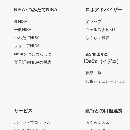
NISA･つみたてNISA
ロボアドバイザー
新NISA
楽ラップ
一般NISA
ウェルスナビ×R
つみたてNISA
らくらく投資
ジュニアNISA
NISAをはじめるには
確定拠出年金
iDeCo（イデコ）
楽天証券NISAの魅力
商品一覧
節税シミュレーション
サービス
銀行との口座連携
ポイントプログラム
らくらく入金