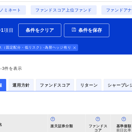
ノミネート
ファンドスコア上位ファンド
ファンドアナ
条件をクリア
条件を保存
件
1
項目
ス（固定配分・低リスク）-為替ヘッジ有り
-3
件を表示
報
運用方針
ファンドスコア
リターン
シャープレ
名
楽天証券分類
ファンドス
基準価額
コア
前日比率