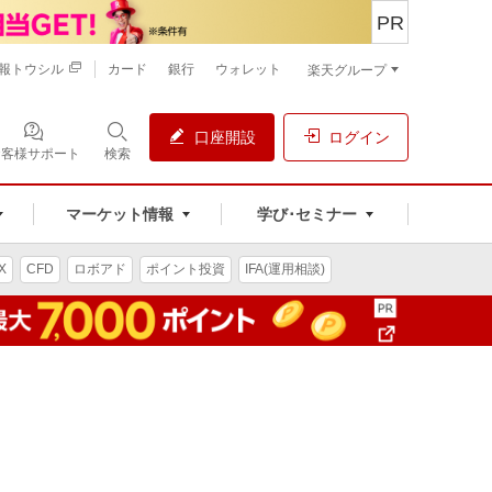
PR
報トウシル
カード
銀行
ウォレット
楽天グループ
口座開設
ログイン
お客様サポート
検索
マーケット情報
学び･セミナー
X
CFD
ロボアド
ポイント投資
IFA(運用相談)