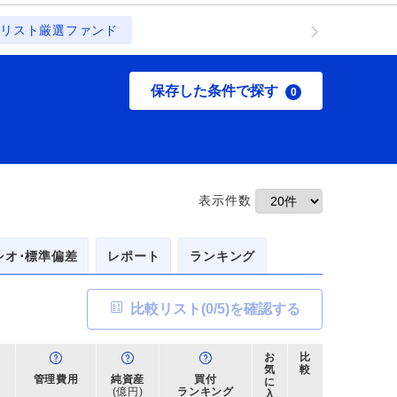
リスト厳選ファンド
保存した条件で探す
0
表示件数
シオ･標準偏差
レポート
ランキング
比較リスト(
0
/5)を確認する
お
比
気
較
管理費用
純資産
買付
に
(億円)
ランキング
入