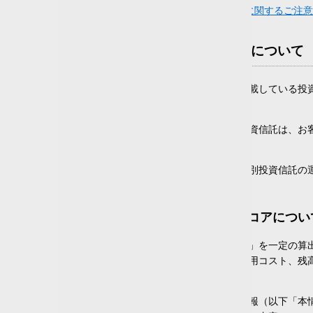
10年
0
2
0
0
毎月分配型ファンド・通貨選択型ファンドに関するご注意
20年
0
2
0
0

投資信託に関する情報提供について
標準偏差
楽天証券株式会社がウェブページ上で掲載している投
5
10
20
25
ものではありません。
1年
3
0
0
0
0
各投資信託関連ページに掲載している投資信託は、お
うお願いいたします。
3年
3
0
0
0
0
各投資信託関連ページで提供している個別投資信託の
5年
3
0
0
0
0
るものでもありません。
10年
2
0
0
0
0
（楽天証券分類およびファンドスコアについ
20年
2
0
0
0
0
楽天証券ファンドスコアは、「運用実績」を一定の算
決算頻度
もありません。最終的な投資判断は、運用コスト、残
年2回以下
(3)
情報提供：株式会社QUICK
年4回
(0)
各投資信託関連ページに掲載している情報（以下「本情