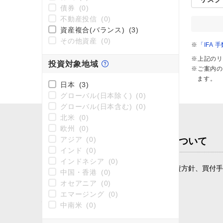
債券
(0)
不動産投信
(0)
資産複合(バランス)
(3)
その他資産
(0)
※
「IFA
※上記のリ
投資対象地域
※ご案内の
ます。
日本
(3)
グローバル(日本除く)
(0)
グローバル(日本含む)
(0)
北米
(0)
欧州
(0)

アジア
(0)
投資信託のリスクと費用について
インド
(0)
インドネシア
(0)
投資信託は、商品によりその投資対象や投資方針、買付手
中国・香港
(0)
ただくよう、お願いいたします。
オセアニア
(0)
エマージング
(0)
投資信託の取引にかかるリスク
中南米
(0)
主な投資対象が国内株式