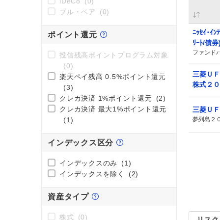
iDeCo
(0)
ブル・ベア
(0)
ﾆｯｾｲ･ｲﾝ
ポイント還元
ﾘｰﾄ/債券
ファンド
投信残高ポイントプログラム対象
(0)
三菱ＵＦ
楽天ペイ残高 0.5%ポイント還元
株式２０
(3)
クレカ決済 1%ポイント還元
(2)
クレカ決済 最大1%ポイント還元
三菱ＵＦ
(1)
夢列島２
インデックス区分
インデックスのみ
(1)
インデックスを除く
(2)
資産タイプ
株式
(0)
リスク