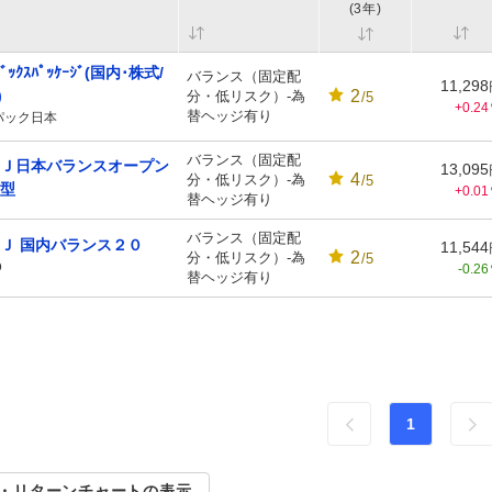
(3年)
ﾃﾞｯｸｽﾊﾟｯｹｰｼﾞ(国内･株式/
バランス（固定配
11,298
2
)
分・低リスク）-為
/5
+0.24
替ヘッジ有り
パック日本
バランス（固定配
Ｊ日本バランスオープン
13,095
4
分・低リスク）-為
/5
型
+0.01
替ヘッジ有り
バランス（固定配
Ｊ 国内バランス２０
11,544
2
分・低リスク）-為
/5
０
-0.26
替ヘッジ有り
1
・リターンチャートの表示