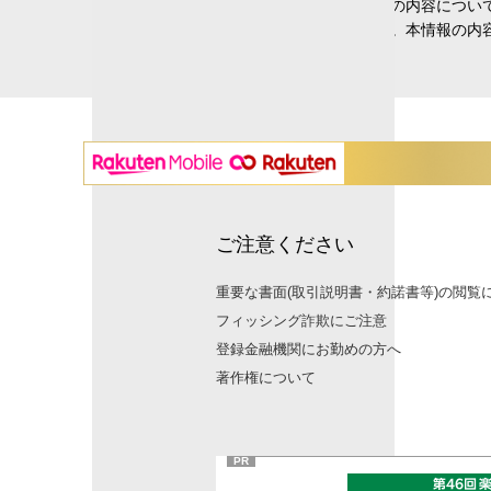
隔月
(0)
提供元」という）に帰属します。本情報の内容につい
毎月
(0)
の如何を問わず一切の責任を負いません。本情報の内
通貨選択型
あり
(0)
なし
(3)
為替ヘッジ
ご注意ください
あり
(3)
なし
(0)
重要な書面(取引説明書・約諾書等)の閲覧
適時
(0)
部分
(0)
フィッシング詐欺にご注意
登録金融機関にお勤めの方へ
運用期間
著作権について
1年未満
(0)
1年以上～3年未満
(0)
3年以上～5年未満
(0)
PR
5年以上～10年未満
(1)