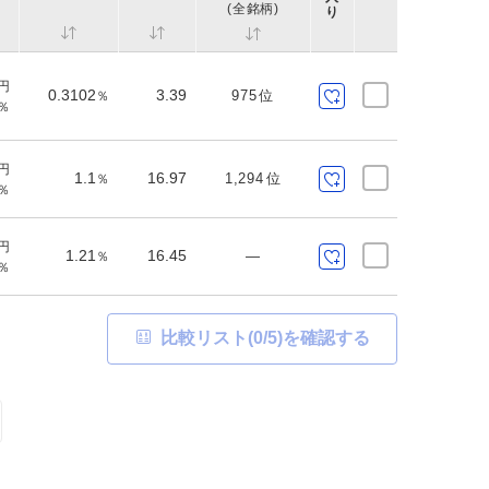
(全銘柄)
り
円
0.3102
3.39
975
位
％
％
円
1.1
16.97
1,294
位
％
％
円
1.21
16.45
―
％
％
比較リスト(
0
/5)を確認する