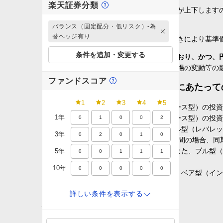
楽天証券分類
組み入れた株式の値動きにより基準価額が上下します
バランス（固定配分・低リスク）-為
主な投資対象が円建て公社債
替ヘッジ有り
金利の変動等による組み入れ債券の値動きにより基準
条件を追加・変更する
主な投資対象が株式・一般債にわたっており、かつ、
組み入れた株式や債券の値動き、為替相場の変動等の
ファンドスコア
ブル型・ベア型投資信託のお取引にあたって
1
2
3
4
5
ブル型（レバレッジ型）、ベア型（インバース型）の投資
1年
ブル型（レバレッジ型）、ベア型（インバース型）の投資
0
1
0
0
2
倍率が＋（プラス）１を超えるものを「ブル型（レバレッ
3年
0
2
0
1
0
価額の上昇率・下落率は、2営業日以上の期間の場合、同
投資成果が得られないおそれがあります。また、ブル型（
5年
0
0
1
1
1
があります。
10年
0
0
0
0
0
上記の理由から、ブル型（レバレッジ型）、ベア型（イン
場合があります。
詳しい条件を
表示する
リターン
投資信託の取引にかかる費用
0%
10%
20%