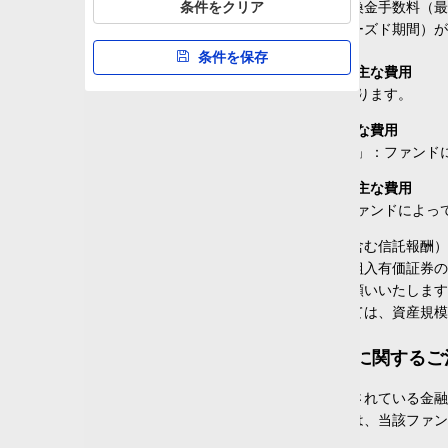
各商品は、銘柄ごとに設定された買付又は換金手数料（最
条件をクリア
6カ月
1
2
0
0
には、原則として換金できない期間（クローズド期間）が
1年
0
条件を保存
3
0
0
お買付時にお客様に直接ご負担いただく主な費用
3年
0
3
0
0
「買付手数料」：ファンドによって異なります。
5年
0
3
0
0
保有期間中に間接的にご負担いただく主な費用
「ファンドの管理費用（含む信託報酬）」：ファンド
10年
0
2
0
0
ご換金時にお客様に直接ご負担いただく主な費用
20年
0
2
0
0
「信託財産留保額」「換金手数料」：ファンドによっ
設定来
0
3
0
0
買付・換金手数料、ファンドの管理費用（含む信託報酬）
る租税、信託事務の処理に関する諸費用、組入有価証券の
シャープレシオ
論見書」で必ずご確認いただきますようお願いいたします
また、「その他の費用・手数料等」については、資産規模
0
1.0
2.0
毎月分配型・通貨選択型ファンドに関するご
1年
0
1
2
0
3年
0
3
0
0
投資信託は、預貯金とは異なり元本が保証されている金融
しております。投資家の皆様につきましては、当該ファン
5年
0
3
0
0