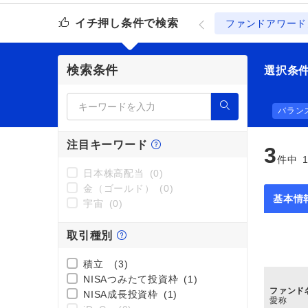
イチ押し条件で検索
ファンドアワード
検索条件
選択条
バラン
注目キーワード
3
件中
1
日本株高配当
(0)
金（ゴールド）
(0)
基本情
宇宙
(0)
取引種別
積立
(3)
NISAつみたて投資枠
(1)
ファンド
NISA成長投資枠
(1)
愛称