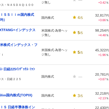
—
ジ無し
+3.42
％
ラス・ＮＡＳＤＡＱ-１００
ＩＳＳｌｉｍ国内株式
32,817
円
4
国内株式
/5
均）
+3.66
％
NEXTFANG+インデックス
98,254
米国株式-為替ヘッ
円
5
/5
ジ無し
+4.48
％
米株式インデックス・フ
米国株式-為替ヘッ
45,322
円
5
/5
ジ無し
ＴＩ
+1.96
％
ｽ･日経225ｲﾝﾃﾞｯｸｽ･ﾌｧﾝ
20,781
円
—
国内株式
ラス・日経２２５
+3.67
％
32,218
円
Slim国内株式(TOPIX)
3
国内株式
/5
+2.13
％
ＩＳ 日経半導体株イン
22,430
円