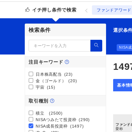
イチ押し条件で検索
ファンドアワード
検索条件
選択条
NISA
注目キーワード
149
日本株高配当
(23)
金（ゴールド）
(20)
基本情
宇宙
(15)
取引種別
積立
(2500)
NISAつみたて投資枠
(290)
ファンド
NISA成長投資枠
(1497)
愛称