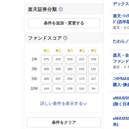
デックス
楽天証券分類
楽天･ｼｭ
ﾄﾞ(四半
条件を追加・変更する
楽天・Ｓ
ファンドスコア
たわらノ
1
2
3
4
5
楽天・全
1年
375
324
343
212
159
ファンド
楽天・Ｖ
3年
308
293
283
210
121
ﾆｯｾｲNAS
5年
289
267
254
172
117
購入･換
10年
149
154
159
102
80
eMAXIS
詳しい条件を
表示する
(除く日本
リターン
0%
10%
20%
eMAXI
条件をクリア
本)
6カ月
278
279
332
582