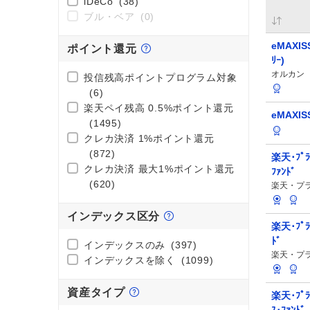
iDeCo
(38)
ブル・ベア
(0)
eMAXIS
ポイント還元
ﾘｰ)
オルカン
投信残高ポイントプログラム対象
(6)
楽天ペイ残高 0.5%ポイント還元
eMAXIS
(1495)
クレカ決済 1%ポイント還元
(872)
楽天･ﾌﾟﾗ
クレカ決済 最大1%ポイント還元
ﾌｧﾝﾄﾞ
(620)
楽天・プ
インデックス区分
楽天･ﾌﾟﾗｽ
ﾄﾞ
インデックスのみ
(397)
楽天・プ
インデックスを除く
(1099)
資産タイプ
楽天･ﾌﾟﾗ