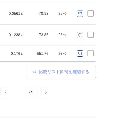
0.0561
79.32
25
位
％
0.1238
73.85
26
位
％
0.176
551.76
27
位
％
比較リスト(
0
/5)を確認する
…
7
75