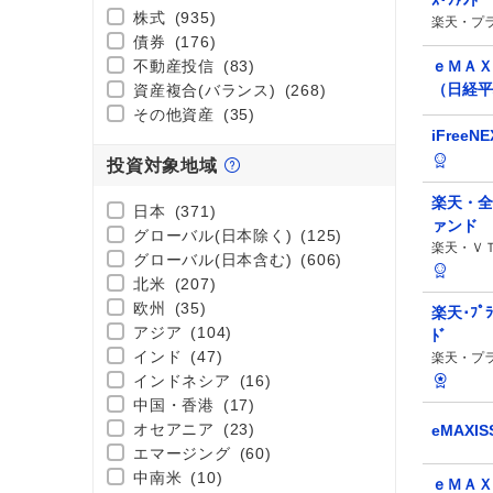
ｽ･ﾌｧﾝﾄﾞ
株式
(935)
楽天・プ
債券
(176)
不動産投信
(83)
ｅＭＡＸ
（日経平
資産複合(バランス)
(268)
その他資産
(35)
iFree
投資対象地域
楽天・全
日本
(371)
ァンド
グローバル(日本除く)
(125)
楽天・Ｖ
グローバル(日本含む)
(606)
北米
(207)
欧州
(35)
楽天･ﾌﾟﾗ
アジア
(104)
ﾄﾞ
インド
(47)
楽天・プ
インドネシア
(16)
中国・香港
(17)
オセアニア
(23)
eMAXIS
エマージング
(60)
中南米
(10)
ｅＭＡＸ