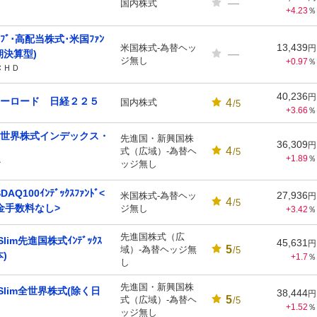
—
国内株式
+4.23
％
ﾜﾌﾞ･高配当株式･米国ﾌｧﾝ
13,439
米国株式-為替ヘッ
円
—
期決算型)
ジ無し
+0.97
％
ＣＨＤ
40,236
円
ーロード 日経２２５
4
国内株式
/5
+3.66
％
世界株式インデックス・
先進国・新興国株
36,309
円
4
式（広域）-為替ヘ
/5
+1.89
％
ッジ無し
Ｔ
DAQ100ｲﾝﾃﾞｯｸｽﾌｧﾝﾄﾞ<
27,936
米国株式-為替ヘッ
円
4
/5
金手数料なし>
ジ無し
+3.42
％
先進国株式（広
Slim先進国株式ｲﾝﾃﾞｯｸｽ
45,631
円
5
域）-為替ヘッジ無
/5
)
+1.7
％
し
先進国・新興国株
SSlim全世界株式(除く日
38,444
円
5
式（広域）-為替ヘ
/5
+1.52
％
ッジ無し