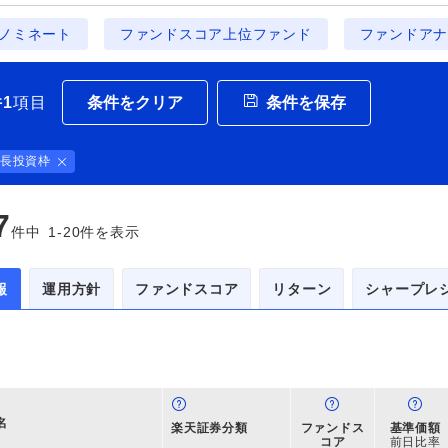
ノミネート
ファンドスコア上位ファンド
ファンドアナ
条件をクリア
条件を保存
件
1
項目
成長投資枠
7
件中
1-20
件を表示
報
運用方針
ファンドスコア
リターン
シャープレ
名
楽天証券分類
ファンドス
基準価額
コア
前日比率