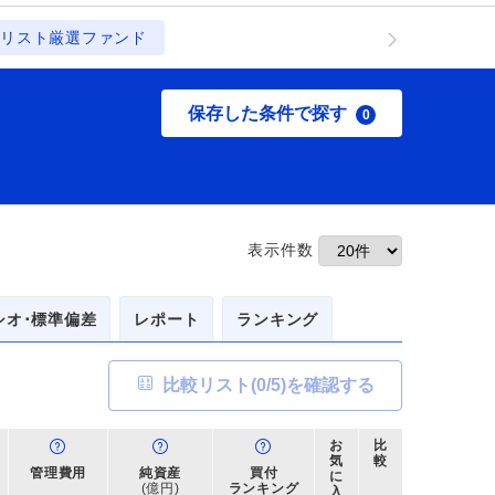
リスト厳選ファンド
保存した条件で探す
0
表示件数
シオ･標準偏差
レポート
ランキング
比較リスト(
0
/5)を確認する
お
比
気
較
管理費用
純資産
買付
に
(億円)
ランキング
入