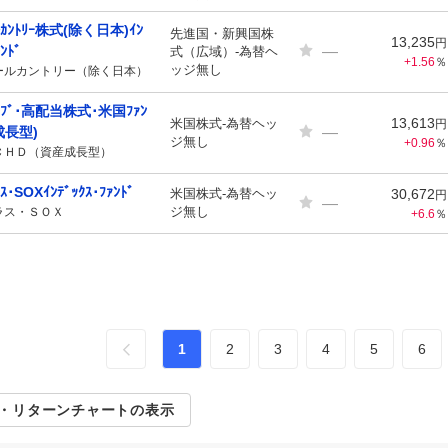
ﾙｶﾝﾄﾘｰ株式(除く日本)ｲﾝ
先進国・新興国株
13,235
円
—
ﾝﾄﾞ
式（広域）-為替ヘ
+1.56
％
ッジ無し
ールカントリー（除く日本）
ﾜﾌﾞ･高配当株式･米国ﾌｧﾝ
13,613
米国株式-為替ヘッ
円
—
成長型)
ジ無し
+0.96
％
ＣＨＤ（資産成長型）
･SOXｲﾝﾃﾞｯｸｽ･ﾌｧﾝﾄﾞ
米国株式-為替ヘッ
30,672
円
—
ジ無し
ラス・ＳＯＸ
+6.6
％
1
2
3
4
5
6
・リターンチャートの表示