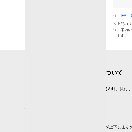
20年
9
233
0
0
※
「IFA
標準偏差
※上記のリ
※ご案内の
5
10
20
25
ます。
1年
126
274
774
158
107
3年
90
214
706
161
67
5年
62
179
678
132
81

投資信託のリスクと費用について
10年
47
88
404
119
22
20年
16
16
74
111
25
投資信託は、商品によりその投資対象や投資方針、買付手
ただくよう、お願いいたします。
決算頻度
投資信託の取引にかかるリスク
年2回以下
(1318)
年4回
(104)
主な投資対象が国内株式
隔月
(69)
組み入れた株式の値動きにより基準価額が上下します
毎月
(0)