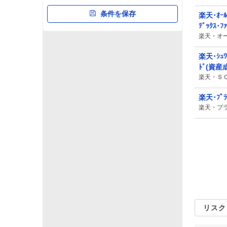
1年
141
条件を保存
255
313
730
楽天･ｵｰ
ﾃﾞｯｸｽ･ﾌｧ
3年
71
309
431
427
楽天・オ
5年
127
402
488
115
楽天･ｼｭ
10年
45
248
373
14
ﾄﾞ(資産
楽天・Ｓ
20年
4
224
14
0
楽天･ﾌﾟﾗｽ
設定来
85
697
477
178
楽天・プ
シャープレシオ
0
1.0
2.0
1年
146
274
614
405
3年
73
453
712
0
5年
103
695
334
0
リスク
10年
41
614
25
0