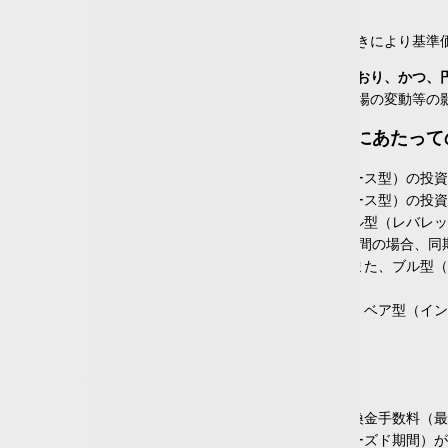
主な投資対象が円建て公社債
金利の変動等による組み入れ債券の値動きにより基準
通貨選択型
主な投資対象が株式・一般債にわたっており、かつ、
あり
(5)
組み入れた株式や債券の値動き、為替相場の変動等の
なし
(1491)
ブル型・ベア型投資信託のお取引にあたって
為替ヘッジ
ブル型（レバレッジ型）、ベア型（インバース型）の投資
あり
(495)
ブル型（レバレッジ型）、ベア型（インバース型）の投資
なし
(868)
倍率が＋（プラス）１を超えるものを「ブル型（レバレッ
適時
(18)
価額の上昇率・下落率は、2営業日以上の期間の場合、同
部分
(115)
投資成果が得られないおそれがあります。また、ブル型（
があります。
運用期間
上記の理由から、ブル型（レバレッジ型）、ベア型（イン
場合があります。
1年未満
(58)
1年以上～3年未満
(201)
投資信託の取引にかかる費用
3年以上～5年未満
(106)
5年以上～10年未満
(452)
各商品は、銘柄ごとに設定された買付又は換金手数料（最
10年以上～20年未満
(438)
には、原則として換金できない期間（クローズド期間）が