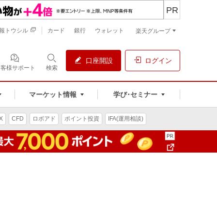
PR
報トウシル
カード
銀行
ウォレット
楽天グループ
口座開設
ログイン
お客様サポート
検索
マーケット情報
学び･セミナー
X
CFD
ロボアド
ポイント投資
IFA(運用相談)