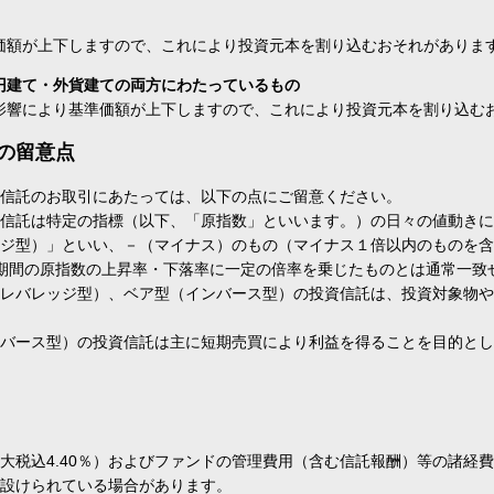
価額が上下しますので、これにより投資元本を割り込むおそれがありま
円建て・外貨建ての両方にわたっているもの
影響により基準価額が上下しますので、これにより投資元本を割り込む
の留意点
信託のお取引にあたっては、以下の点にご留意ください。
信託は特定の指標（以下、「原指数」といいます。）の日々の値動きに
ジ型）」といい、－（マイナス）のもの（マイナス１倍以内のものを含
期間の原指数の上昇率・下落率に一定の倍率を乗じたものとは通常一致
レバレッジ型）、ベア型（インバース型）の投資信託は、投資対象物や
バース型）の投資信託は主に短期売買により利益を得ることを目的とし
大税込4.40％）およびファンドの管理費用（含む信託報酬）等の諸経
設けられている場合があります。