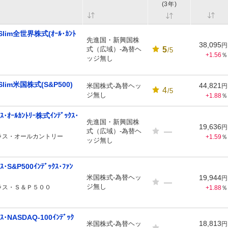
(3年)
Slim全世界株式(ｵｰﾙ･ｶﾝﾄ
先進国・新興国株
38,095
円
5
式（広域）-為替ヘ
/5
+1.56
％
ッジ無し
Slim米国株式(S&P500)
44,821
米国株式-為替ヘッ
円
4
/5
ジ無し
+1.88
％
ｽ･ｵｰﾙｶﾝﾄﾘｰ株式ｲﾝﾃﾞｯｸｽ･
先進国・新興国株
19,636
円
—
式（広域）-為替ヘ
ラス・オールカントリー
+1.59
％
ッジ無し
･S&P500ｲﾝﾃﾞｯｸｽ･ﾌｧﾝ
米国株式-為替ヘッ
19,944
円
—
ジ無し
ラス・Ｓ＆Ｐ５００
+1.88
％
ｽ･NASDAQ-100ｲﾝﾃﾞｯｸ
18,813
米国株式-為替ヘッ
円