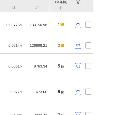
(全銘柄)
り
1
0.05775
133150.98
％
0.0814
126698.21
2
％
5
0.0561
9763.34
位
％
6
0.077
11673.66
位
％