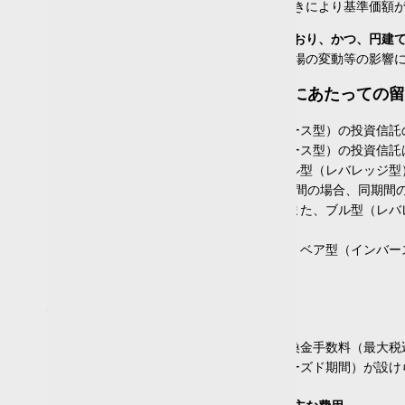
金利の変動等による組み入れ債券の値動きにより基準価額
通貨選択型
主な投資対象が株式・一般債にわたっており、かつ、円建
あり
(0)
組み入れた株式や債券の値動き、為替相場の変動等の影響
なし
(290)
ブル型・ベア型投資信託のお取引にあたっての留
為替ヘッジ
ブル型（レバレッジ型）、ベア型（インバース型）の投資信託
ブル型（レバレッジ型）、ベア型（インバース型）の投資信託
あり
(61)
倍率が＋（プラス）１を超えるものを「ブル型（レバレッジ型
なし
(179)
価額の上昇率・下落率は、2営業日以上の期間の場合、同期間
適時
(2)
投資成果が得られないおそれがあります。また、ブル型（レバ
部分
(48)
があります。
上記の理由から、ブル型（レバレッジ型）、ベア型（インバー
運用期間
場合があります。
1年未満
(5)
投資信託の取引にかかる費用
1年以上～3年未満
(35)
3年以上～5年未満
(19)
各商品は、銘柄ごとに設定された買付又は換金手数料（最大税
5年以上～10年未満
(135)
には、原則として換金できない期間（クローズド期間）が設け
10年以上～20年未満
(69)
20年以上
(27)