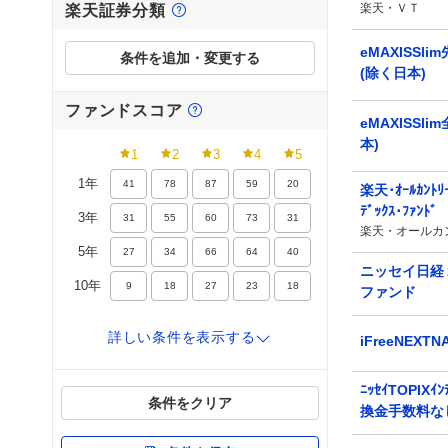
楽天・ＶＴ
楽天証券分類
eMAXISSli
条件を追加・変更する
(除く日本)
ファンドスコア
eMAXISSl
本)
1
2
3
4
5
1年
41
78
87
59
20
楽天･ｵｰﾙｶﾝﾄ
ﾃﾞｯｸｽ･ﾌｧﾝﾄﾞ
3年
31
55
60
73
31
楽天・オールカ
5年
27
34
66
64
40
ニッセイ日経
10年
9
18
27
23
18
ファンド
詳しい条件を
表示する
リターン
iFreeNEXTN
0%
10%
20%
ﾆｯｾｲTOPIXｲﾝ
条件をクリア
換金手数料な
6カ月
7
38
93
149