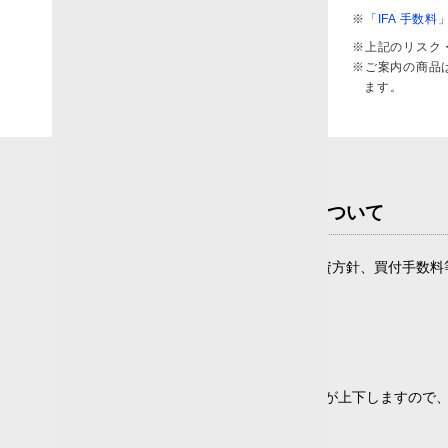
※
「IFA 手数
標準偏差
※上記のリスク
※ご案内の商品
5
10
20
25
ます。
1年
20
87
144
33
1
3年
9
57
163
19
2
5年
6
50
170
2
3

投資信託のリスクと費用について
10年
0
17
78
1
0
20年
0
4
15
8
0
投資信託は、商品によりその投資対象や投資方針、買付手数料
ただくよう、お願いいたします。
決算頻度
投資信託の取引にかかるリスク
年2回以下
(290)
主な投資対象が国内株式
年4回
(0)
組み入れた株式の値動きにより基準価額が上下しますので
隔月
(0)
毎月
(0)
主な投資対象が円建て公社債