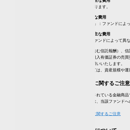
お買付時にお客様に直接ご負担いただく主な費用
「買付手数料」：ファンドによって異なります。
運用（委託）会社
保有期間中に間接的にご負担いただく主な費用
「ファンドの管理費用（含む信託報酬）」：ファンドによ
条件を追加・変更する
ご換金時にお客様に直接ご負担いただく主な費用
「信託財産留保額」「換金手数料」：ファンドによって異
買付・換金手数料、ファンドの管理費用（含む信託報酬）、信
る租税、信託事務の処理に関する諸費用、組入有価証券の売買
論見書」で必ずご確認いただきますようお願いいたします。
また、「その他の費用・手数料等」については、資産規模や運
毎月分配型・通貨選択型ファンドに関するご注意
投資信託は、預貯金とは異なり元本が保証されている金融商品
しております。投資家の皆様につきましては、当該ファンドへ
毎月分配型ファンド・通貨選択型ファンドに関するご注意
