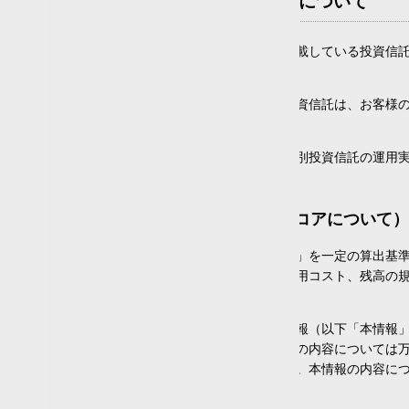
投資信託に関する情報提供について
楽天証券株式会社がウェブページ上で掲載している投資信
ものではありません。
各投資信託関連ページに掲載している投資信託は、お客様
うお願いいたします。
各投資信託関連ページで提供している個別投資信託の運用
るものでもありません。
（楽天証券分類およびファンドスコアについて）
楽天証券ファンドスコアは、「運用実績」を一定の算出基
もありません。最終的な投資判断は、運用コスト、残高の
情報提供：株式会社QUICK
各投資信託関連ページに掲載している情報（以下「本情報」
提供元」という）に帰属します。本情報の内容については
の如何を問わず一切の責任を負いません。本情報の内容に