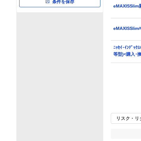
1年
4
条件を保存
24
70
187
eMAXISSli
3年
2
27
96
125
5年
3
59
138
31
eMAXISSli
10年
0
23
73
0
20年
0
25
2
0
ﾆｯｾｲ･ｲﾝﾃﾞｯｸ
等型)<購入･
設定来
2
99
138
48
シャープレシオ
0
1.0
2.0
1年
4
14
109
158
3年
2
23
225
0
5年
3
84
144
0
リスク・リ
10年
0
87
9
0
20年
0
27
0
0