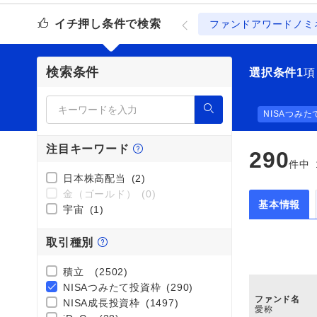
イチ押し条件で検索
ファンドアワードノミ
検索条件
選択条件
1
項
NISAつみ
注目キーワード
290
件中
日本株高配当
(2)
金（ゴールド）
(0)
基本情報
宇宙
(1)
取引種別
積立
(2502)
NISAつみたて投資枠
(290)
ファンド名
NISA成長投資枠
(1497)
愛称