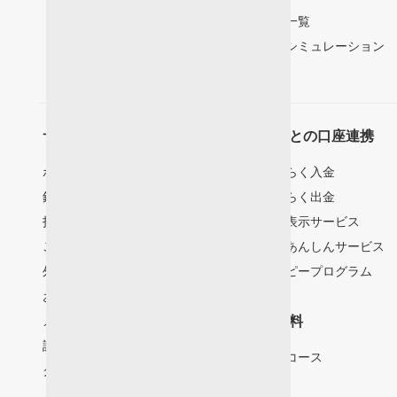
商品一覧
節税シミュレーション
サービス
銀行との口座連携
ポイントプログラム
らくらく入金
銀行との口座連携
らくらく出金
投資情報サービス
残高表示サービス
ご入金・ご出金
投資あんしんサービス
外貨決済
ハッピープログラム
お取引時間
メールサービス
手数料
証券税制
超割コース
クーポンサービス