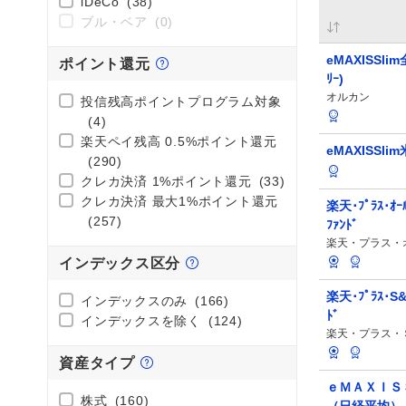
iDeCo
(38)
ブル・ベア
(0)
eMAXISSli
ポイント還元
ﾘｰ)
オルカン
投信残高ポイントプログラム対象
(4)
楽天ペイ残高 0.5%ポイント還元
eMAXISSli
(290)
クレカ決済 1%ポイント還元
(33)
クレカ決済 最大1%ポイント還元
楽天･ﾌﾟﾗｽ･ｵｰ
(257)
ﾌｧﾝﾄﾞ
楽天・プラス・
インデックス区分
楽天･ﾌﾟﾗｽ･S&P
インデックスのみ
(166)
ﾄﾞ
インデックスを除く
(124)
楽天・プラス・
資産タイプ
ｅＭＡＸＩＳ
株式
(160)