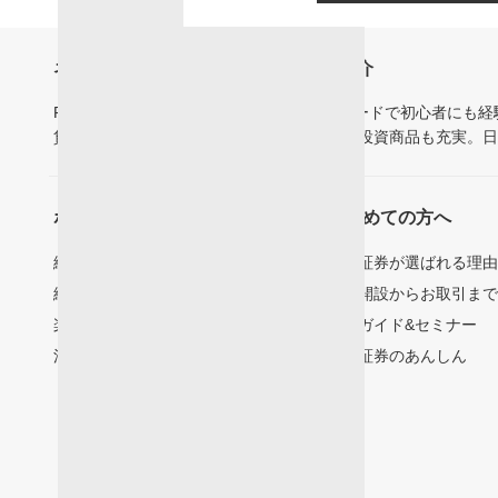
ネット証券の楽天証券についてのご紹介
FXや投資信託など、豊富なオンライントレードで初心者にも
貨建てMMFやFX、海外ETFなどグローバル投資商品も充実。
ホーム
はじめての方へ
総合口座ログイン
楽天証券が選ばれる理
総合口座の開設
口座開設からお取引ま
楽天FX口座の開設
投資ガイド&セミナー
法人口座の開設
楽天証券のあんしん