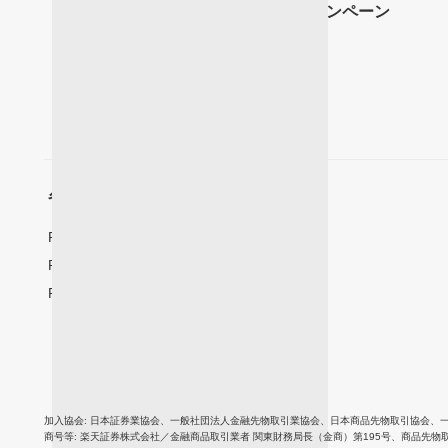
キャンペーン
各国サイト一覧 | For International
Rakuten Securities Hong Kong(香港)
Rakuten Securities Bullion(香港)
Rakuten Trade(マレーシア)
加入協会
日本証券業協会
、
一般社団法人金融先物取引業協会
、
日本商品先物取引協会
、
商号等
楽天証券株式会社／金融商品取引業者 関東財務局長（金商）第195号、商品先物