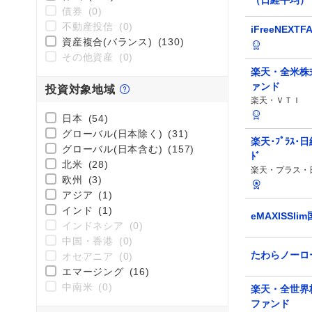
（日経平均）
債券
(0)
不動産投信
(0)
iFreeNEX
資産複合(バランス)
(130)
その他資産
(0)
楽天・全米株
ァンド
投資対象地域
楽天・ＶＴＩ
日本
(54)
グローバル(日本除く)
(31)
楽天･ﾌﾟﾗｽ･日経
グローバル(日本含む)
(157)
ﾄﾞ
北米
(28)
楽天・プラス・
欧州
(3)
アジア
(1)
インド
(1)
eMAXISSli
インドネシア
(0)
中国・香港
(0)
たわらノーロ
オセアニア
(0)
エマージング
(16)
中南米
(0)
楽天・全世界
ファンド