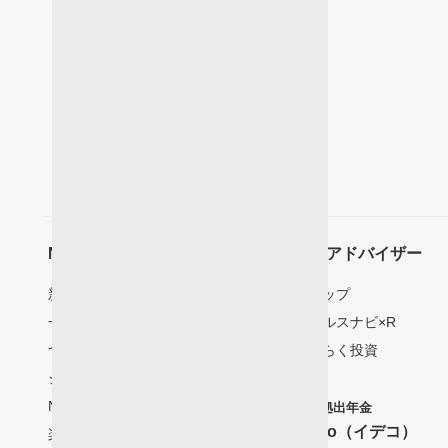
NISA･つみたてNISA
ロボアドバイザー
新NISA
楽ラップ
一般NISA
ウェルスナビ×R
つみたてNISA
らくらく投資
ジュニアNISA
NISAをはじめるには
確定拠出年金
iDeCo（イデコ）
楽天証券NISAの魅力