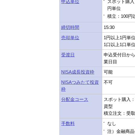
申込単位
スポット購入：
円単位
積立：100円
締切時間
15:30
売却単位
1円以上1円単
1口以上1口単
受渡日
申込受付日から
業日目
NISA成長投資枠
可能
NISAつみたて投資
不可
枠
分配金コース
スポット購入：受
資型
積立注文：受取型
手数料
なし
注）金融商品