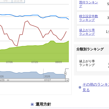
5年
設定来
買付ランキン
グ
積立設定件数
ランキング
値上がり率
1
ランキング
分類別ランキング
値上がり率
07/06
07/20
08/03
（
ランキング
026
2026
6/29
07/27
その他のランキ
見る
運用方針