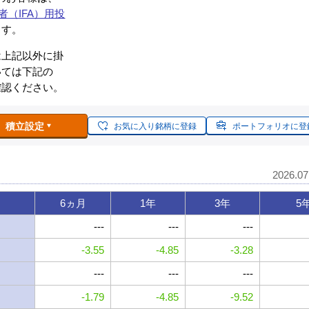
者（IFA）用投
ます。
は上記以外に掛
いては下記の
確認ください。
積立設定
お気に入り銘柄に登録
ポートフォリオに登
2026.0
6ヵ月
1年
3年
5
---
---
---
-3.55
-4.85
-3.28
---
---
---
-1.79
-4.85
-9.52