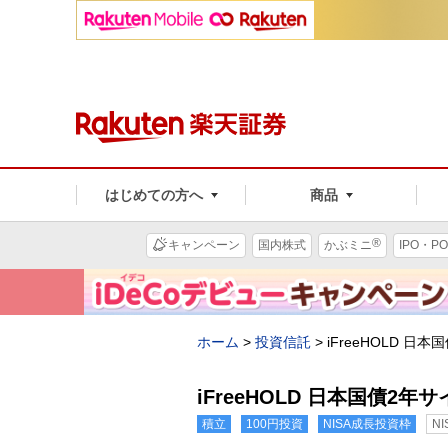
はじめての方へ
商品
®
キャンペーン
国内株式
かぶミニ
IPO・PO
ホーム
>
投資信託
>
iFreeHOLD 
iFreeHOLD 日本国債2
積立
100円投資
NISA成長投資枠
N