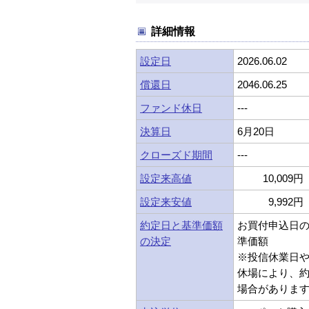
詳細情報
設定日
2026.06.02
償還日
2046.06.25
ファンド休日
---
決算日
6月20日
クローズド期間
---
設定来高値
10,009円 
設定来安値
9,992円 
約定日と基準価額
お買付申込日
の決定
準価額
※投信休業日
休場により、
場合がありま