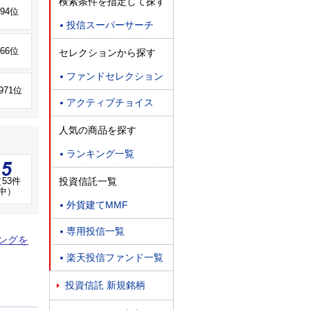
検索条件を指定して探す
594位
投信スーパーサーチ

366位
セレクションから探す
ファンドセレクション

,971位
アクティブチョイス

人気の商品を探す
ランキング一覧

投資信託一覧
53件
中）
外貨建てMMF

専用投信一覧

ングを
楽天投信ファンド一覧

投資信託 新規銘柄
