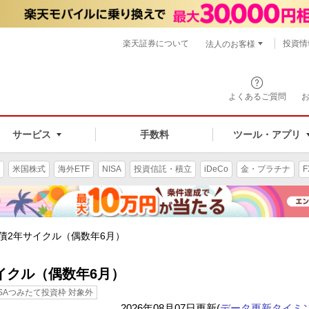
楽天証券について
投資情
法人のお客様
よくあるご質問
手数料
サービス
ツール・アプリ
米国株式
海外ETF
NISA
投資信託・積立
iDeCo
金・プラチナ
F
日本国債2年サイクル（偶数年6月）
年サイクル（偶数年6月）
ISAつみたて投資枠 対象外
2026年08月07日更新(
データ更新タイミ