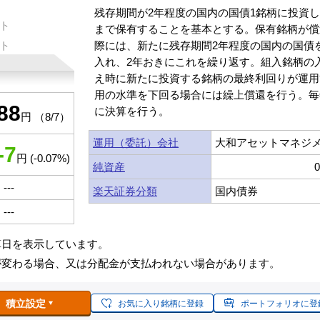
残存期間が2年程度の国内の国債1銘柄に投資
ト
まで保有することを基本とする。保有銘柄が償
ト
際には、新たに残存期間2年程度の国内の国債
入れ、2年おきにこれを繰り返す。組入銘柄の
え時に新たに投資する銘柄の最終利回りが運用
用の水準を下回る場合には繰上償還を行う。毎
88
に決算を行う。
円 （8/7）
運用（委託）会社
大和アセットマネジ
-7
円 (-0.07%)
純資産
---
楽天証券分類
国内債券
---
算日を表示しています。
が変わる場合、又は分配金が支払われない場合があります。
積立設定
お気に入り銘柄に登録
ポートフォリオに登