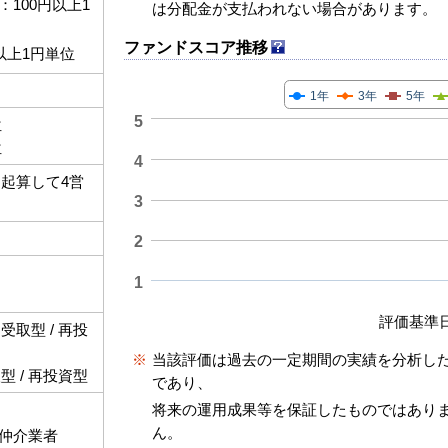
100円以上1
は分配金が支払われない場合があります。
ファンドスコア推移
以上1円単位
1年
3年
5年
5
位
位
4
起算して4営
3
2
1
評価基準日:--
取型 / 再投
※
当該評価は過去の一定期間の実績を分析し
 / 再投資型
であり、
将来の運用成果等を保証したものではあり
ん。
仲介業者