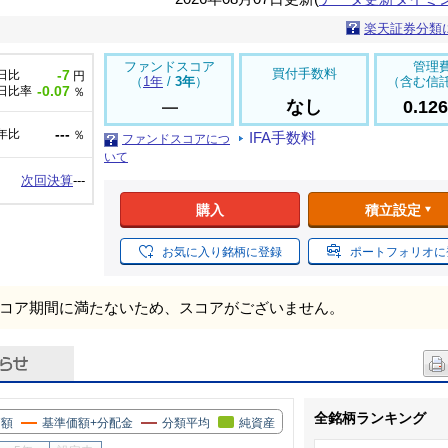
楽天証券分類
ファンドスコア
管理
買付手数料
-7
日比
円
（
1年
/
3年
）
（含む信
-0.07
日比率
％
なし
0.12
---
年比
％
IFA手数料
ファンドスコアにつ
いて
次回決算
---
購入
積立設定
お気に入り銘柄に登録
ポートフォリオに
コア期間に満たないため、スコアがございません。
全銘柄ランキング
価額
基準価額+分配金
分類平均
純資産