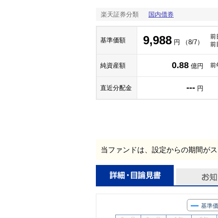
楽天証券分類
国内債券
前
9,988
基準価額
円 （8/7）
前
0.88
純資産額
前
億円
---
直近分配金
円
当ファンドは、設定からの期間がス
基準