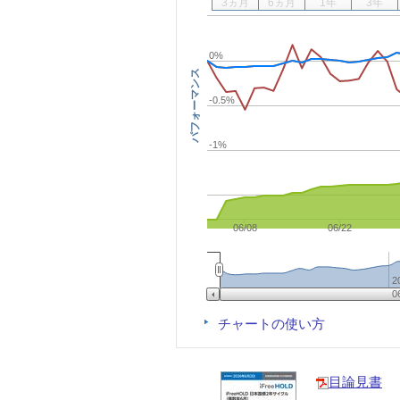
3ヵ月
6ヵ月
1年
3年
0%
パフォーマンス
-0.5%
-1%
06/08
06/22
2
0
チャートの使い方
目論見書