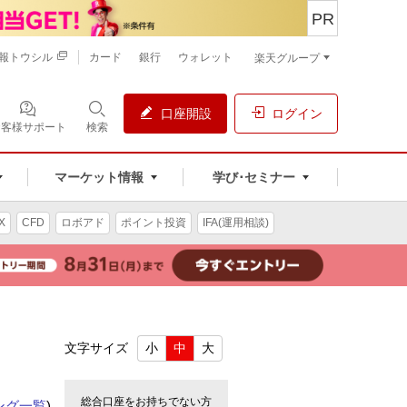
PR
報トウシル
カード
銀行
ウォレット
楽天グループ
口座開設
ログイン
お客様サポート
検索
マーケット情報
学び･セミナー
X
CFD
ロボアド
ポイント投資
IFA(運用相談)
文字サイズ
小
中
大
総合口座をお持ちでない方
ング一覧
)