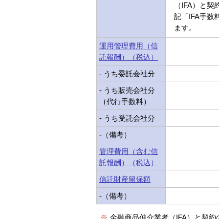
（IFA）と
記「IFA手
ます。
運用管理費用（信
託報酬）（税込）
- うち委託会社分
- うち販売会社分
（代行手数料）
- うち受託会社分
-（備考）
管理費用（含む信
託報酬）（税込）
信託財産留保額
-（備考）
※
金融商品仲介業者（IFA）と契