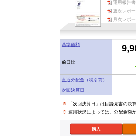
運用報告書
週次レポー
月次レポー
基準価額
9,9
前日比
直近分配金（税引前）
次回決算日
※
「次回決算日」は目論見書の決
※
運用状況によっては、分配金額
購入