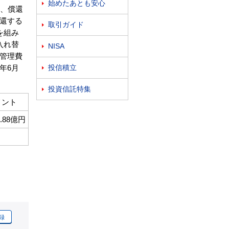
始めたあとも安心

し、償還
還する
取引ガイド

を組み
入れ替
NISA

管理費
投信積立
年6月

投資信託特集

メント
0.88億円
録