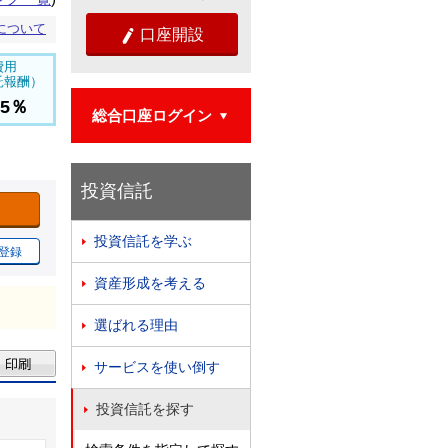
について
口座開設

費用
託報酬）
65％
総合口座ログイン

投資信託
投資信託を学ぶ

登録
資産形成を考える

選ばれる理由

サービスを使い倒す

投資信託を探す
