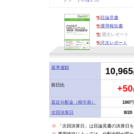
目論見書
運用報告書
週次レポート
月次レポート
基準価額
10,965
前日比
+50
直近分配金（税引前）
100
円
次回決算日
8/20
※
「次回決算日」は目論見書の決算日
※
運用状況によっては、分配金額が変