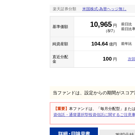
楽天証券分類
米国株式-為替ヘッジ無し
10,965
前日比
円
基準価額
前日比
（8/7）
104.64
純資産額
前年比
億円
直近分配
100
次
円
金
当ファンドは、設定からの期間がスコア
【重要】
本ファンドは、「毎月分配型」また
資信託・通貨選択型投資信託に関するご注意