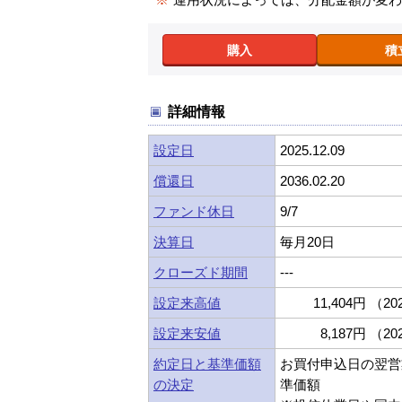
購入
積
詳細情報
設定日
2025.12.09
償還日
2036.02.20
ファンド休日
9/7
決算日
毎月20日
クローズド期間
---
設定来高値
11,404円 （202
設定来安値
8,187円 （202
約定日と基準価額
お買付申込日の翌営
の決定
準価額