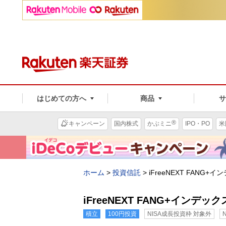
はじめての方へ
商品
®
キャンペーン
国内株式
かぶミニ
IPO・PO
米
ホーム
>
投資信託
>
iFreeNEXT FAN
iFreeNEXT FANG+イン
積立
100円投資
NISA成長投資枠 対象外