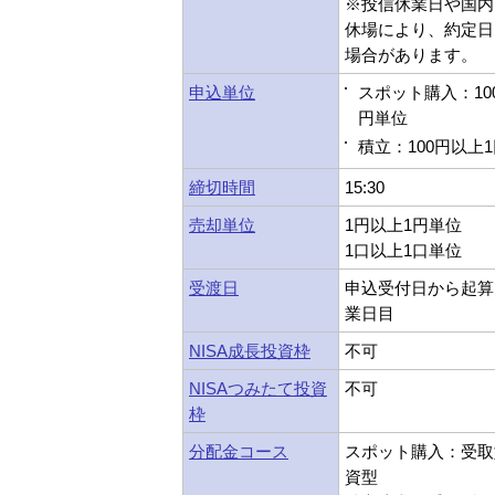
※投信休業日や国内
休場により、約定日
場合があります。
申込単位
スポット購入：10
円単位
積立：100円以上
締切時間
15:30
売却単位
1円以上1円単位
1口以上1口単位
受渡日
申込受付日から起算
業日目
NISA成長投資枠
不可
NISAつみたて投資
不可
枠
分配金コース
スポット購入：受取型
資型