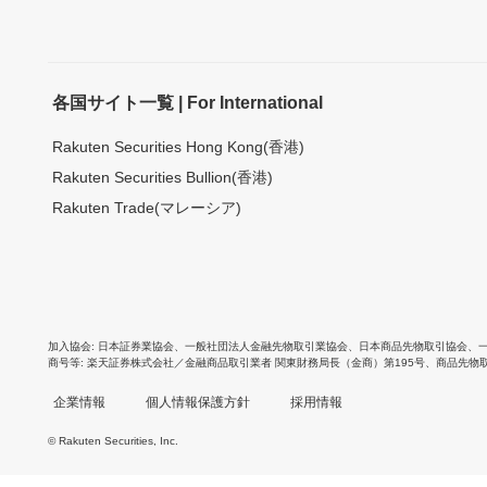
各国サイト一覧 | For International
Rakuten Securities Hong Kong(香港)
Rakuten Securities Bullion(香港)
Rakuten Trade(マレーシア)
加入協会
日本証券業協会
、
一般社団法人金融先物取引業協会
、
日本商品先物取引協会
、
商号等
楽天証券株式会社／金融商品取引業者 関東財務局長（金商）第195号、商品先物
企業情報
個人情報保護方針
採用情報
© Rakuten Securities, Inc.