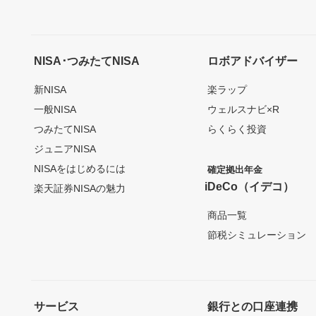
NISA･つみたてNISA
ロボアドバイザー
新NISA
楽ラップ
一般NISA
ウェルスナビ×R
つみたてNISA
らくらく投資
ジュニアNISA
NISAをはじめるには
確定拠出年金
iDeCo（イデコ）
楽天証券NISAの魅力
商品一覧
節税シミュレーション
サービス
銀行との口座連携