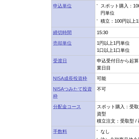
申込単位
スポット購入：10
円単位
積立：100円以上
締切時間
15:30
売却単位
1円以上1円単位
1口以上1口単位
受渡日
申込受付日から起算
業日目
NISA成長投資枠
可能
NISAつみたて投資
不可
枠
分配金コース
スポット購入：受取型
資型
積立注文：受取型 /
手数料
なし