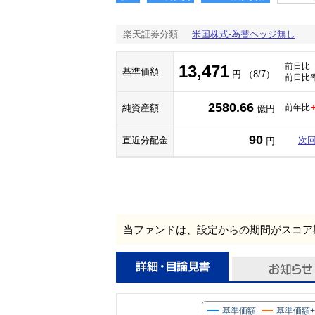
楽天証券分類
米国株式-為替ヘッジ無し
前日比
13,471
基準価額
円 （8/7）
前日比
2580.66
純資産額
前年比
億円
90
直近分配金
次
円
当ファンドは、設定からの期間がスコア
基準価額
基準価額