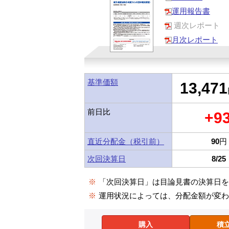
運用報告書
週次レポート
月次レポート
基準価額
13,471
前日比
+9
直近分配金（税引前）
90
円
次回決算日
8/25
※
「次回決算日」は目論見書の決算日
※
運用状況によっては、分配金額が変
購入
積