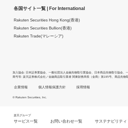
各国サイト一覧 | For International
Rakuten Securities Hong Kong(香港)
Rakuten Securities Bullion(香港)
Rakuten Trade(マレーシア)
加入協会
日本証券業協会
、
一般社団法人金融先物取引業協会
、
日本商品先物取引協会
、
商号等
楽天証券株式会社／金融商品取引業者 関東財務局長（金商）第195号、商品先物
企業情報
個人情報保護方針
採用情報
© Rakuten Securities, Inc.
楽天グループ
サービス一覧
お問い合わせ一覧
サステナビリティ