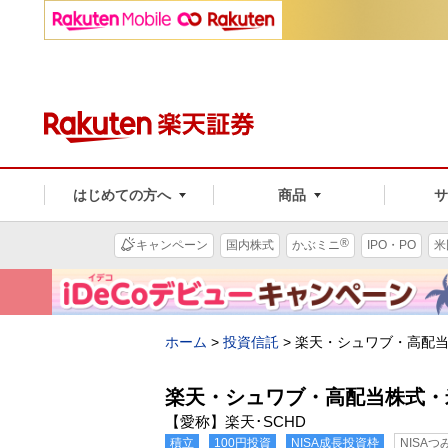
はじめての方へ
商品
®
キャンペーン
国内株式
かぶミニ
IPO・PO
米
ホーム
>
投資信託
>
楽天・シュワブ・高配
楽天・シュワブ・高配当株式・
【愛称】楽天･SCHD
積立
100円投資
NISA成長投資枠
NISA