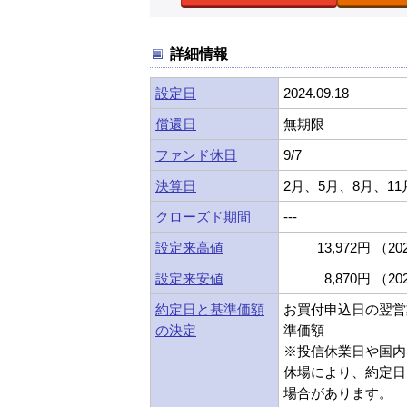
詳細情報
設定日
2024.09.18
償還日
無期限
ファンド休日
9/7
決算日
2月、5月、8月、11
クローズド期間
---
設定来高値
13,972円 （202
設定来安値
8,870円 （202
約定日と基準価額
お買付申込日の翌営
の決定
準価額
※投信休業日や国内
休場により、約定日
場合があります。