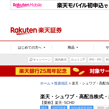
はじめての方へ
商品
®
キャンペーン
国内株式
かぶミニ
IPO・PO
米
ホーム
>
投資信託
>
楽天・シュワブ・高配
楽天・シュワブ・高配当株式・
【愛称】楽天･SCHD
積立
100円投資
NISA成長投資枠
NISA