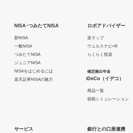
NISA･つみたてNISA
ロボアドバイザー
新NISA
楽ラップ
一般NISA
ウェルスナビ×R
つみたてNISA
らくらく投資
ジュニアNISA
NISAをはじめるには
確定拠出年金
iDeCo（イデコ）
楽天証券NISAの魅力
商品一覧
節税シミュレーション
サービス
銀行との口座連携