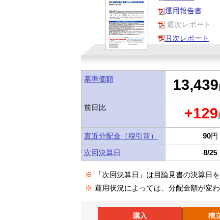
運用報告書
週次レポート
月次レポート
基準価額
13,439
前日比
+129
直近分配金（税引前）
90
円
次回決算日
8/25
※
「次回決算日」は目論見書の決算日
※
運用状況によっては、分配金額が変
購入
積