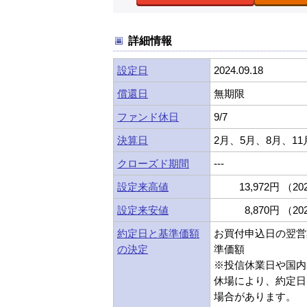
詳細情報
設定日
2024.09.18
償還日
無期限
ファンド休日
9/7
決算日
2月、5月、8月、11
クローズド期間
---
設定来高値
13,972円 （202
設定来安値
8,870円 （202
約定日と基準価額
お買付申込日の翌営
の決定
準価額
※投信休業日や国内
休場により、約定日
場合があります。