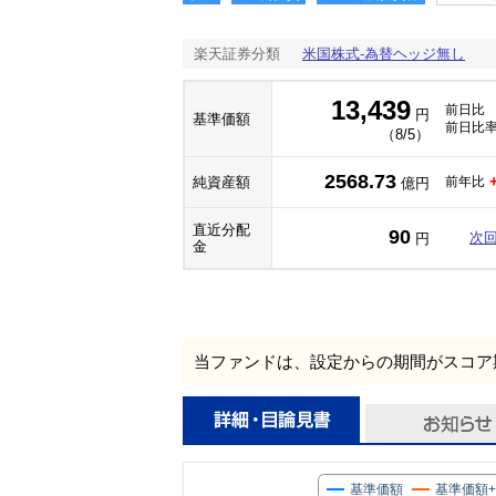
楽天証券分類
米国株式-為替ヘッジ無し
13,439
前日比
円
基準価額
前日比
（8/5）
2568.73
純資産額
前年比
億円
直近分配
90
次
円
金
当ファンドは、設定からの期間がスコア
基準価額
基準価額