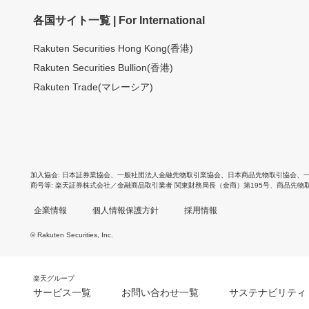
各国サイト一覧 | For International
Rakuten Securities Hong Kong(香港)
Rakuten Securities Bullion(香港)
Rakuten Trade(マレーシア)
加入協会
日本証券業協会
、
一般社団法人金融先物取引業協会
、
日本商品先物取引協会
、
商号等
楽天証券株式会社／金融商品取引業者 関東財務局長（金商）第195号、商品先物
企業情報
個人情報保護方針
採用情報
© Rakuten Securities, Inc.
楽天グループ
サービス一覧
お問い合わせ一覧
サステナビリティ