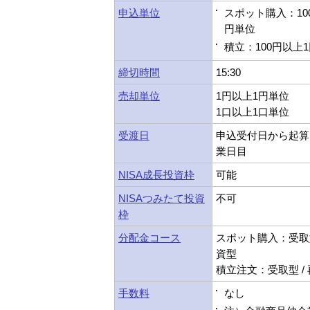
申込単位
スポット購入：10
円単位
積立：100円以上
締切時間
15:30
売却単位
1円以上1円単位
1口以上1口単位
受渡日
申込受付日から起算
業日目
NISA成長投資枠
可能
NISAつみたて投資
不可
枠
分配金コース
スポット購入：受取型
資型
積立注文：受取型 /
手数料
なし