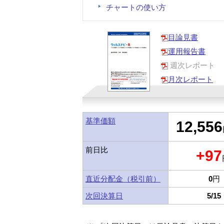
チャートの使い方
目論見書
運用報告書
週次レポート
月次レポート
基準価額
12,556
前日比
+97
直近分配金（税引前）
0
円
次回決算日
5/15