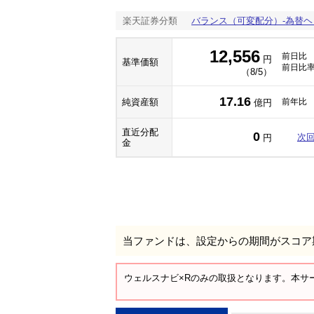
楽天証券分類
バランス（可変配分）-為替ヘ
12,556
前日比
円
基準価額
前日比
（8/5）
17.16
純資産額
前年比
億円
直近分配
0
次
円
金
当ファンドは、設定からの期間がスコア
ウェルスナビ×Rのみの取扱となります。本サ