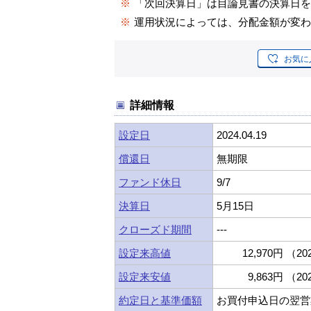
※
「次回決算日」は目論見書の決算日
※
運用状況によっては、分配金額が変
お気に
詳細情報
設定日
2024.04.19
償還日
無期限
ファンド休日
9/7
決算日
5月15日
クローズド期間
---
設定来高値
12,970円 （202
設定来安値
9,863円 （202
約定日と基準価額
お買付申込日の翌営