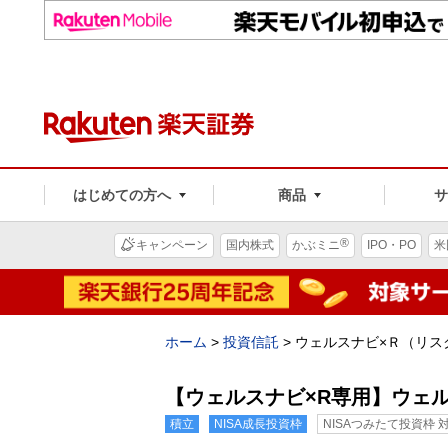
はじめての方へ
商品
®
キャンペーン
国内株式
かぶミニ
IPO・PO
米
ホーム
>
投資信託
>
ウェルスナビ×Ｒ（リス
【ウェルスナビ×R専用】ウェ
積立
NISA成長投資枠
NISAつみたて投資枠 