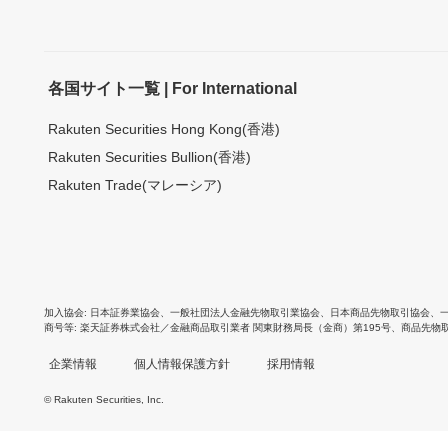
各国サイト一覧 | For International
Rakuten Securities Hong Kong(香港)
Rakuten Securities Bullion(香港)
Rakuten Trade(マレーシア)
加入協会
日本証券業協会
、
一般社団法人金融先物取引業協会
、
日本商品先物取引協会
、
商号等
楽天証券株式会社／金融商品取引業者 関東財務局長（金商）第195号、商品先物
企業情報
個人情報保護方針
採用情報
© Rakuten Securities, Inc.