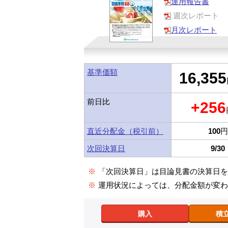
運用報告書
週次レポート
月次レポート
基準価額
16,355
前日比
+256
直近分配金（税引前）
100
円
次回決算日
9/30
※
「次回決算日」は目論見書の決算日
※
運用状況によっては、分配金額が変
購入
積