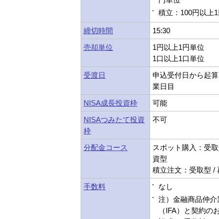
積立：100円以上
締切時間
15:30
売却単位
1円以上1円単位
1口以上1口単位
受渡日
申込受付日から起算
業日目
NISA成長投資枠
可能
NISAつみたて投資
不可
枠
分配金コース
スポット購入：受取型
資型
積立注文：受取型 /
手数料
なし
注）金融商品仲介
（IFA）と契約の