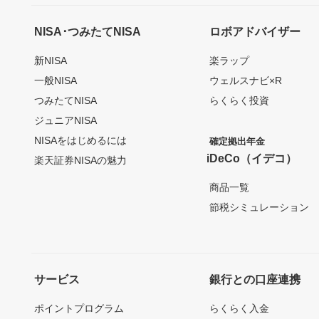
NISA･つみたてNISA
ロボアドバイザー
新NISA
楽ラップ
一般NISA
ウェルスナビ×R
つみたてNISA
らくらく投資
ジュニアNISA
NISAをはじめるには
確定拠出年金
iDeCo（イデコ）
楽天証券NISAの魅力
商品一覧
節税シミュレーション
サービス
銀行との口座連携
ポイントプログラム
らくらく入金