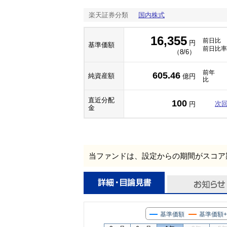
楽天証券分類
国内株式
16,355
前日比
円
基準価額
前日比率
（8/6）
前年
605.46
純資産額
億円
比
直近分配
100
次
円
金
当ファンドは、設定からの期間がスコア
基準価額
基準価額