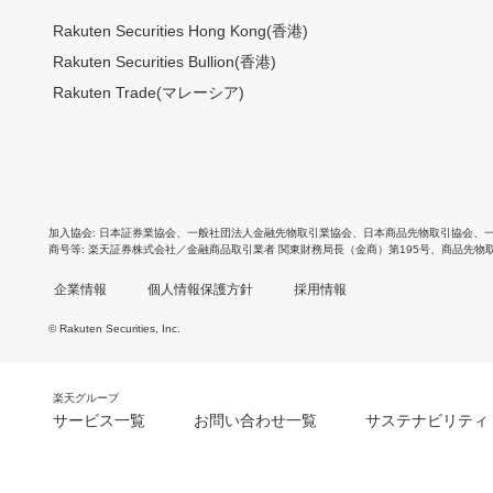
Rakuten Securities Hong Kong(香港)
Rakuten Securities Bullion(香港)
Rakuten Trade(マレーシア)
加入協会
日本証券業協会
、
一般社団法人金融先物取引業協会
、
日本商品先物取引協会
、
商号等
楽天証券株式会社／金融商品取引業者 関東財務局長（金商）第195号、商品先物
企業情報
個人情報保護方針
採用情報
© Rakuten Securities, Inc.
楽天グループ
サービス一覧
お問い合わせ一覧
サステナビリティ