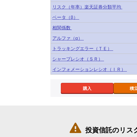
リスク（年率）楽天証券分類平均
ベータ（β）
相関係数
アルファ（α）
トラッキングエラー（ＴＥ）
シャープレシオ（ＳＲ）
インフォメーションレシオ（ＩＲ）
購入
積

投資信託のリス