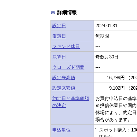
詳細情報
設定日
2024.01.31
償還日
無期限
ファンド休日
---
決算日
奇数月30日
クローズド期間
---
設定来高値
16,799円 （202
設定来安値
9,102円 （202
約定日と基準価額
お買付申込日の基準
の決定
※投信休業日や国内
休場により、約定日
場合があります。
申込単位
スポット購入：10
円単位