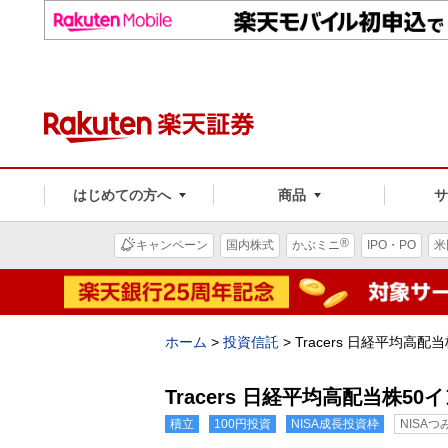
はじめての方へ
商品
®
キャンペーン
国内株式
かぶミニ
IPO・PO
米
ホーム
>
投資信託
>
Tracers 日経平均高
Tracers 日経平均高配当株
積立
100円投資
NISA成長投資枠
NISA