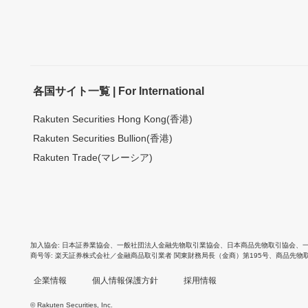
各国サイト一覧 | For International
Rakuten Securities Hong Kong(香港)
Rakuten Securities Bullion(香港)
Rakuten Trade(マレーシア)
加入協会
日本証券業協会
、
一般社団法人金融先物取引業協会
、
日本商品先物取引協会
、
商号等
楽天証券株式会社／金融商品取引業者 関東財務局長（金商）第195号、商品先物
企業情報
個人情報保護方針
採用情報
© Rakuten Securities, Inc.