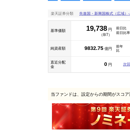
楽天証券分類
先進国・新興国株式（広域）
19,738
前日比
円
基準価額
前日比率
（8/7）
前年
9832.75
純資産額
億円
比
直近分配
0
次
円
金
当ファンドは、設定からの期間がスコア