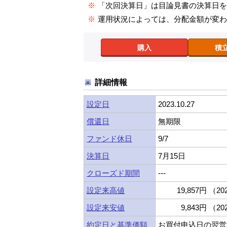
※
「次回決算日」は目論見書の決算日
※
運用状況によっては、分配金額が変
購入
積
詳細情報
設定日
2023.10.27
償還日
無期限
ファンド休日
9/7
決算日
7月15日
クローズド期間
---
設定来高値
19,857円 （202
設定来安値
9,843円 （202
約定日と基準価額
お買付申込日の翌営