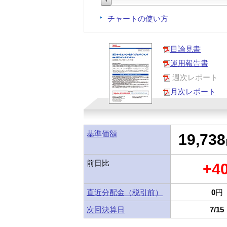
チャートの使い方
目論見書
運用報告書
週次レポート
月次レポート
基準価額
19,738
前日比
+4
直近分配金（税引前）
0
円
次回決算日
7/15