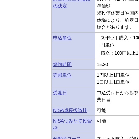
の決定
準価額
※投信休業日や国内
休場により、約定日
場合があります。
申込単位
スポット購入：10
円単位
積立：100円以上
締切時間
15:30
売却単位
1円以上1円単位
1口以上1口単位
受渡日
申込受付日から起算
業日目
NISA成長投資枠
可能
NISAつみたて投資
可能
枠
分配金コース
スポット購入：受取型