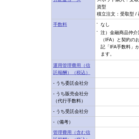
資型
積立注文：受取型 /
手数料
なし
注）金融商品仲介
（IFA）と契約の
記「IFA手数料」
ます。
運用管理費用（信
託報酬）（税込）
- うち委託会社分
- うち販売会社分
（代行手数料）
- うち受託会社分
-（備考）
管理費用（含む信