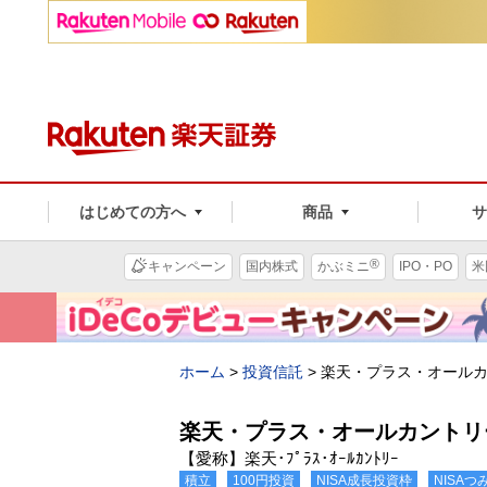
はじめての方へ
商品
®
キャンペーン
国内株式
かぶミニ
IPO・PO
米
ホーム
>
投資信託
>
楽天・プラス・オール
楽天・プラス・オールカントリ
【愛称】楽天･ﾌﾟﾗｽ･ｵｰﾙｶﾝﾄﾘｰ
積立
100円投資
NISA成長投資枠
NISA